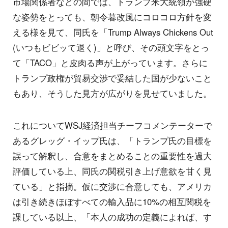
市場関係者などの間では、トランプ米大統領が強硬
な姿勢をとっても、朝令暮改風にコロコロ方針を変
える様を見て、同氏を「Trump Always Chickens Out
(いつもビビッて退く)」と呼び、その頭文字をとっ
て「TACO」と皮肉る声が上がっています。さらに
トランプ政権が貿易交渉で妥結した国が少ないこと
もあり、そうした見方が広がりを見せていました。
これについてWSJ経済担当チーフコメンテーターで
あるグレッグ・イップ氏は、「トランプ氏の目標を
誤って解釈し、合意をまとめることの重要性を過大
評価している上、同氏の関税引き上げ意欲を甘く見
ている」と指摘。仮に交渉に合意しても、アメリカ
は引き続きほぼすべての輸入品に10%の相互関税を
課している以上、「本人の成功の定義によれば、す