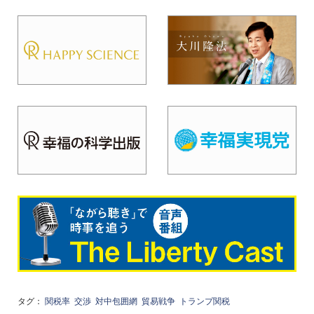
タグ：
関税率
交渉
対中包囲網
貿易戦争
トランプ関税