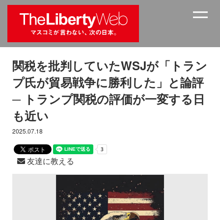
関税を批判していたWSJが「トラン
プ氏が貿易戦争に勝利した」と論評
─ トランプ関税の評価が一変する日
も近い
2025.07.18
友達に教える