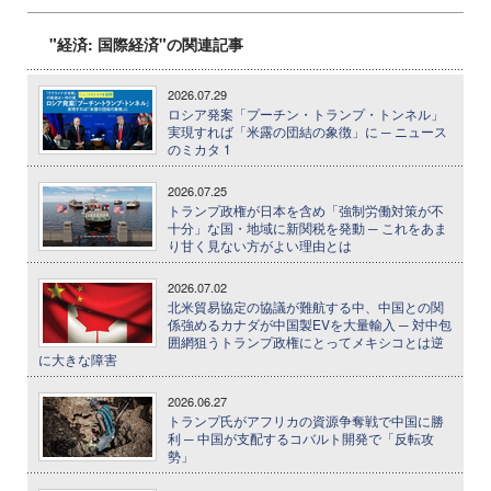
"経済: 国際経済"の関連記事
2026.07.29
ロシア発案「プーチン・トランプ・トンネル」
実現すれば「米露の団結の象徴」に ─ ニュース
のミカタ 1
2026.07.25
トランプ政権が日本を含め「強制労働対策が不
十分」な国・地域に新関税を発動 ─ これをあま
り甘く見ない方がよい理由とは
2026.07.02
北米貿易協定の協議が難航する中、中国との関
係強めるカナダが中国製EVを大量輸入 ─ 対中包
囲網狙うトランプ政権にとってメキシコとは逆
に大きな障害
2026.06.27
トランプ氏がアフリカの資源争奪戦で中国に勝
利 ─ 中国が支配するコバルト開発で「反転攻
勢」