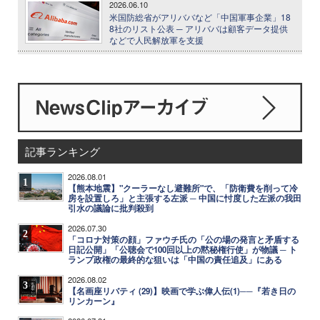
2026.06.10
米国防総省がアリババなど「中国軍事企業」18
8社のリスト公表 ─ アリババは顧客データ提供
などで人民解放軍を支援
記事ランキング
2026.08.01
1
【熊本地震】"クーラーなし避難所"で、「防衛費を削って冷
房を設置しろ」と主張する左派 ─ 中国に忖度した左派の我田
引水の議論に批判殺到
2026.07.30
2
「コロナ対策の顔」ファウチ氏の「公の場の発言と矛盾する
日記公開」「公聴会で100回以上の黙秘権行使」が物議 ─ ト
ランプ政権の最終的な狙いは「中国の責任追及」にある
2026.08.02
3
【名画座リバティ (29)】映画で学ぶ偉人伝(1)──『若き日の
リンカーン』