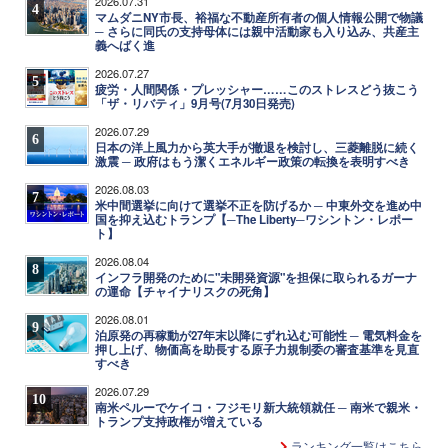
2026.07.31
4
マムダニNY市長、裕福な不動産所有者の個人情報公開で物議
─ さらに同氏の支持母体には親中活動家も入り込み、共産主
義へばく進
2026.07.27
5
疲労・人間関係・プレッシャー……このストレスどう抜こう
「ザ・リバティ」9月号(7月30日発売)
2026.07.29
6
日本の洋上風力から英大手が撤退を検討し、三菱離脱に続く
激震 ─ 政府はもう潔くエネルギー政策の転換を表明すべき
2026.08.03
7
米中間選挙に向けて選挙不正を防げるか ─ 中東外交を進め中
国を抑え込むトランプ【─The Liberty─ワシントン・レポー
ト】
2026.08.04
8
インフラ開発のために"未開発資源"を担保に取られるガーナ
の運命【チャイナリスクの死角】
2026.08.01
9
泊原発の再稼動が27年末以降にずれ込む可能性 ─ 電気料金を
押し上げ、物価高を助長する原子力規制委の審査基準を見直
すべき
2026.07.29
10
南米ペルーでケイコ・フジモリ新大統領就任 ─ 南米で親米・
トランプ支持政権が増えている
ランキング一覧はこちら