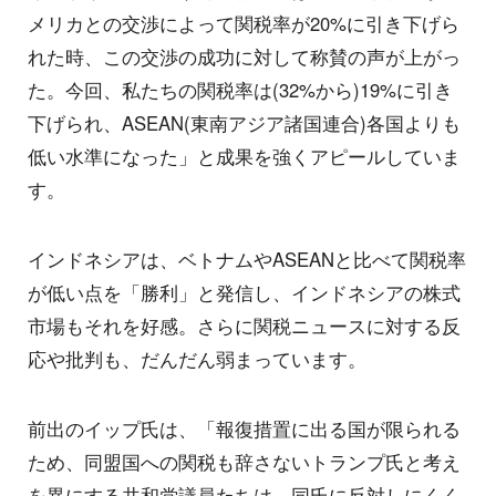
メリカとの交渉によって関税率が20%に引き下げら
れた時、この交渉の成功に対して称賛の声が上がっ
た。今回、私たちの関税率は(32%から)19%に引き
下げられ、ASEAN(東南アジア諸国連合)各国よりも
低い水準になった」と成果を強くアピールしていま
す。
インドネシアは、ベトナムやASEANと比べて関税率
が低い点を「勝利」と発信し、インドネシアの株式
市場もそれを好感。さらに関税ニュースに対する反
応や批判も、だんだん弱まっています。
前出のイップ氏は、「報復措置に出る国が限られる
ため、同盟国への関税も辞さないトランプ氏と考え
を異にする共和党議員たちは、同氏に反対しにくく