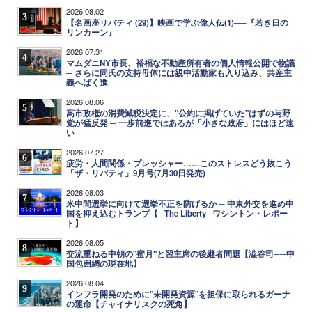
2026.08.02
3
【名画座リバティ (29)】映画で学ぶ偉人伝(1)──『若き日の
リンカーン』
2026.07.31
4
マムダニNY市長、裕福な不動産所有者の個人情報公開で物議
─ さらに同氏の支持母体には親中活動家も入り込み、共産主
義へばく進
2026.08.06
5
高市政権の消費減税決定に、"公約に掲げていた"はずの与野
党が猛反発 ─ 一歩前進ではあるが「小さな政府」にはほど遠
い
2026.07.27
6
疲労・人間関係・プレッシャー……このストレスどう抜こう
「ザ・リバティ」9月号(7月30日発売)
2026.08.03
7
米中間選挙に向けて選挙不正を防げるか ─ 中東外交を進め中
国を抑え込むトランプ【─The Liberty─ワシントン・レポー
ト】
2026.08.05
8
交流重ねる中朝の"蜜月"と習主席の後継者問題【澁谷司──中
国包囲網の現在地】
2026.08.04
9
インフラ開発のために"未開発資源"を担保に取られるガーナ
の運命【チャイナリスクの死角】