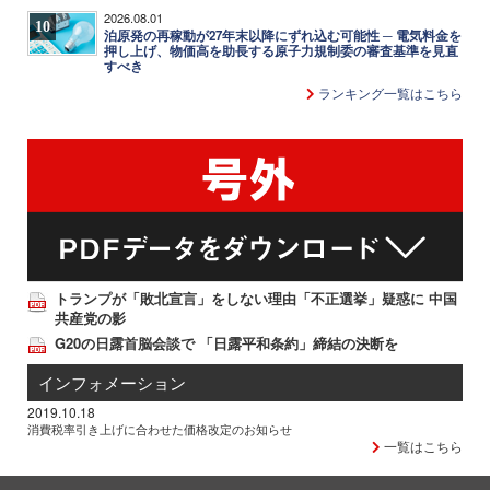
2026.08.01
10
泊原発の再稼動が27年末以降にずれ込む可能性 ─ 電気料金を
押し上げ、物価高を助長する原子力規制委の審査基準を見直
すべき
ランキング一覧はこちら
トランプが「敗北宣言」をしない理由「不正選挙」疑惑に 中国
共産党の影
G20の日露首脳会談で 「日露平和条約」締結の決断を
インフォメーション
2019.10.18
消費税率引き上げに合わせた価格改定のお知らせ
一覧はこちら