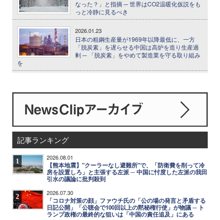
なった？」と指摘 ─ 世界はCO2温暖化仮説をも
っと冷静に見るべき
2026.01.23
日本の粗鋼生産量が1969年以降最低に、一方
「脱炭素」を遅らせる中国は高炉を造り生産過
剰 ─ 「脱炭素」をやめて製造業を守る取り組み
を
記事ランキング
2026.08.01
1
【熊本地震】"クーラーなし避難所"で、「防衛費を削って冷
房を設置しろ」と主張する左派 ─ 中国に忖度した左派の我田
引水の議論に批判殺到
2026.07.30
2
「コロナ対策の顔」ファウチ氏の「公の場の発言と矛盾する
日記公開」「公聴会で100回以上の黙秘権行使」が物議 ─ ト
ランプ政権の最終的な狙いは「中国の責任追及」にある