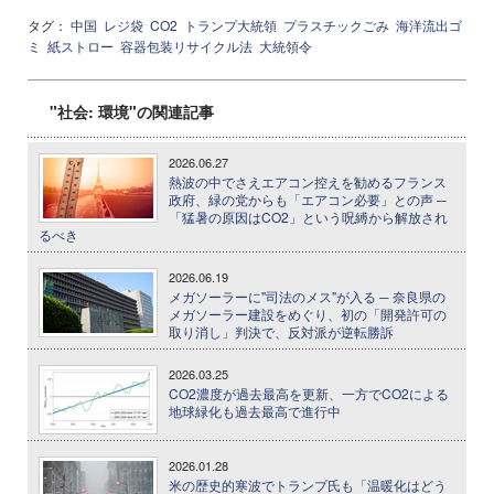
タグ：
中国
レジ袋
CO2
トランプ大統領
プラスチックごみ
海洋流出ゴ
ミ
紙ストロー
容器包装リサイクル法
大統領令
"社会: 環境"の関連記事
2026.06.27
熱波の中でさえエアコン控えを勧めるフランス
政府、緑の党からも「エアコン必要」との声 ─
「猛暑の原因はCO2」という呪縛から解放され
るべき
2026.06.19
メガソーラーに"司法のメス"が入る ─ 奈良県の
メガソーラー建設をめぐり、初の「開発許可の
取り消し」判決で、反対派が逆転勝訴
2026.03.25
CO2濃度が過去最高を更新、一方でCO2による
地球緑化も過去最高で進行中
2026.01.28
米の歴史的寒波でトランプ氏も「温暖化はどう