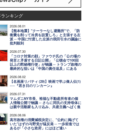
事ランキング
2026.08.01
【熊本地震】"クーラーなし避難所"で、「防
衛費を削って冷房を設置しろ」と主張する左
派 ─ 中国に忖度した左派の我田引水の議論に
批判殺到
2026.07.30
「コロナ対策の顔」ファウチ氏の「公の場の
発言と矛盾する日記公開」「公聴会で100回
以上の黙秘権行使」が物議 ─ トランプ政権の
最終的な狙いは「中国の責任追及」にある
2026.08.02
【名画座リバティ (29)】映画で学ぶ偉人伝(1)
──『若き日のリンカーン』
2026.07.31
マムダニNY市長、裕福な不動産所有者の個
人情報公開で物議 ─ さらに同氏の支持母体に
は親中活動家も入り込み、共産主義へばく進
2026.08.06
高市政権の消費減税決定に、"公約に掲げて
いた"はずの与野党が猛反発 ─ 一歩前進では
あるが「小さな政府」にはほど遠い