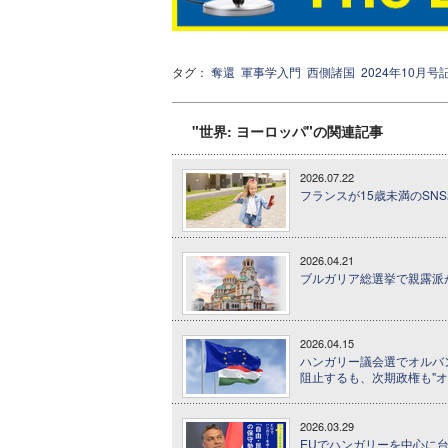
タグ：
奪還
軍事学入門
西側諸国
2024年10月号
"世界: ヨーロッパ"の関連記事
2026.07.22
フランスが15歳未満のSN
2026.04.21
ブルガリア総選挙で親露派が
2026.04.15
ハンガリー議会選でオルバン
阻止するも、次期政権も"オ
2026.03.29
EUでハンガリーを中心に台