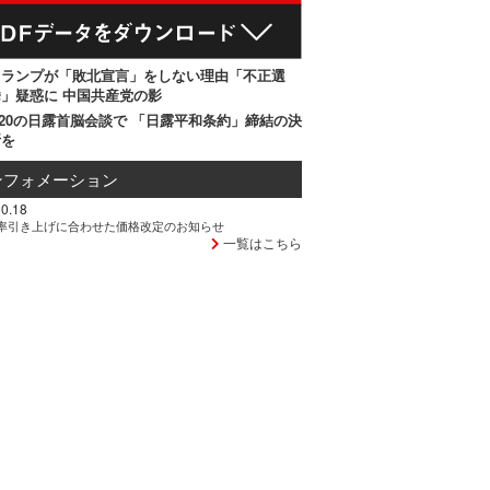
トランプが「敗北宣言」をしない理由「不正選
」疑惑に 中国共産党の影
20の日露首脳会談で 「日露平和条約」締結の決
断を
ンフォメーション
0.18
率引き上げに合わせた価格改定のお知らせ
一覧はこちら