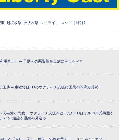
記事
越境攻撃
波状攻撃
ウクライナ
ロシア
消耗戦
S利用禁止へ ─ 子供への悪影響を真剣に考えるべき
圧勝 ─ 東欧ではEUのウクライナ支援に国民の不満が爆発
氏与党が大敗 ─ ウクライナ支援を続けたいEUはオルバン氏再選を
ルバン"路線を継続の見込み
頭する「自由・民主・信仰」の保守勢力 ─ ニュースのミカタ 2