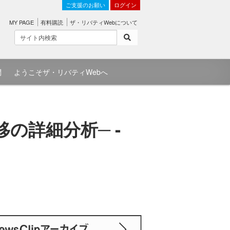
ご支援のお願い
ログイン
MY PAGE
有料購読
ザ・リバティWebについて
問
ようこそザ・リバティWebへ
の詳細分析─ -