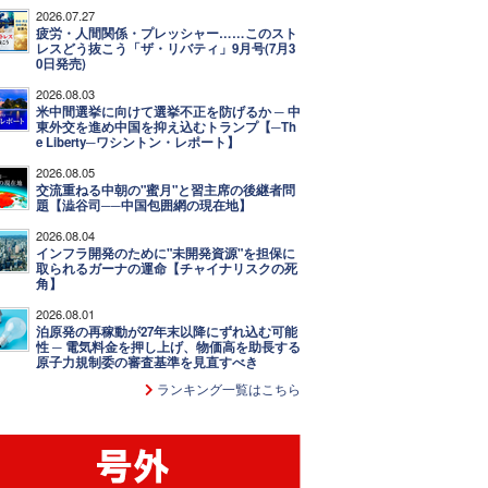
2026.07.27
疲労・人間関係・プレッシャー……このスト
レスどう抜こう「ザ・リバティ」9月号(7月3
0日発売)
2026.08.03
米中間選挙に向けて選挙不正を防げるか ─ 中
東外交を進め中国を抑え込むトランプ【─Th
e Liberty─ワシントン・レポート】
2026.08.05
交流重ねる中朝の"蜜月"と習主席の後継者問
題【澁谷司──中国包囲網の現在地】
2026.08.04
インフラ開発のために"未開発資源"を担保に
取られるガーナの運命【チャイナリスクの死
角】
2026.08.01
泊原発の再稼動が27年末以降にずれ込む可能
性 ─ 電気料金を押し上げ、物価高を助長する
原子力規制委の審査基準を見直すべき
ランキング一覧はこちら