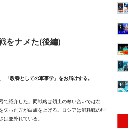
6
7
戦をナメた(後編)
8
9
、 「教養としての軍事学」をお届けする。
10
号で紹介した。同戦略は領土の奪い合いではな
を失った方が白旗を上げる。ロシアは消耗戦の理
さは並外れている。