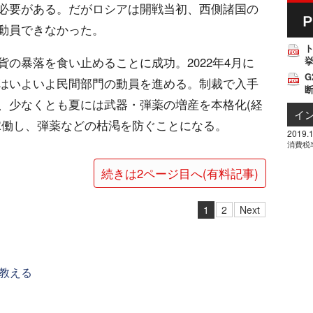
必要がある。だがロシアは開戦当初、西側諸国の
動員できなかった。
挙
の暴落を食い止めることに成功。2022年4月に
G
はいよいよ民間部門の動員を進める。制裁で入手
、少なくとも夏には武器・弾薬の増産を本格化(経
イ
稼働し、弾薬などの枯渇を防ぐことになる。
2019.1
消費税
続きは2ページ目へ(有料記事)
1
2
Next
教える