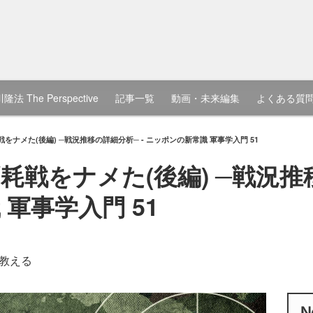
隆法 The Perspective
記事一覧
動画・未来編集
よくある質
をナメた(後編) ─戦況推移の詳細分析─ - ニッポンの新常識 軍事学入門 51
戦をナメた(後編) ─戦況推移
軍事学入門 51
教える