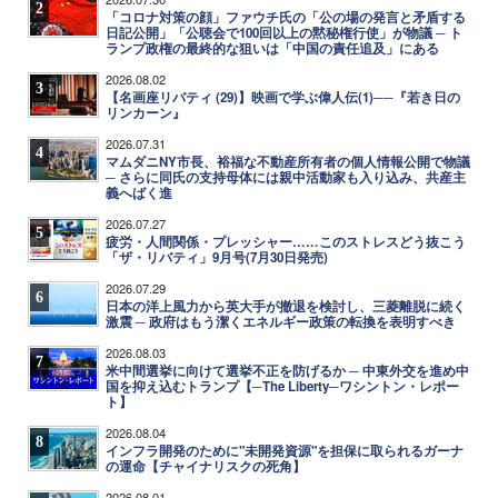
2
「コロナ対策の顔」ファウチ氏の「公の場の発言と矛盾する
日記公開」「公聴会で100回以上の黙秘権行使」が物議 ─ ト
ランプ政権の最終的な狙いは「中国の責任追及」にある
2026.08.02
3
【名画座リバティ (29)】映画で学ぶ偉人伝(1)──『若き日の
リンカーン』
2026.07.31
4
マムダニNY市長、裕福な不動産所有者の個人情報公開で物議
─ さらに同氏の支持母体には親中活動家も入り込み、共産主
義へばく進
2026.07.27
5
疲労・人間関係・プレッシャー……このストレスどう抜こう
「ザ・リバティ」9月号(7月30日発売)
2026.07.29
6
日本の洋上風力から英大手が撤退を検討し、三菱離脱に続く
激震 ─ 政府はもう潔くエネルギー政策の転換を表明すべき
2026.08.03
7
米中間選挙に向けて選挙不正を防げるか ─ 中東外交を進め中
国を抑え込むトランプ【─The Liberty─ワシントン・レポー
ト】
2026.08.04
8
インフラ開発のために"未開発資源"を担保に取られるガーナ
の運命【チャイナリスクの死角】
2026.08.01