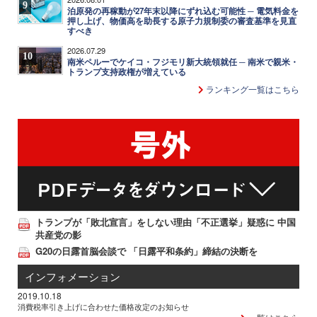
9
泊原発の再稼動が27年末以降にずれ込む可能性 ─ 電気料金を
押し上げ、物価高を助長する原子力規制委の審査基準を見直
すべき
2026.07.29
10
南米ペルーでケイコ・フジモリ新大統領就任 ─ 南米で親米・
トランプ支持政権が増えている
ランキング一覧はこちら
トランプが「敗北宣言」をしない理由「不正選挙」疑惑に 中国
共産党の影
G20の日露首脳会談で 「日露平和条約」締結の決断を
インフォメーション
2019.10.18
消費税率引き上げに合わせた価格改定のお知らせ