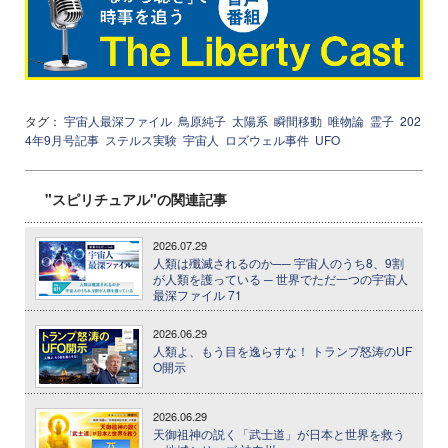
タグ：
宇宙人最深ファイル
鳥原純子
太陽系
瞬間移動
唯物論
霊子
202
4年9月号記事
ステルス実験
宇宙人
ロズウェル事件
UFO
"スピリチュアル"の関連記事
2026.07.29
人類は殲滅されるのか── 宇宙人のうち8、9割
が人類を護っている ─ 世界でただ一つの宇宙人
最深ファイル 71
2026.06.29
人類よ、もう目を逸らすな！ トランプ怒涛のUF
O開示
2026.06.29
天御祖神の説く「武士道」が日本と世界を救う