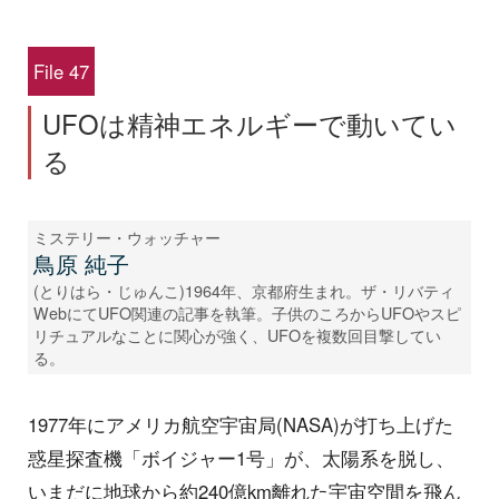
File 47
UFOは精神エネルギーで動いてい
る
ミステリー・ウォッチャー
鳥原 純子
(とりはら・じゅんこ)1964年、京都府生まれ。ザ・リバティ
WebにてUFO関連の記事を執筆。子供のころからUFOやスピ
リチュアルなことに関心が強く、UFOを複数回目撃してい
る。
1977年にアメリカ航空宇宙局(NASA)が打ち上げた
惑星探査機「ボイジャー1号」が、太陽系を脱し、
いまだに地球から約240億km離れた宇宙空間を飛ん