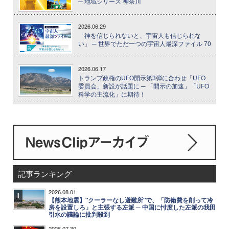
─ 地域シリーズ 神奈川
2026.06.29
「神を信じられないと、宇宙人も信じられな
い」 ─ 世界でただ一つの宇宙人最深ファイル 70
2026.06.17
トランプ政権のUFO開示第3弾に合わせ「UFO
委員会」新設が話題に ─ 「開示の加速」「UFO
科学の主流化」に期待！
記事ランキング
2026.08.01
1
【熊本地震】"クーラーなし避難所"で、「防衛費を削って冷
房を設置しろ」と主張する左派 ─ 中国に忖度した左派の我田
引水の議論に批判殺到
2026.07.30