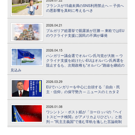
フランスが15歳未満のSNS利用禁止へ ─ 子供へ
の悪影響を真剣に考えるべき
2026.04.21
ブルガリア総選挙で親露派が圧勝 ─ 東欧ではEU
のウクライナ支援に国民の不満が爆発
2026.04.15
ハンガリー議会選でオルバン氏与党が大敗 ─ ウ
クライナ支援を続けたいEUはオルバン氏再選を
阻止するも、次期政権も"オルバン"路線を継続の
見込み
2026.03.29
EUでハンガリーを中心に台頭する「自由・民
主・信仰」の保守勢力 ─ ニュースのミカタ 2
2026.01.08
ワシントン・ポスト紙が「ヨーロッパの『ヘイ
トスピーチ検閲』がアメリカよりひどい」と批
判 ─ "民主主義国"で進む常軌を逸した言論統制