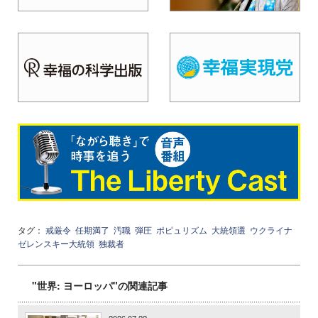
タグ：
戒厳令
任期満了
汚職
弾圧
ポピュリズム
大統領選
ウクライナ
ゼレンスキー大統領
独裁者
"世界: ヨーロッパ"の関連記事
2026.07.22