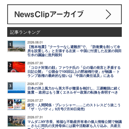
記事ランキング
2026.08.01
1
【熊本地震】"クーラーなし避難所"で、「防衛費を削って冷
房を設置しろ」と主張する左派 ─ 中国に忖度した左派の我田
引水の議論に批判殺到
2026.07.30
2
「コロナ対策の顔」ファウチ氏の「公の場の発言と矛盾する
日記公開」「公聴会で100回以上の黙秘権行使」が物議 ─ ト
ランプ政権の最終的な狙いは「中国の責任追及」にある
2026.07.29
3
日本の洋上風力から英大手が撤退を検討し、三菱離脱に続く
激震 ─ 政府はもう潔くエネルギー政策の転換を表明すべき
2026.07.27
4
疲労・人間関係・プレッシャー……このストレスどう抜こう
「ザ・リバティ」9月号(7月30日発売)
2026.07.31
5
マムダニNY市長、裕福な不動産所有者の個人情報公開で物議
─ さらに同氏の支持母体には親中活動家も入り込み、共産主