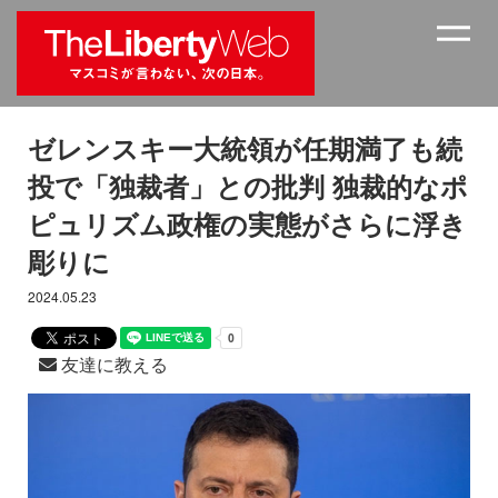
ゼレンスキー大統領が任期満了も続
投で「独裁者」との批判 独裁的なポ
ピュリズム政権の実態がさらに浮き
彫りに
2024.05.23
友達に教える