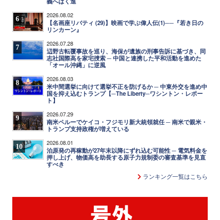
義へばく進
2026.08.02
6
【名画座リバティ (29)】映画で学ぶ偉人伝(1)──『若き日の
リンカーン』
2026.07.28
7
辺野古転覆事故を巡り、海保が遺族の刑事告訴に基づき、同
志社国際高を家宅捜索 ─ 中国と連携した平和活動を進めた
「オール沖縄」に逆風
2026.08.03
8
米中間選挙に向けて選挙不正を防げるか ─ 中東外交を進め中
国を抑え込むトランプ【─The Liberty─ワシントン・レポー
ト】
2026.07.29
9
南米ペルーでケイコ・フジモリ新大統領就任 ─ 南米で親米・
トランプ支持政権が増えている
2026.08.01
10
泊原発の再稼動が27年末以降にずれ込む可能性 ─ 電気料金を
押し上げ、物価高を助長する原子力規制委の審査基準を見直
すべき
ランキング一覧はこちら