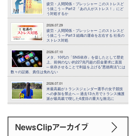
疲労・人間関係・プレッシャー このストレスど
う抜こう ─ Part 2 「あの人がストレス！」にど
う対処するか
2026.07.29
疲労・人間関係・プレッシャー このストレスど
う抜こう ─ Part 3 組織の運命を左右する 社長の
ストレス対処
2026.07.10
メタ、10代の「SNS依存」を促したとして歴史
上、前例のない約227兆円超の罰金要求に直面
─ 依存させることで利益を上げる"悪徳商法"には
数々の証拠、責任は免れない
2026.07.01
米最高裁がトランスジェンダー選手の女子競技
への参加を禁止へ ─ 過去13カ月でトランス擁護
派が最高裁で喫した6度目の重大な敗北に