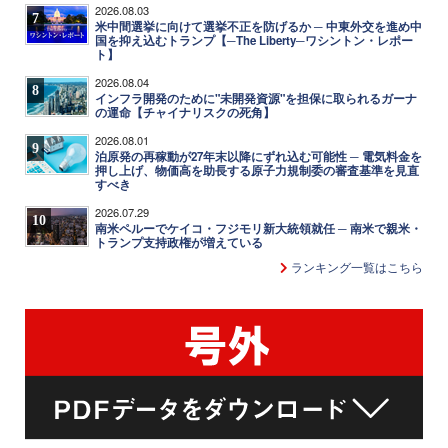
2026.08.03
7
米中間選挙に向けて選挙不正を防げるか ─ 中東外交を進め中
国を抑え込むトランプ【─The Liberty─ワシントン・レポー
ト】
2026.08.04
8
インフラ開発のために"未開発資源"を担保に取られるガーナ
の運命【チャイナリスクの死角】
2026.08.01
9
泊原発の再稼動が27年末以降にずれ込む可能性 ─ 電気料金を
押し上げ、物価高を助長する原子力規制委の審査基準を見直
すべき
2026.07.29
10
南米ペルーでケイコ・フジモリ新大統領就任 ─ 南米で親米・
トランプ支持政権が増えている
ランキング一覧はこちら