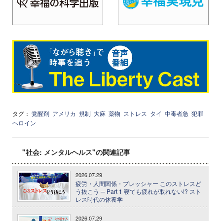
タグ：
覚醒剤
アメリカ
規制
大麻
薬物
ストレス
タイ
中毒者急
犯罪
ヘロイン
"社会: メンタルヘルス"の関連記事
2026.07.29
疲労・人間関係・プレッシャー このストレスど
う抜こう ─ Part 1 寝ても疲れが取れない!? スト
レス時代の休養学
2026.07.29