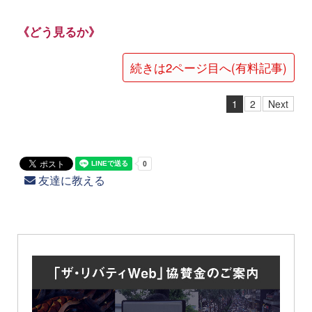
《どう見るか》
続きは2ページ目へ(有料記事)
1
2
Next
友達に教える