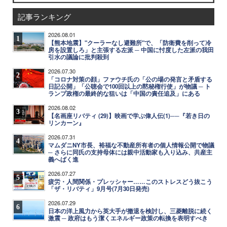
記事ランキング
2026.08.01
1
【熊本地震】"クーラーなし避難所"で、「防衛費を削って冷
房を設置しろ」と主張する左派 ─ 中国に忖度した左派の我田
引水の議論に批判殺到
2026.07.30
2
「コロナ対策の顔」ファウチ氏の「公の場の発言と矛盾する
日記公開」「公聴会で100回以上の黙秘権行使」が物議 ─ ト
ランプ政権の最終的な狙いは「中国の責任追及」にある
2026.08.02
3
【名画座リバティ (29)】映画で学ぶ偉人伝(1)──『若き日の
リンカーン』
2026.07.31
4
マムダニNY市長、裕福な不動産所有者の個人情報公開で物議
─ さらに同氏の支持母体には親中活動家も入り込み、共産主
義へばく進
2026.07.27
5
疲労・人間関係・プレッシャー……このストレスどう抜こう
「ザ・リバティ」9月号(7月30日発売)
2026.07.29
6
日本の洋上風力から英大手が撤退を検討し、三菱離脱に続く
激震 ─ 政府はもう潔くエネルギー政策の転換を表明すべき