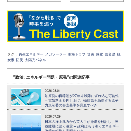
タグ：
再生エネルギー
メガソーラー
南海トラフ
災害
感電
奈良県
脱
炭素
防災
太陽光パネル
"政治: エネルギー問題・原発"の関連記事
2026.08.01
泊原発の再稼動が27年末以降にずれ込む可能性
─ 電気料金を押し上げ、物価高を助長する原子
力規制委の審査基準を見直すべき
2026.07.29
日本の洋上風力から英大手が撤退を検討し、三
菱離脱に続く激震 ─ 政府はもう潔くエネルギー
政策の転換を表明すべき