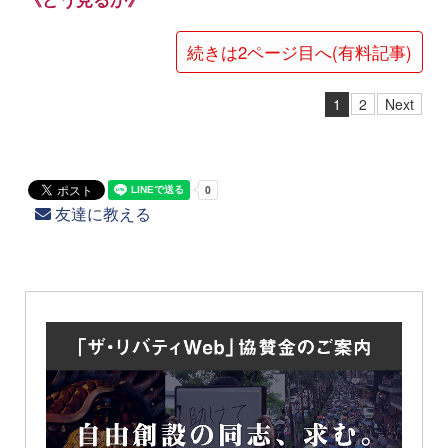
続きは2ページ目へ(有料記事)
1
2
Next
友達に教える