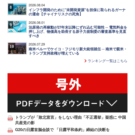
2026.08.04
8
インフラ開発のために"未開発資源"を担保に取られるガーナ
の運命【チャイナリスクの死角】
2026.08.01
9
泊原発の再稼動が27年末以降にずれ込む可能性 ─ 電気料金を
押し上げ、物価高を助長する原子力規制委の審査基準を見直
すべき
2026.07.29
10
南米ペルーでケイコ・フジモリ新大統領就任 ─ 南米で親米・
トランプ支持政権が増えている
ランキング一覧はこちら
トランプが「敗北宣言」をしない理由「不正選挙」疑惑に 中国
共産党の影
G20の日露首脳会談で 「日露平和条約」締結の決断を