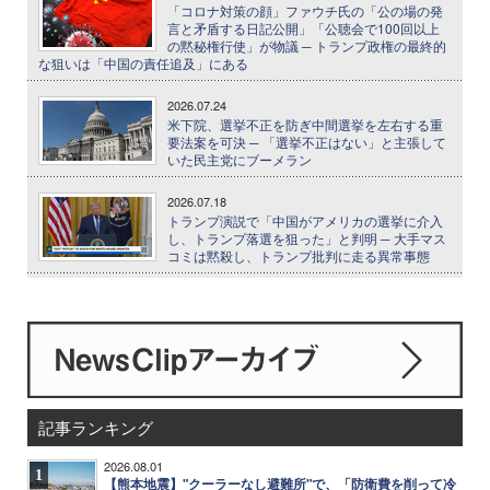
「コロナ対策の顔」ファウチ氏の「公の場の発
言と矛盾する日記公開」「公聴会で100回以上
の黙秘権行使」が物議 ─ トランプ政権の最終的
な狙いは「中国の責任追及」にある
2026.07.24
米下院、選挙不正を防ぎ中間選挙を左右する重
要法案を可決 ─ 「選挙不正はない」と主張して
いた民主党にブーメラン
2026.07.18
トランプ演説で「中国がアメリカの選挙に介入
し、トランプ落選を狙った」と判明 ─ 大手マス
コミは黙殺し、トランプ批判に走る異常事態
記事ランキング
2026.08.01
1
【熊本地震】"クーラーなし避難所"で、「防衛費を削って冷