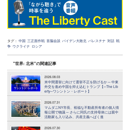
タグ：
中国
三正面作戦
首脳会談
バイデン大敗北
パレスチナ
対話
戦
争
ウクライナ
ロシア
"世界: 北米"の関連記事
2026.08.03
米中間選挙に向けて選挙不正を防げるか ─ 中東
外交を進め中国を抑え込むトランプ【─The Lib
erty─ワシントン・レポート】
2026.07.31
マムダニNY市長、裕福な不動産所有者の個人情
報公開で物議 ─ さらに同氏の支持母体には親中
活動家も入り込み、共産主義へばく進
2026.07.30