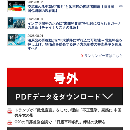
2026.08.05
8
交流重ねる中朝の"蜜月"と習主席の後継者問題【澁谷司──中
国包囲網の現在地】
2026.08.04
9
インフラ開発のために"未開発資源"を担保に取られるガーナ
の運命【チャイナリスクの死角】
2026.08.01
10
泊原発の再稼動が27年末以降にずれ込む可能性 ─ 電気料金を
押し上げ、物価高を助長する原子力規制委の審査基準を見直
すべき
ランキング一覧はこちら
トランプが「敗北宣言」をしない理由「不正選挙」疑惑に 中国
共産党の影
G20の日露首脳会談で 「日露平和条約」締結の決断を