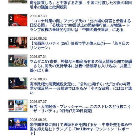
房を設置しろ」と主張する左派 ─ 中国に忖度した左派の我田
引水の議論に批判殺到
2026.07.30
2
「コロナ対策の顔」ファウチ氏の「公の場の発言と矛盾する
日記公開」「公聴会で100回以上の黙秘権行使」が物議 ─ ト
ランプ政権の最終的な狙いは「中国の責任追及」にある
2026.08.02
3
【名画座リバティ (29)】映画で学ぶ偉人伝(1)──『若き日の
リンカーン』
2026.07.31
4
マムダニNY市長、裕福な不動産所有者の個人情報公開で物議
─ さらに同氏の支持母体には親中活動家も入り込み、共産主
義へばく進
2026.08.06
5
高市政権の消費減税決定に、"公約に掲げていた"はずの与野
党が猛反発 ─ 一歩前進ではあるが「小さな政府」にはほど遠
い
2026.07.27
6
疲労・人間関係・プレッシャー……このストレスどう抜こう
「ザ・リバティ」9月号(7月30日発売)
2026.08.03
7
米中間選挙に向けて選挙不正を防げるか ─ 中東外交を進め中
国を抑え込むトランプ【─The Liberty─ワシントン・レポー
ト】