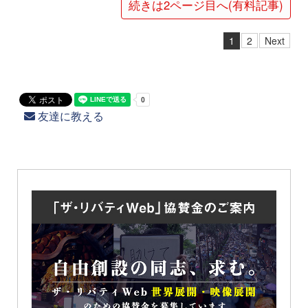
続きは2ページ目へ(有料記事)
1
2
Next
友達に教える