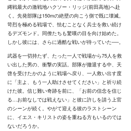
縄戦最大の激戦地ハクソー・リッジ(前田高地)へ赴
く。先発部隊は150mの絶壁の向こう側で既に壊滅。
苛烈を極める戦場で、怯むことなく兵士を救い続け
るデズモンド。同僚たちも驚嘆の目を向け始めた。
しかし彼には、さらに過酷な戦いが待っていた──。
武器を一切持たず、たった一人で戦場から75人を救
い出した男の、衝撃の実話。部隊が撤退する中、天
啓を受けたかのように戦場へ戻り、一人救い出す度
に「主よ、もう一人助けさせてください」と祈り続
けた彼。信じ難い奇跡を前に、「お前の信念を信じ
る…お前なしでは戦えない」と彼に許しを請う上官
のシーンが続く。やがて迎える彼のラストシーン
に、イエス・キリストの姿を重ねる方もいるのでは
ないだろうか。