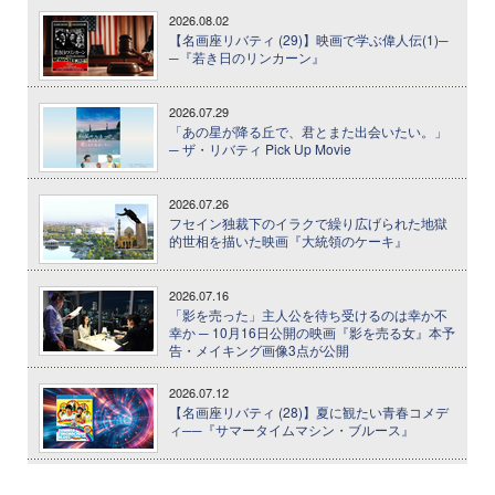
2026.08.02
【名画座リバティ (29)】映画で学ぶ偉人伝(1)─
─『若き日のリンカーン』
2026.07.29
「あの星が降る丘で、君とまた出会いたい。」
─ ザ・リバティ Pick Up Movie
2026.07.26
フセイン独裁下のイラクで繰り広げられた地獄
的世相を描いた映画『大統領のケーキ』
2026.07.16
「影を売った」主人公を待ち受けるのは幸か不
幸か ─ 10月16日公開の映画『影を売る女』本予
告・メイキング画像3点が公開
2026.07.12
【名画座リバティ (28)】夏に観たい青春コメデ
ィ──『サマータイムマシン・ブルース』