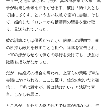
ーマー)と恋に落ちる。だが、真珠湾攻撃で大東亜戦
争が勃発し全米を揺るがせる中、彼は「衛生兵とし
て国に尽くす」という固い決意で陸軍に志願。そし
て、婚約したドロシーから携帯用の聖書を受け取
り、見送られていった。
彼の訓練ぶりは優秀だったが、信仰上の理由で、銃
の所持も敵兵を殺すことも拒否。除隊を宣告され、
上官の嫌がらせや同僚らの暴行を受けても、決意は
微塵も揺らがなかった。
だが、結婚式の機会を奪われ、上官らの策略で軍法
会議にかけられる。ここに至り、信念の戦いだと確
信し、「皆は殺すが、僕は助けたい」と法廷で宣
言。しかし有罪に。
ところが、意外な人物の尽力で従軍が認められ、沖