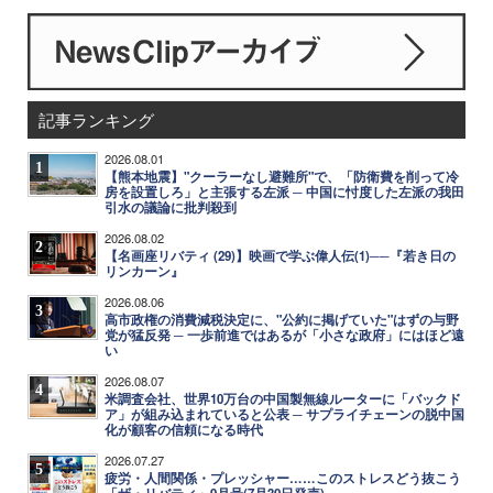
記事ランキング
2026.08.01
1
【熊本地震】"クーラーなし避難所"で、「防衛費を削って冷
房を設置しろ」と主張する左派 ─ 中国に忖度した左派の我田
引水の議論に批判殺到
2026.08.02
2
【名画座リバティ (29)】映画で学ぶ偉人伝(1)──『若き日の
リンカーン』
2026.08.06
3
高市政権の消費減税決定に、"公約に掲げていた"はずの与野
党が猛反発 ─ 一歩前進ではあるが「小さな政府」にはほど遠
い
2026.08.07
4
米調査会社、世界10万台の中国製無線ルーターに「バックド
ア」が組み込まれていると公表 ─ サプライチェーンの脱中国
化が顧客の信頼になる時代
2026.07.27
5
疲労・人間関係・プレッシャー……このストレスどう抜こう