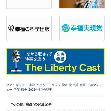
タグ：
キリスト
実話
ハクソー・リッジ
聖書
衛生兵
従軍
シネマレビ
ュー
信仰
戦争
2023年9月号記事
"その他: 映画"の関連記事