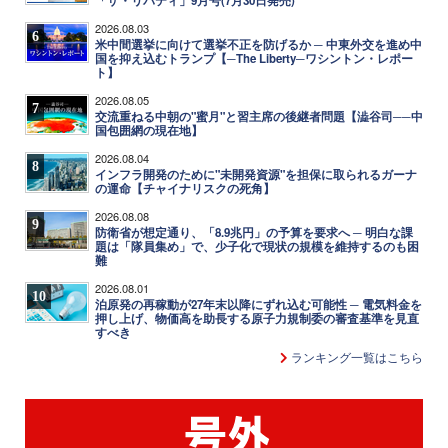
「ザ・リバティ」9月号(7月30日発売)
2026.08.03
6
米中間選挙に向けて選挙不正を防げるか ─ 中東外交を進め中
国を抑え込むトランプ【─The Liberty─ワシントン・レポー
ト】
2026.08.05
7
交流重ねる中朝の"蜜月"と習主席の後継者問題【澁谷司──中
国包囲網の現在地】
2026.08.04
8
インフラ開発のために"未開発資源"を担保に取られるガーナ
の運命【チャイナリスクの死角】
2026.08.08
9
防衛省が想定通り、「8.9兆円」の予算を要求へ ─ 明白な課
題は「隊員集め」で、少子化で現状の規模を維持するのも困
難
2026.08.01
10
泊原発の再稼動が27年末以降にずれ込む可能性 ─ 電気料金を
押し上げ、物価高を助長する原子力規制委の審査基準を見直
すべき
ランキング一覧はこちら