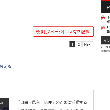
挙
G
続きは2ページ目へ(有料記事)
イ
1
2
Next
2019.1
消費税
教える
「自由・民主・信仰」のために活躍する