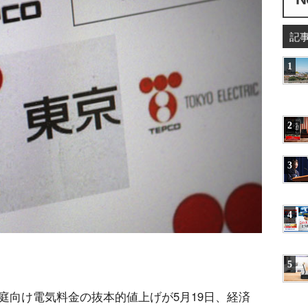
記
1
2
3
4
5
庭向け電気料金の抜本的値上げが5月19日、経済