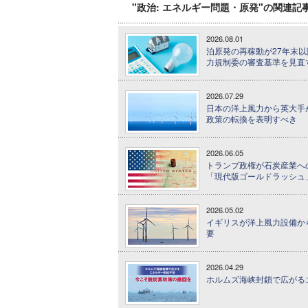
"政治: エネルギー問題・原発"の関連記
2026.08.01
泊原発の再稼動が27年末以
力規制委の審査基準を見直
2026.07.29
日本の洋上風力から英大手
政策の転換を表明すべき
2026.06.05
トランプ政権が石炭産業へ
「現代版ゴールドラッシュ
2026.05.02
イギリスが洋上風力設備から
要
2026.04.29
ホルムズ海峡封鎖で広がる