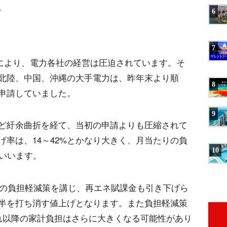
。
6
7
どにより、電力各社の経営は圧迫されています。そ
北陸、中国、沖縄の大手電力は、昨年末より順
8
申請していました。
9
ど紆余曲折を経て、当初の申請よりも圧縮されて
率は、14～42%とかなり大きく、月当たりの負
10
といいます。
分の負担軽減策を講じ、再エネ賦課金も引き下げら
半を打ち消す値上げとなります。また負担軽減策
れ以降の家計負担はさらに大きくなる可能性があり