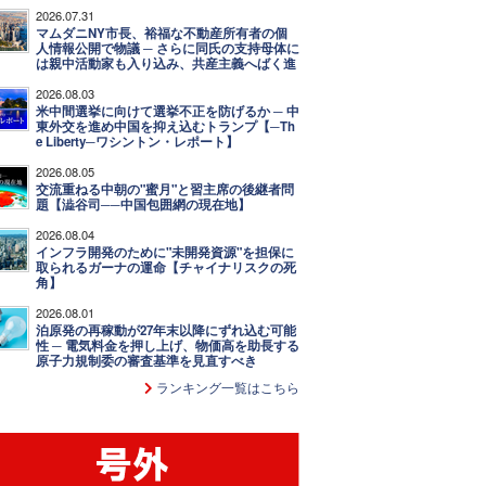
2026.07.31
マムダニNY市長、裕福な不動産所有者の個
人情報公開で物議 ─ さらに同氏の支持母体に
は親中活動家も入り込み、共産主義へばく進
2026.08.03
米中間選挙に向けて選挙不正を防げるか ─ 中
東外交を進め中国を抑え込むトランプ【─Th
e Liberty─ワシントン・レポート】
2026.08.05
交流重ねる中朝の"蜜月"と習主席の後継者問
題【澁谷司──中国包囲網の現在地】
2026.08.04
インフラ開発のために"未開発資源"を担保に
取られるガーナの運命【チャイナリスクの死
角】
2026.08.01
泊原発の再稼動が27年末以降にずれ込む可能
性 ─ 電気料金を押し上げ、物価高を助長する
原子力規制委の審査基準を見直すべき
ランキング一覧はこちら