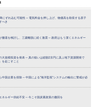
事
降にずれ込む可能性 ─ 電気料金を押し上げ、物価高を助長する原子
すべき
が撤退を検討し、三菱離脱に続く激震 ─ 政府はもう潔くエネルギー
の大規模投資を発表 ─ 真の狙いは総額2京円に及ぶ地下資源開発で
」を起こすこと
中国企業を排除 ─ 中国による"海洋監視"システムの輸出に警戒が必
エネルギー供給不安 ─ 今こそ脱炭素政策の撤回を