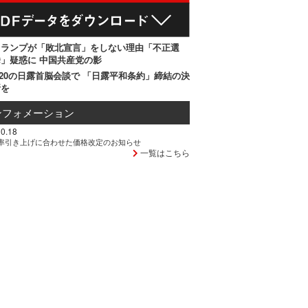
トランプが「敗北宣言」をしない理由「不正選
」疑惑に 中国共産党の影
20の日露首脳会談で 「日露平和条約」締結の決
断を
ンフォメーション
0.18
率引き上げに合わせた価格改定のお知らせ
一覧はこちら