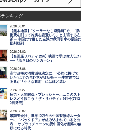
事ランキング
2026.08.01
【熊本地震】"クーラーなし避難所"で、「防
衛費を削って冷房を設置しろ」と主張する左
派 ─ 中国に忖度した左派の我田引水の議論に
批判殺到
2026.08.02
【名画座リバティ (29)】映画で学ぶ偉人伝(1)
──『若き日のリンカーン』
2026.08.06
高市政権の消費減税決定に、"公約に掲げて
いた"はずの与野党が猛反発 ─ 一歩前進では
あるが「小さな政府」にはほど遠い
2026.07.27
疲労・人間関係・プレッシャー……このスト
レスどう抜こう「ザ・リバティ」9月号(7月3
0日発売)
2026.08.07
米調査会社、世界10万台の中国製無線ルータ
ーに「バックドア」が組み込まれていると公
表 ─ サプライチェーンの脱中国化が顧客の信
頼になる時代