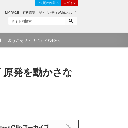
ご支援のお願い
ログイン
MY PAGE
有料購読
ザ・リバティWebについて
問
ようこそザ・リバティWebへ
可 原発を動かさな