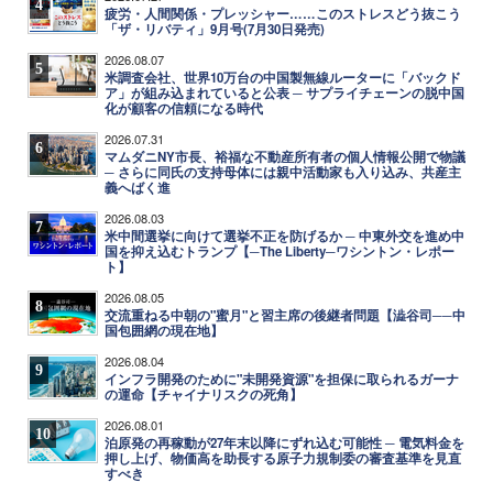
4
疲労・人間関係・プレッシャー……このストレスどう抜こう
「ザ・リバティ」9月号(7月30日発売)
2026.08.07
5
米調査会社、世界10万台の中国製無線ルーターに「バックド
ア」が組み込まれていると公表 ─ サプライチェーンの脱中国
化が顧客の信頼になる時代
2026.07.31
6
マムダニNY市長、裕福な不動産所有者の個人情報公開で物議
─ さらに同氏の支持母体には親中活動家も入り込み、共産主
義へばく進
2026.08.03
7
米中間選挙に向けて選挙不正を防げるか ─ 中東外交を進め中
国を抑え込むトランプ【─The Liberty─ワシントン・レポー
ト】
2026.08.05
8
交流重ねる中朝の"蜜月"と習主席の後継者問題【澁谷司──中
国包囲網の現在地】
2026.08.04
9
インフラ開発のために"未開発資源"を担保に取られるガーナ
の運命【チャイナリスクの死角】
2026.08.01
10
泊原発の再稼動が27年末以降にずれ込む可能性 ─ 電気料金を
押し上げ、物価高を助長する原子力規制委の審査基準を見直
すべき