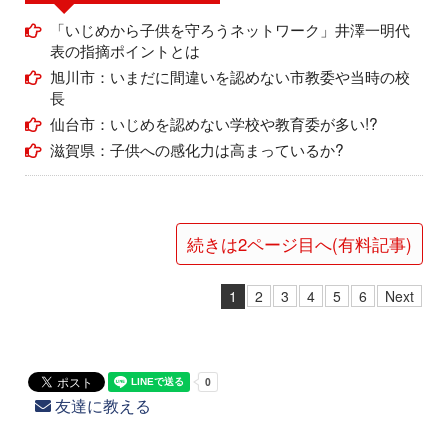
「いじめから子供を守ろうネットワーク」井澤一明代
表の指摘ポイントとは
旭川市：いまだに間違いを認めない市教委や当時の校
長
仙台市：いじめを認めない学校や教育委が多い!?
滋賀県：子供への感化力は高まっているか?
続きは2ページ目へ(有料記事)
1
2
3
4
5
6
Next
友達に教える