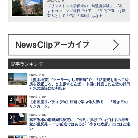
2026.05.16
プリンストン大学伝統の「無監督試験」、AIに
よるカンニング横行で終了 ─ 「知的正直」は職
業人としての信用の基礎にもなる
記事ランキング
2026.08.01
1
【熊本地震】"クーラーなし避難所"で、「防衛費を削って冷
房を設置しろ」と主張する左派 ─ 中国に忖度した左派の我田
引水の議論に批判殺到
2026.08.02
2
【名画座リバティ (29)】映画で学ぶ偉人伝(1)──『若き日の
リンカーン』
2026.08.06
3
高市政権の消費減税決定に、"公約に掲げていた"はずの与野
党が猛反発 ─ 一歩前進ではあるが「小さな政府」にはほど遠
い
2026.07.27