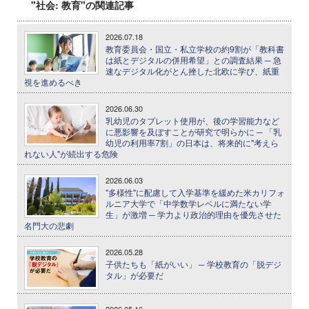
"社会: 教育"の関連記事
2026.07.18
教育委員会・国立・私立学校の約9割が「教科書
は紙とデジタルの併用希望」との調査結果 ─ 急
速なデジタル化がとん挫した北欧に学び、紙重
視を進めるべき
2026.06.30
乳幼児のタブレット使用が、後の学習能力など
に悪影響を及ぼすことが研究で明らかに ─ 「乳
幼児の利用率7割」の日本は、将来的に"考えら
れない人"が続出する危険
2026.06.03
"多様性"に配慮して入学基準を緩めた米カリフォ
ルニア大学で「中学数学レベルに満たない学
生」が激増 ─ 学力より政治的理由を優先させた
名門大の悲劇
2026.05.28
子供たちも「紙がいい」 ─ 学校教育の「脱デジ
タル」が必要だ