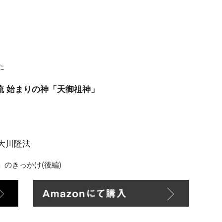
た
流 始まりの神「天御祖神」
 大川隆法
のきっかけ(後編)