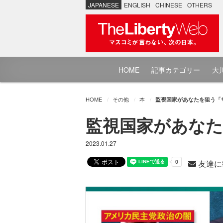
JAPANESE
ENGLISH
CHINESE
OTHERS
HOME
記事カテゴリー
大川
HOME
その他
本
監視国家があなたを狙う「ザ
監視国家があなた
2023.01.27
友達に