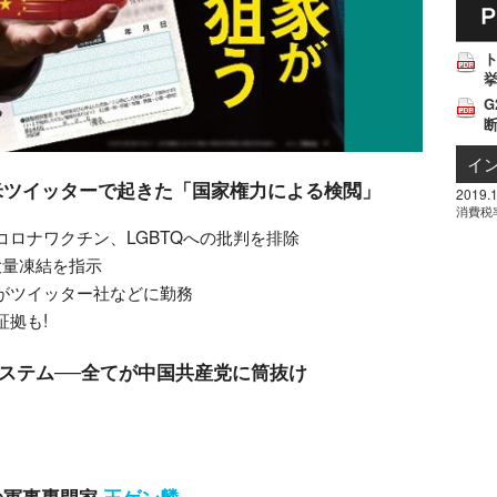
挙
G
イ
米ツイッターで起きた「国家権力による検閲」
2019.1
消費税
ロナワクチン、LGBTQへの批判を排除
大量凍結を指示
報員がツイッター社などに勤務
拠も!
システム──全てが中国共産党に筒抜け