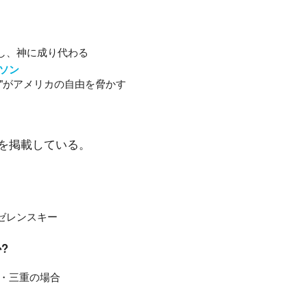
し、神に成り代わる
ソン
"がアメリカの自由を脅かす
を掲載している。
ゼレンスキー
?
島・三重の場合