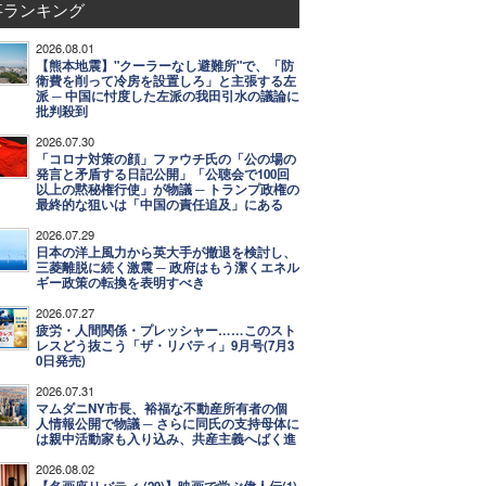
事ランキング
2026.08.01
【熊本地震】"クーラーなし避難所"で、「防
衛費を削って冷房を設置しろ」と主張する左
派 ─ 中国に忖度した左派の我田引水の議論に
批判殺到
2026.07.30
「コロナ対策の顔」ファウチ氏の「公の場の
発言と矛盾する日記公開」「公聴会で100回
以上の黙秘権行使」が物議 ─ トランプ政権の
最終的な狙いは「中国の責任追及」にある
2026.07.29
日本の洋上風力から英大手が撤退を検討し、
三菱離脱に続く激震 ─ 政府はもう潔くエネル
ギー政策の転換を表明すべき
2026.07.27
疲労・人間関係・プレッシャー……このスト
レスどう抜こう「ザ・リバティ」9月号(7月3
0日発売)
2026.07.31
マムダニNY市長、裕福な不動産所有者の個
人情報公開で物議 ─ さらに同氏の支持母体に
は親中活動家も入り込み、共産主義へばく進
2026.08.02