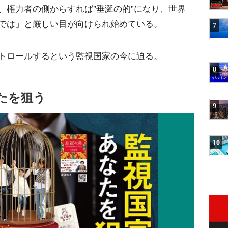
、権力者の側からすれば"垂涎の的"になり、世界
では」と厳しい目が向けられ始めている。
7
トロールするという監視国家の今に迫る。
8
たを狙う
9
10