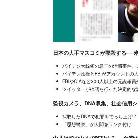
日本の大手マスコミが黙殺する──
バイデン大統領の息子の汚職事件、コ
バイデン政権とFBIがアカウントの
FBIやCIAなど300人以上の元諜
ツイッターが検閲を行った決定的な証
監視カメラ、DNA収集、社会信用
採取したDNAで犯罪をでっち上げ!?
「思想警察」が人間をランク付け