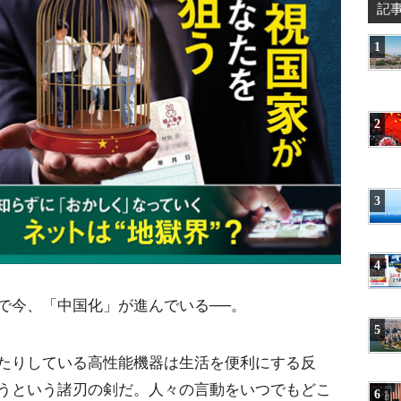
記
1
2
3
4
で今、「中国化」が進んでいる──。
5
たりしている高性能機器は生活を便利にする反
うという諸刃の剣だ。人々の言動をいつでもどこ
6