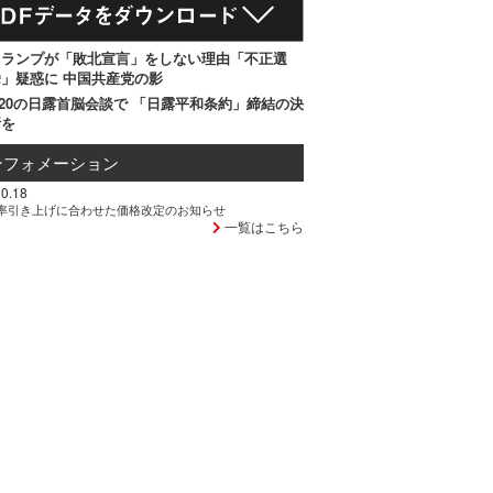
トランプが「敗北宣言」をしない理由「不正選
」疑惑に 中国共産党の影
20の日露首脳会談で 「日露平和条約」締結の決
断を
ンフォメーション
0.18
率引き上げに合わせた価格改定のお知らせ
一覧はこちら