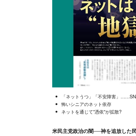
「ネットうつ」「不安障害」……SN
怖いシニアのネット依存
ネットを通じて"憑依"が拡散?
米民主党政治の闇──神を追放した