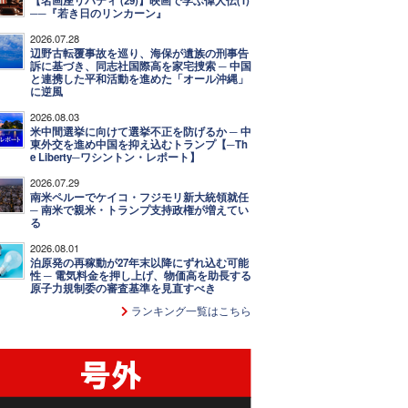
【名画座リバティ (29)】映画で学ぶ偉人伝(1)
──『若き日のリンカーン』
2026.07.28
辺野古転覆事故を巡り、海保が遺族の刑事告
訴に基づき、同志社国際高を家宅捜索 ─ 中国
と連携した平和活動を進めた「オール沖縄」
に逆風
2026.08.03
米中間選挙に向けて選挙不正を防げるか ─ 中
東外交を進め中国を抑え込むトランプ【─Th
e Liberty─ワシントン・レポート】
2026.07.29
南米ペルーでケイコ・フジモリ新大統領就任
─ 南米で親米・トランプ支持政権が増えてい
る
2026.08.01
泊原発の再稼動が27年末以降にずれ込む可能
性 ─ 電気料金を押し上げ、物価高を助長する
原子力規制委の審査基準を見直すべき
ランキング一覧はこちら