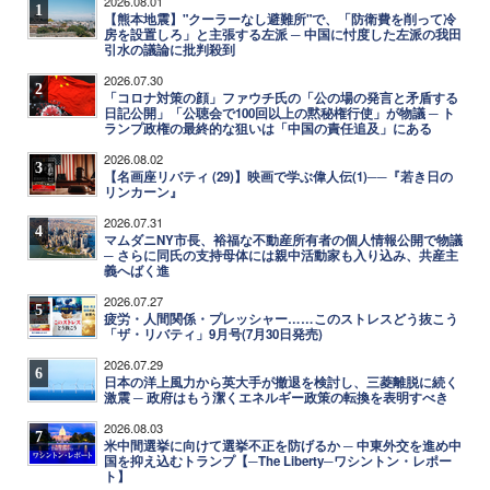
2026.08.01
1
【熊本地震】"クーラーなし避難所"で、「防衛費を削って冷
房を設置しろ」と主張する左派 ─ 中国に忖度した左派の我田
引水の議論に批判殺到
2026.07.30
2
「コロナ対策の顔」ファウチ氏の「公の場の発言と矛盾する
日記公開」「公聴会で100回以上の黙秘権行使」が物議 ─ ト
ランプ政権の最終的な狙いは「中国の責任追及」にある
2026.08.02
3
【名画座リバティ (29)】映画で学ぶ偉人伝(1)──『若き日の
リンカーン』
2026.07.31
4
マムダニNY市長、裕福な不動産所有者の個人情報公開で物議
─ さらに同氏の支持母体には親中活動家も入り込み、共産主
義へばく進
2026.07.27
5
疲労・人間関係・プレッシャー……このストレスどう抜こう
「ザ・リバティ」9月号(7月30日発売)
2026.07.29
6
日本の洋上風力から英大手が撤退を検討し、三菱離脱に続く
激震 ─ 政府はもう潔くエネルギー政策の転換を表明すべき
2026.08.03
7
米中間選挙に向けて選挙不正を防げるか ─ 中東外交を進め中
国を抑え込むトランプ【─The Liberty─ワシントン・レポー
ト】