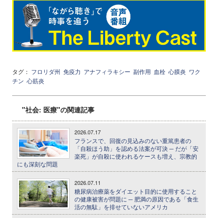
タグ：
フロリダ州
免疫力
アナフィラキシー
副作用
血栓
心膜炎
ワク
チン
心筋炎
"社会: 医療"の関連記事
2026.07.17
フランスで、回復の見込みのない重篤患者の
「自殺ほう助」を認める法案が可決 ─ だが「安
楽死」が自殺に使われるケースも増え、宗教的
にも深刻な問題
2026.07.11
糖尿病治療薬をダイエット目的に使用すること
の健康被害が問題に ─ 肥満の原因である「食生
活の無駄」を排せていないアメリカ