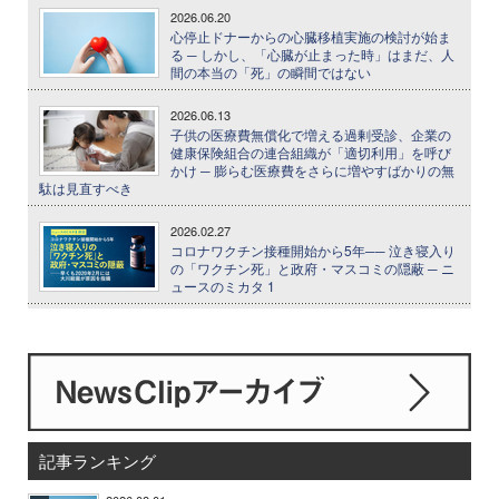
2026.06.20
心停止ドナーからの心臓移植実施の検討が始ま
る ─ しかし、「心臓が止まった時」はまだ、人
間の本当の「死」の瞬間ではない
2026.06.13
子供の医療費無償化で増える過剰受診、企業の
健康保険組合の連合組織が「適切利用」を呼び
かけ ─ 膨らむ医療費をさらに増やすばかりの無
駄は見直すべき
2026.02.27
コロナワクチン接種開始から5年── 泣き寝入り
の「ワクチン死」と政府・マスコミの隠蔽 ─ ニ
ュースのミカタ 1
記事ランキング