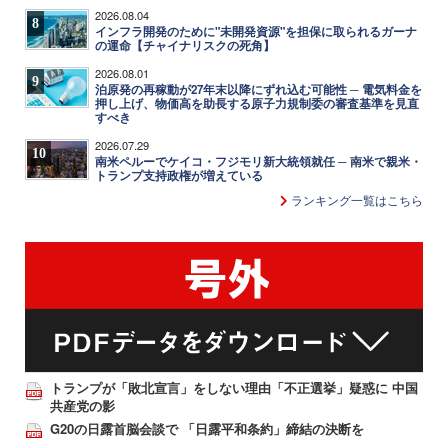
2026.08.04
8
インフラ開発のために"未開発資源"を担保に取られるガーナ
の運命【チャイナリスクの死角】
2026.08.01
9
泊原発の再稼動が27年末以降にずれ込む可能性 ─ 電気料金を
押し上げ、物価高を助長する原子力規制委の審査基準を見直
すべき
2026.07.29
10
南米ペルーでケイコ・フジモリ新大統領就任 ─ 南米で親米・
トランプ支持政権が増えている
ランキング一覧はこちら
トランプが「敗北宣言」をしない理由「不正選挙」疑惑に 中国
共産党の影
G20の日露首脳会談で 「日露平和条約」締結の決断を