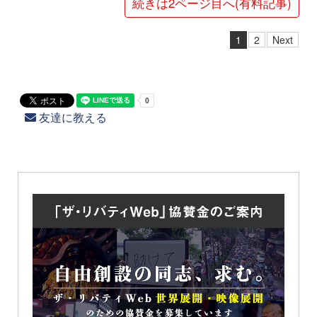
続きは2ページ目へ(有料記事)
1
2
Next
友達に教える