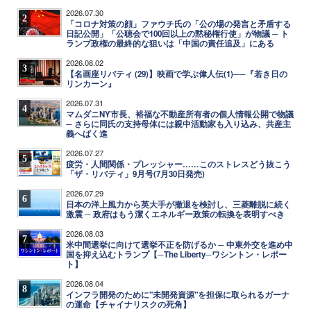
2026.07.30
2
「コロナ対策の顔」ファウチ氏の「公の場の発言と矛盾する
日記公開」「公聴会で100回以上の黙秘権行使」が物議 ─ ト
ランプ政権の最終的な狙いは「中国の責任追及」にある
2026.08.02
3
【名画座リバティ (29)】映画で学ぶ偉人伝(1)──『若き日の
リンカーン』
2026.07.31
4
マムダニNY市長、裕福な不動産所有者の個人情報公開で物議
─ さらに同氏の支持母体には親中活動家も入り込み、共産主
義へばく進
2026.07.27
5
疲労・人間関係・プレッシャー……このストレスどう抜こう
「ザ・リバティ」9月号(7月30日発売)
2026.07.29
6
日本の洋上風力から英大手が撤退を検討し、三菱離脱に続く
激震 ─ 政府はもう潔くエネルギー政策の転換を表明すべき
2026.08.03
7
米中間選挙に向けて選挙不正を防げるか ─ 中東外交を進め中
国を抑え込むトランプ【─The Liberty─ワシントン・レポー
ト】
2026.08.04
8
インフラ開発のために"未開発資源"を担保に取られるガーナ
の運命【チャイナリスクの死角】