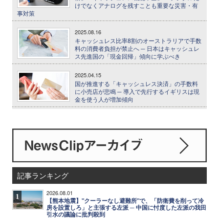
けでなくアナログを残すことも重要な災害・有
事対策
2025.08.16
キャッシュレス比率8割のオーストラリアで手数
料の消費者負担が禁止へ ─ 日本はキャッシュレ
ス先進国の「現金回帰」傾向に学ぶべき
2025.04.15
国が推進する「キャッシュレス決済」の手数料
に小売店が悲鳴 ─ 導入で先行するイギリスは現
金を使う人が増加傾向
記事ランキング
2026.08.01
1
【熊本地震】"クーラーなし避難所"で、「防衛費を削って冷
房を設置しろ」と主張する左派 ─ 中国に忖度した左派の我田
引水の議論に批判殺到