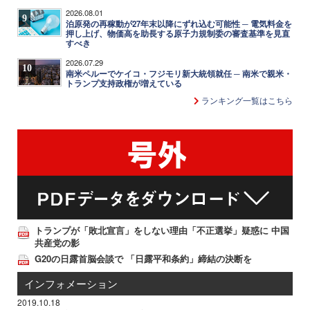
2026.08.01
9
泊原発の再稼動が27年末以降にずれ込む可能性 ─ 電気料金を
押し上げ、物価高を助長する原子力規制委の審査基準を見直
すべき
2026.07.29
10
南米ペルーでケイコ・フジモリ新大統領就任 ─ 南米で親米・
トランプ支持政権が増えている
ランキング一覧はこちら
トランプが「敗北宣言」をしない理由「不正選挙」疑惑に 中国
共産党の影
G20の日露首脳会談で 「日露平和条約」締結の決断を
インフォメーション
2019.10.18