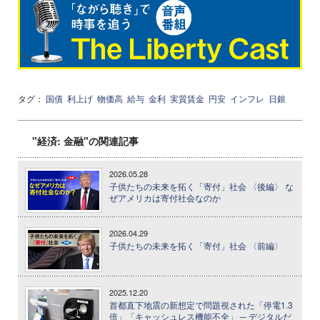
タグ：
国債
利上げ
物価高
給与
金利
実質賃金
円安
インフレ
日銀
"経済: 金融"の関連記事
2026.05.28
子供たちの未来を拓く「寄付」社会 〈後編〉 な
ぜアメリカは寄付社会なのか
2026.04.29
子供たちの未来を拓く「寄付」社会 〈前編〉
2025.12.20
首都直下地震の新想定で問題視された「停電1.3
倍」「キャッシュレス機能不全」 ─ デジタルだ