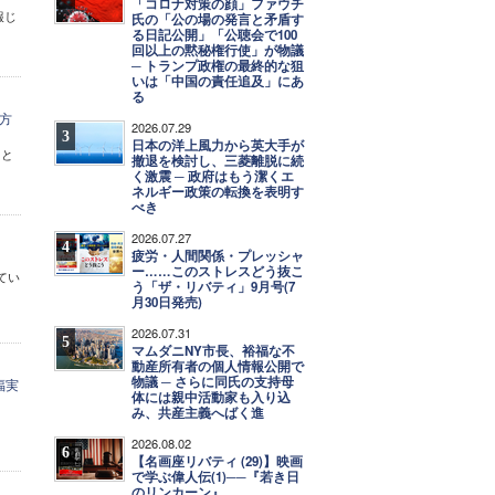
「コロナ対策の顔」ファウチ
報じ
氏の「公の場の発言と矛盾す
る日記公開」「公聴会で100
回以上の黙秘権行使」が物議
─ トランプ政権の最終的な狙
いは「中国の責任追及」にあ
る
方
2026.07.29
3
日本の洋上風力から英大手が
ると
撤退を検討し、三菱離脱に続
く激震 ─ 政府はもう潔くエ
ネルギー政策の転換を表明す
べき
2026.07.27
4
疲労・人間関係・プレッシャ
ー……このストレスどう抜こ
てい
う「ザ・リバティ」9月号(7
月30日発売)
2026.07.31
5
マムダニNY市長、裕福な不
動産所有者の個人情報公開で
物議 ─ さらに同氏の支持母
福実
体には親中活動家も入り込
み、共産主義へばく進
2026.08.02
6
【名画座リバティ (29)】映画
で学ぶ偉人伝(1)──『若き日
のリンカーン』