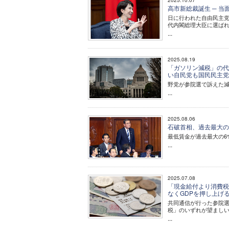
2025.10.07
高市新総裁誕生 ─ 
日に行われた自由民主党
代内閣総理大臣に選ば
...
2025.08.19
「ガソリン減税」の代
い自民党も国民民主
野党が参院選で訴えた
...
2025.08.06
石破首相、過去最大の
最低賃金が過去最大の6%
...
2025.07.08
「現金給付より消費税
なくGDPを押し上げ
共同通信が行った参院
税」のいずれが望ましい
...