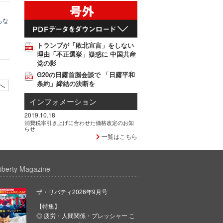
もな
トランプが「敗北宣言」をしない
理由「不正選挙」疑惑に 中国共産
党の影
G20の日露首脳会談で 「日露平和
条約」締結の決断を
へ
インフォメーション
2019.10.18
消費税率引き上げに合わせた価格改定のお知
らせ
一覧はこちら
iberty Magazine
ザ・リバティ2026年9月号
【特集】
◎ 疲労・人間関係・プレッシャー こ