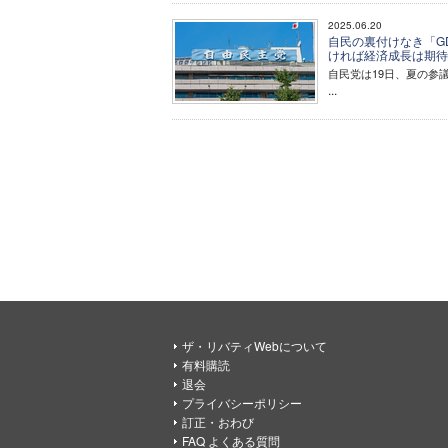
2025.06.20
自民の裏付けなき「G
ければ経済成長は期
自民党は19日、夏の参
...
ザ・リバティWebについて
有料購読
退会
プライバシーポリシー
訂正・おわび
FAQ よくある質問