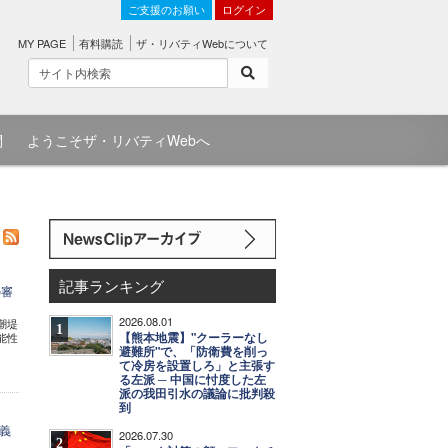
ご支援のお願い
ログイン
MY PAGE
有料購読
ザ・リバティWebについて
問
ようこそザ・リバティWebへ
記事ランキング
の審
2026.08.01
潮堤
1
【熊本地震】"クーラーなし
能性
避難所"で、「防衛費を削っ
て冷房を設置しろ」と主張す
る左派 ─ 中国に忖度した左
派の我田引水の議論に批判殺
到
義
2026.07.30
2