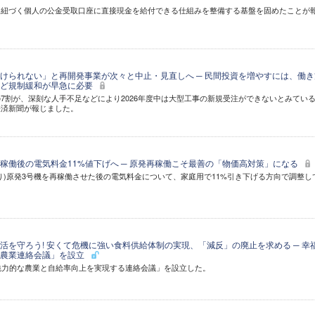
に紐づく個人の公金受取口座に直接現金を給付できる仕組みを整備する基盤を固めたことが
けられない」と再開発事業が次々と中止・見直しへ ─ 民間投資を増やすには、働き
など規制緩和が早急に必要
7割が、深刻な人手不足などにより2026年度中は大型工事の新規受注ができないとみてい
経済新聞が報じました。
稼働後の電気料金11%値下げへ ─ 原発再稼働こそ最善の「物価高対策」になる
り)原発3号機を再稼働させた後の電気料金について、家庭用で11%引き下げる方向で調整し
。
活を守ろう! 安くて危機に強い食料供給体制の実現、「減反」の廃止を求める ─ 幸
の農業連絡会議」を設立
魅力的な農業と自給率向上を実現する連絡会議」を設立した。