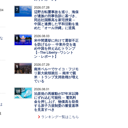
2026.07.28
7
04
辺野古転覆事故を巡り、海保
が遺族の刑事告訴に基づき、
同志社国際高を家宅捜索 ─
中国と連携した平和活動を進
めた「オール沖縄」に逆風
2026.08.03
な
8
米中間選挙に向けて選挙不正
を防げるか ─ 中東外交を進
め中国を抑え込むトランプ
【─The Liberty─ワシント
ン・レポート】
2026.07.29
9
南米ペルーでケイコ・フジモ
リ新大統領就任 ─ 南米で親
米・トランプ支持政権が増え
ている
2026.08.01
10
泊原発の再稼動が27年末以降
にずれ込む可能性 ─ 電気料
金を押し上げ、物価高を助長
は
する原子力規制委の審査基準
を見直すべき
減
ランキング一覧はこちら