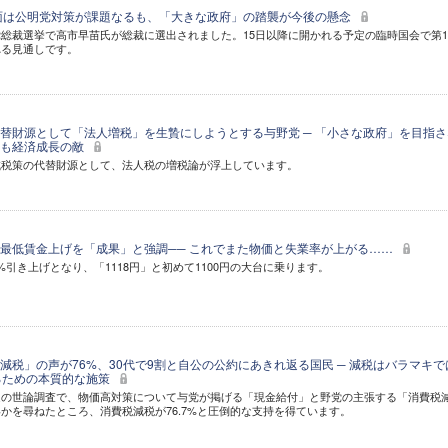
当面は公明党対策が課題なるも、「大きな政府」の踏襲が今後の懸念
総裁選挙で高市早苗氏が総裁に選出されました。15日以降に開かれる予定の臨時国会で第1
れる見通しです。
替財源として「法人増税」を生贄にしようとする与野党 ─ 「小さな政府」を目指さ
党も経済成長の敵
減税策の代替財源として、法人税の増税論が浮上しています。
最低賃金上げを「成果」と強調── これでまた物価と失業率が上がる……
引き上げとなり、「1118円」と初めて1100円の大台に乗ります。
減税」の声が76%、30代で9割と自公の公約にあきれ返る国民 ─ 減税はバラマキで
るための本質的な施策
選の世論調査で、物価高対策について与党が掲げる「現金給付」と野党の主張する「消費税
かを尋ねたところ、消費税減税が76.7%と圧倒的な支持を得ています。