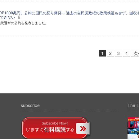
DP1000兆円」公約に国民の怒り爆発 ─ 過去の自民党政権の政策検証もせず、減税
待できない
議院選挙の公約を発表しました。
1
2
3
4
次
subscribe
The L