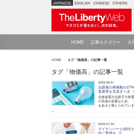
JAPANESE
ENGLISH
CHINESE
OTHERS
HOME
記事カテゴリー
大川
HOME
タグ「物価高」の記事一覧
タグ「物価高」の記事一覧
2026.08.01
泊原発の再稼動が27
査基準を見直すべき
北海道電力泊原子力発電
の完成が必要なため、「
もあると報じられてい
...
2026.07.04
マイナンバーと紐付け
化に警戒を