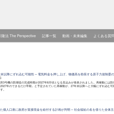
隆法 The Perspective
記事一覧
動画・未来編集
よくある質
年末以降にずれ込む可能性 ─ 電気料金を押し上げ、物価高を助長する原子力規制委
所3号機の防潮堤の完成時期が2027年8月頃となる見込みが発表されました。再稼動には防
2027年のできるだけ早期」と予定されていた再稼動が、27年末以降へと大幅にずれ込む可
ます。
た個人口座に政府が直接現金を給付する計画が判明 ─ 社会福祉の名を借りた全体主