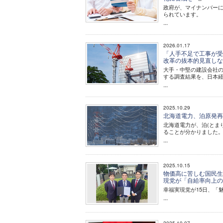
政府が、マイナンバー
られています。
...
2026.01.17
「人手不足で工事が受
改革の抜本的見直し
大手・中堅の建設会社の
する調査結果を、日本
...
2025.10.29
北海道電力、泊原発再
北海道電力が、泊(とま
ることが分かりました
...
2025.10.15
物価高に苦しむ国民生
現党が「自給率向上
幸福実現党が15日、「
...