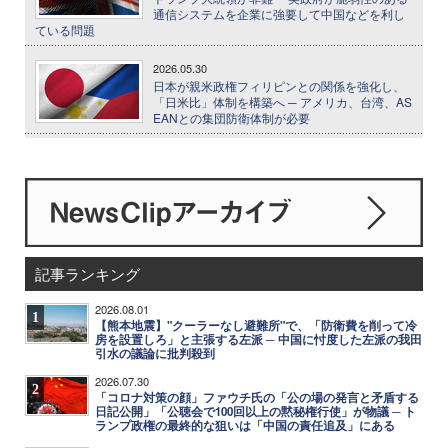
通信システムを企業に強要して中国などを利し
ている問題
2026.05.30
日本が親米政権フィリピンとの関係を強化し、
「日米比」体制を構築へ ─ アメリカ、台湾、AS
EANとの集団防衛体制が必要
記事ランキング
2026.08.01
1
【熊本地震】"クーラーなし避難所"で、「防衛費を削って冷
房を設置しろ」と主張する左派 ─ 中国に忖度した左派の我田
引水の議論に批判殺到
2026.07.30
2
「コロナ対策の顔」ファウチ氏の「公の場の発言と矛盾する
日記公開」「公聴会で100回以上の黙秘権行使」が物議 ─ ト
ランプ政権の最終的な狙いは「中国の責任追及」にある