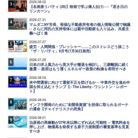
2026.08.02
3
【名画座リバティ (29)】映画で学ぶ偉人伝(1)──『若き日の
リンカーン』
2026.07.31
4
マムダニNY市長、裕福な不動産所有者の個人情報公開で物議
─ さらに同氏の支持母体には親中活動家も入り込み、共産主
義へばく進
2026.07.27
5
疲労・人間関係・プレッシャー……このストレスどう抜こう
「ザ・リバティ」9月号(7月30日発売)
2026.07.29
6
日本の洋上風力から英大手が撤退を検討し、三菱離脱に続く
激震 ─ 政府はもう潔くエネルギー政策の転換を表明すべき
2026.08.03
7
米中間選挙に向けて選挙不正を防げるか ─ 中東外交を進め中
国を抑え込むトランプ【─The Liberty─ワシントン・レポー
ト】
2026.08.04
8
インフラ開発のために"未開発資源"を担保に取られるガーナ
の運命【チャイナリスクの死角】
2026.08.01
9
泊原発の再稼動が27年末以降にずれ込む可能性 ─ 電気料金を
押し上げ、物価高を助長する原子力規制委の審査基準を見直
すべき