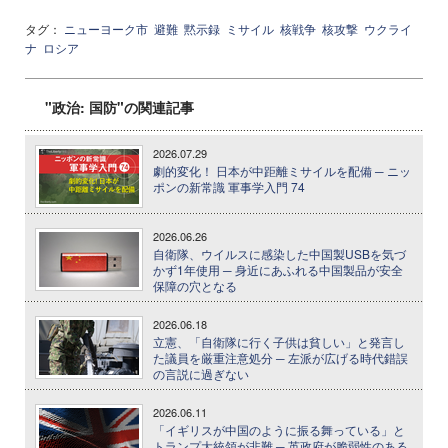
タグ：
ニューヨーク市
避難
黙示録
ミサイル
核戦争
核攻撃
ウクライ
ナ
ロシア
"政治: 国防"の関連記事
2026.07.29
劇的変化！ 日本が中距離ミサイルを配備 ─ ニッ
ポンの新常識 軍事学入門 74
2026.06.26
自衛隊、ウイルスに感染した中国製USBを気づ
かず1年使用 ─ 身近にあふれる中国製品が安全
保障の穴となる
2026.06.18
立憲、「自衛隊に行く子供は貧しい」と発言し
た議員を厳重注意処分 ─ 左派が広げる時代錯誤
の言説に過ぎない
2026.06.11
「イギリスが中国のように振る舞っている」と
トランプ大統領が非難 ─ 英政府が脆弱性のある