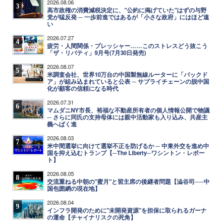
2026.08.06
3
高市政権の消費減税決定に、"公約に掲げていた"はずの与野
党が猛反発 ─ 一歩前進ではあるが「小さな政府」にはほど遠
い
2026.07.27
4
疲労・人間関係・プレッシャー……このストレスどう抜こう
「ザ・リバティ」9月号(7月30日発売)
2026.08.07
5
米調査会社、世界10万台の中国製無線ルーターに「バックド
ア」が組み込まれていると公表 ─ サプライチェーンの脱中国
化が顧客の信頼になる時代
2026.07.31
6
マムダニNY市長、裕福な不動産所有者の個人情報公開で物議
─ さらに同氏の支持母体には親中活動家も入り込み、共産主
義へばく進
2026.08.03
7
米中間選挙に向けて選挙不正を防げるか ─ 中東外交を進め中
国を抑え込むトランプ【─The Liberty─ワシントン・レポー
ト】
2026.08.05
8
交流重ねる中朝の"蜜月"と習主席の後継者問題【澁谷司──中
国包囲網の現在地】
2026.08.04
9
インフラ開発のために"未開発資源"を担保に取られるガーナ
の運命【チャイナリスクの死角】