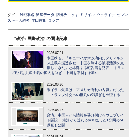
タグ：
対戦車砲
衛星データ
防弾チョッキ
ミサイル
ウクライナ
ゼレン
スキー大統領
岸田首相
ロシア
"政治: 国際政治"の関連記事
2026.07.21
米国務省、「キューバが米政府内に深くマルク
ス主義を浸透させ、中国を利する破壊活動を支
援してきた」と非難する報告書を発表 ─ トラン
プ政権は共産主義の拡大を防ぎ、中国を牽制する狙い
2026.06.20
米イラン覚書は「アメリカ有利の内容」だった
─ トランプ外交への批判の空騒ぎを検証する
2026.06.17
台湾、中国人から情報を受け付けるウェブサイ
ト開設 ─ 粛清から逃れる術を扱った1分間のAI
動画も公開
2026.06.06