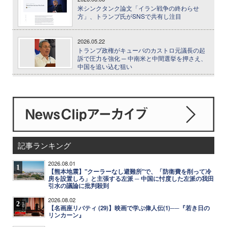
米シンクタンク論文「イラン戦争の終わらせ
方」、トランプ氏がSNSで共有し注目
2026.05.22
トランプ政権がキューバのカストロ元議長の起
訴で圧力を強化 ─ 中南米と中間選挙を押さえ、
中国を追い込む狙い
記事ランキング
2026.08.01
1
【熊本地震】"クーラーなし避難所"で、「防衛費を削って冷
房を設置しろ」と主張する左派 ─ 中国に忖度した左派の我田
引水の議論に批判殺到
2026.08.02
2
【名画座リバティ (29)】映画で学ぶ偉人伝(1)──『若き日の
リンカーン』