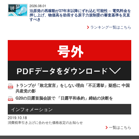
2026.08.01
10
泊原発の再稼動が27年末以降にずれ込む可能性 ─ 電気料金を
押し上げ、物価高を助長する原子力規制委の審査基準を見直
すべき
ランキング一覧はこちら
トランプが「敗北宣言」をしない理由「不正選挙」疑惑に 中国
共産党の影
G20の日露首脳会談で 「日露平和条約」締結の決断を
インフォメーション
2019.10.18
消費税率引き上げに合わせた価格改定のお知らせ
一覧はこちら