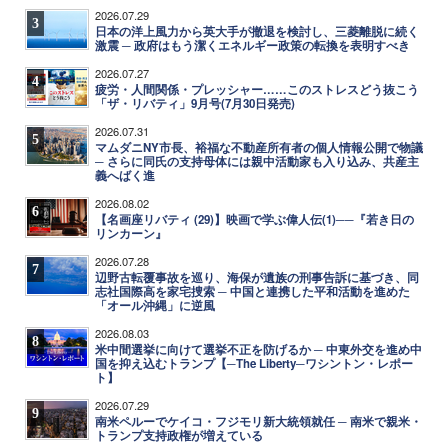
2026.07.29
3
日本の洋上風力から英大手が撤退を検討し、三菱離脱に続く
激震 ─ 政府はもう潔くエネルギー政策の転換を表明すべき
2026.07.27
4
疲労・人間関係・プレッシャー……このストレスどう抜こう
「ザ・リバティ」9月号(7月30日発売)
2026.07.31
5
マムダニNY市長、裕福な不動産所有者の個人情報公開で物議
─ さらに同氏の支持母体には親中活動家も入り込み、共産主
義へばく進
2026.08.02
6
【名画座リバティ (29)】映画で学ぶ偉人伝(1)──『若き日の
リンカーン』
2026.07.28
7
辺野古転覆事故を巡り、海保が遺族の刑事告訴に基づき、同
志社国際高を家宅捜索 ─ 中国と連携した平和活動を進めた
「オール沖縄」に逆風
2026.08.03
8
米中間選挙に向けて選挙不正を防げるか ─ 中東外交を進め中
国を抑え込むトランプ【─The Liberty─ワシントン・レポー
ト】
2026.07.29
9
南米ペルーでケイコ・フジモリ新大統領就任 ─ 南米で親米・
トランプ支持政権が増えている