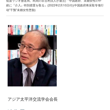
短波ラジオ放送局。民間の非営利法人が運営)「中国政府、未婚女性の中
絶に『介入』特別措置を取る』(2022年2月10日付)(中国政府将采取专项行
动"干预"未婚女性堕胎)
アジア太平洋交流学会会長