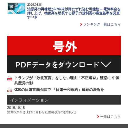
2026.08.01
10
泊原発の再稼動が27年末以降にずれ込む可能性 ─ 電気料金を
押し上げ、物価高を助長する原子力規制委の審査基準を見直
すべき
ランキング一覧はこちら
トランプが「敗北宣言」をしない理由「不正選挙」疑惑に 中国
共産党の影
G20の日露首脳会談で 「日露平和条約」締結の決断を
インフォメーション
2019.10.18
消費税率引き上げに合わせた価格改定のお知らせ
一覧はこちら