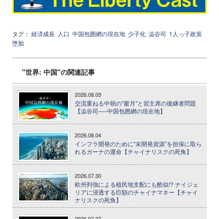
タグ：
経済成長
人口
中国包囲網の現在地
少子化
澁谷司
1人っ子政策
堕胎
"世界: 中国"の関連記事
2026.08.05
交流重ねる中朝の"蜜月"と習主席の後継者問題
【澁谷司──中国包囲網の現在地】
2026.08.04
インフラ開発のために"未開発資源"を担保に取ら
れるガーナの運命【チャイナリスクの死角】
2026.07.30
欧州列強による植民地支配にも酷似!? ナイジェ
リアに浸透する巨額のチャイナマネー【チャイ
ナリスクの死角】
2026.07.27