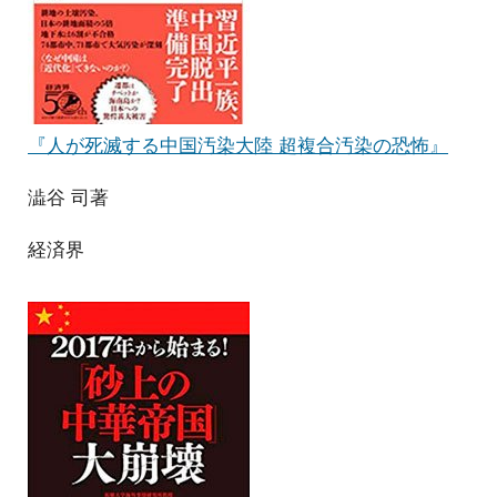
『人が死滅する中国汚染大陸 超複合汚染の恐怖』
澁谷 司著
経済界