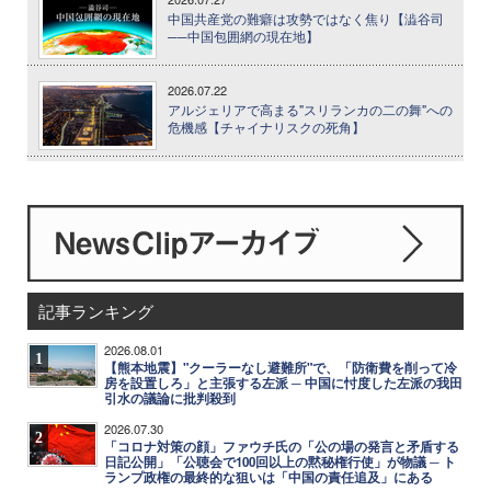
中国共産党の難癖は攻勢ではなく焦り【澁谷司
──中国包囲網の現在地】
2026.07.22
アルジェリアで高まる"スリランカの二の舞"への
危機感【チャイナリスクの死角】
記事ランキング
2026.08.01
1
【熊本地震】"クーラーなし避難所"で、「防衛費を削って冷
房を設置しろ」と主張する左派 ─ 中国に忖度した左派の我田
引水の議論に批判殺到
2026.07.30
2
「コロナ対策の顔」ファウチ氏の「公の場の発言と矛盾する
日記公開」「公聴会で100回以上の黙秘権行使」が物議 ─ ト
ランプ政権の最終的な狙いは「中国の責任追及」にある