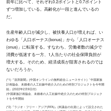
前年に比べて、それぞれ0.2ポイントと0.7ポイント
ずつ増加している。高齢化が一段と進んでいるの
だ。
生産年齢人口が減少し、被扶養人口が増えれば、い
わゆる「人口ボーナス(bonus)」から「人口オーナス
(onus)」に転落する。すなわち、労働者数の減少で
消費が低迷する一方、1人当たりの社会保障負担が
増大する。そのため、経済成長が阻害されるのでは
ないだろうか。
(*1)『澎湃新聞』(中国オンラインの無料総合ニュースサイト)「中国家族
計画協会、未婚者の人工妊娠中絶介入のための特別プロジェクトを今年開
始」(2022年2月9日付)
(中国家族計画協会、未婚者の人工妊娠中絶介入のための特別プロジェク
トを今年開始
(*2)『ラジオ・フリー・アジア(RFA)』(米議会の出資によって設立された