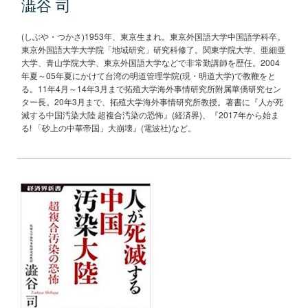
澁谷 司
(しぶや・つかさ)1953年、東京生まれ。東京外国語大学中国語学科卒。
東京外国語大学大学院「地域研究」研究科修了。関東学院大学、亜細亜
大学、青山学院大学、東京外国語大学などで非常勤講師を歴任。2004
年夏～05年夏にかけて台湾の明道管理学院(現・明道大学)で教鞭をと
る。11年4月～14年3月まで拓殖大学海外事情研究所附属華僑研究セン
ター長。20年3月まで、拓殖大学海外事情研究所教授。著書に『人が死
滅する中国汚染大陸 超複合汚染の恐怖』(経済界)、『2017年から始ま
る! 「砂上の中華帝国」大崩壊』(電波社)など。