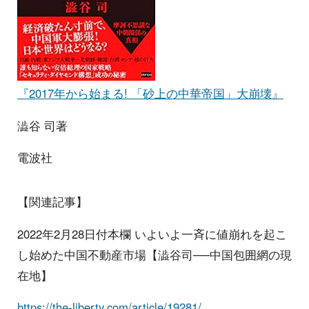
『2017年から始まる! 「砂上の中華帝国」大崩壊』
澁谷 司著
電波社
【関連記事】
2022年2月28日付本欄 いよいよ一斉に値崩れを起こ
し始めた中国不動産市場【澁谷司──中国包囲網の現
在地】
https://the-liberty.com/article/19281/