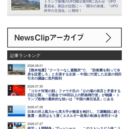
トランプ政権のUFO開示第3弾に合わせ「UFO
委員会」新設が話題に ─ 「開示の加速」「UFO
科学の主流化」に期待！
記事ランキング
2026.08.01
1
【熊本地震】"クーラーなし避難所"で、「防衛費を削って冷
房を設置しろ」と主張する左派 ─ 中国に忖度した左派の我田
引水の議論に批判殺到
2026.07.30
2
「コロナ対策の顔」ファウチ氏の「公の場の発言と矛盾する
日記公開」「公聴会で100回以上の黙秘権行使」が物議 ─ ト
ランプ政権の最終的な狙いは「中国の責任追及」にある
2026.07.29
3
日本の洋上風力から英大手が撤退を検討し、三菱離脱に続く
激震 ─ 政府はもう潔くエネルギー政策の転換を表明すべき
2026.07.27
4
疲労・人間関係・プレッシャー……このストレスどう抜こう