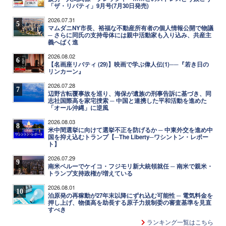
「ザ・リバティ」9月号(7月30日発売)
2026.07.31
5
マムダニNY市長、裕福な不動産所有者の個人情報公開で物議
─ さらに同氏の支持母体には親中活動家も入り込み、共産主
義へばく進
2026.08.02
6
【名画座リバティ (29)】映画で学ぶ偉人伝(1)──『若き日の
リンカーン』
2026.07.28
7
辺野古転覆事故を巡り、海保が遺族の刑事告訴に基づき、同
志社国際高を家宅捜索 ─ 中国と連携した平和活動を進めた
「オール沖縄」に逆風
2026.08.03
8
米中間選挙に向けて選挙不正を防げるか ─ 中東外交を進め中
国を抑え込むトランプ【─The Liberty─ワシントン・レポー
ト】
2026.07.29
9
南米ペルーでケイコ・フジモリ新大統領就任 ─ 南米で親米・
トランプ支持政権が増えている
2026.08.01
10
泊原発の再稼動が27年末以降にずれ込む可能性 ─ 電気料金を
押し上げ、物価高を助長する原子力規制委の審査基準を見直
すべき
ランキング一覧はこちら