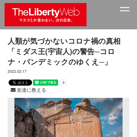
人類が気づかないコロナ禍の真相
「ミダス王(宇宙人)の警告─コロ
ナ・パンデミックのゆくえ─」
2022.02.17
友達に教える