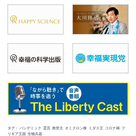
タグ：
パンデミック
霊言
救世主
オミクロン株
ミダス王
コロナ禍
フ
リギア王国
生物兵器