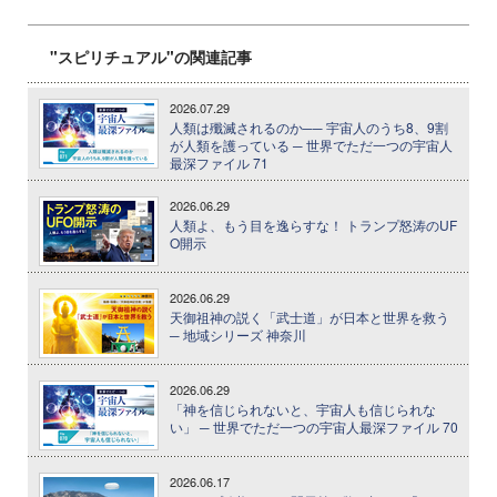
"スピリチュアル"の関連記事
2026.07.29
人類は殲滅されるのか── 宇宙人のうち8、9割
が人類を護っている ─ 世界でただ一つの宇宙人
最深ファイル 71
2026.06.29
人類よ、もう目を逸らすな！ トランプ怒涛のUF
O開示
2026.06.29
天御祖神の説く「武士道」が日本と世界を救う
─ 地域シリーズ 神奈川
2026.06.29
「神を信じられないと、宇宙人も信じられな
い」 ─ 世界でただ一つの宇宙人最深ファイル 70
2026.06.17