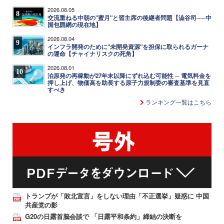
2026.08.05
8
交流重ねる中朝の"蜜月"と習主席の後継者問題【澁谷司──中
国包囲網の現在地】
2026.08.04
9
インフラ開発のために"未開発資源"を担保に取られるガーナ
の運命【チャイナリスクの死角】
2026.08.01
10
泊原発の再稼動が27年末以降にずれ込む可能性 ─ 電気料金を
押し上げ、物価高を助長する原子力規制委の審査基準を見直
すべき
ランキング一覧はこちら
トランプが「敗北宣言」をしない理由「不正選挙」疑惑に 中国
共産党の影
G20の日露首脳会談で 「日露平和条約」締結の決断を