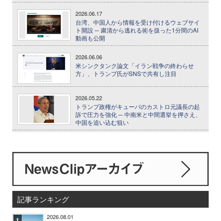
2026.06.17
台湾、中国人から情報を受け付けるウェブサイ
ト開設 ─ 粛清から逃れる術を扱った1分間のAI
動画も公開
2026.06.06
米シンクタンク論文「イラン戦争の終わらせ
方」、トランプ氏がSNSで共有し注目
2026.05.22
トランプ政権がキューバのカストロ元議長の起
訴で圧力を強化 ─ 中南米と中間選挙を押さえ、
中国を追い込む狙い
記事ランキング
2026.08.01
1