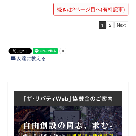
続きは2ページ目へ(有料記事)
1
2
Next
友達に教える