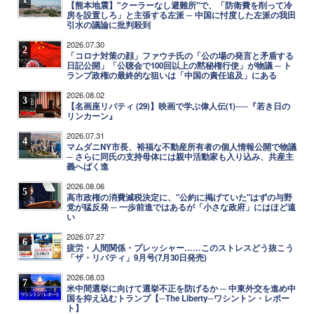
【熊本地震】"クーラーなし避難所"で、「防衛費を削って冷
房を設置しろ」と主張する左派 ─ 中国に忖度した左派の我田
引水の議論に批判殺到
2026.07.30
2
「コロナ対策の顔」ファウチ氏の「公の場の発言と矛盾する
日記公開」「公聴会で100回以上の黙秘権行使」が物議 ─ ト
ランプ政権の最終的な狙いは「中国の責任追及」にある
2026.08.02
3
【名画座リバティ (29)】映画で学ぶ偉人伝(1)──『若き日の
リンカーン』
2026.07.31
4
マムダニNY市長、裕福な不動産所有者の個人情報公開で物議
─ さらに同氏の支持母体には親中活動家も入り込み、共産主
義へばく進
2026.08.06
5
高市政権の消費減税決定に、"公約に掲げていた"はずの与野
党が猛反発 ─ 一歩前進ではあるが「小さな政府」にはほど遠
い
2026.07.27
6
疲労・人間関係・プレッシャー……このストレスどう抜こう
「ザ・リバティ」9月号(7月30日発売)
2026.08.03
7
米中間選挙に向けて選挙不正を防げるか ─ 中東外交を進め中
国を抑え込むトランプ【─The Liberty─ワシントン・レポー
ト】