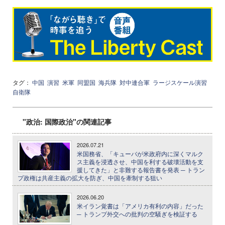
タグ：
中国
演習
米軍
同盟国
海兵隊
対中連合軍
ラージスケール演習
自衛隊
"政治: 国際政治"の関連記事
2026.07.21
米国務省、「キューバが米政府内に深くマルク
ス主義を浸透させ、中国を利する破壊活動を支
援してきた」と非難する報告書を発表 ─ トラン
プ政権は共産主義の拡大を防ぎ、中国を牽制する狙い
2026.06.20
米イラン覚書は「アメリカ有利の内容」だった
─ トランプ外交への批判の空騒ぎを検証する