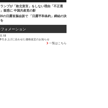
トランプが「敗北宣言」をしない理由「不正選
」疑惑に 中国共産党の影
20の日露首脳会談で 「日露平和条約」締結の決
断を
ンフォメーション
0.18
率引き上げに合わせた価格改定のお知らせ
一覧はこちら