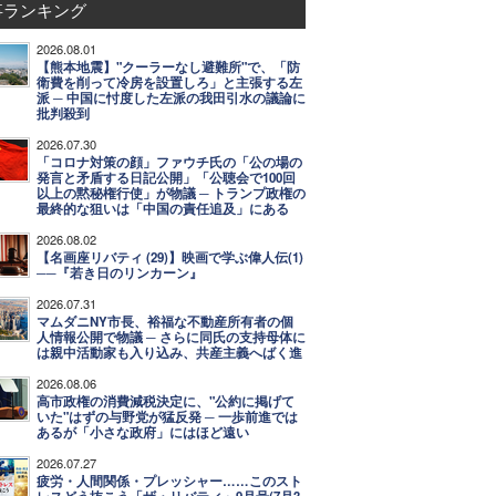
事ランキング
2026.08.01
【熊本地震】"クーラーなし避難所"で、「防
衛費を削って冷房を設置しろ」と主張する左
派 ─ 中国に忖度した左派の我田引水の議論に
批判殺到
2026.07.30
「コロナ対策の顔」ファウチ氏の「公の場の
発言と矛盾する日記公開」「公聴会で100回
以上の黙秘権行使」が物議 ─ トランプ政権の
最終的な狙いは「中国の責任追及」にある
2026.08.02
【名画座リバティ (29)】映画で学ぶ偉人伝(1)
──『若き日のリンカーン』
2026.07.31
マムダニNY市長、裕福な不動産所有者の個
人情報公開で物議 ─ さらに同氏の支持母体に
は親中活動家も入り込み、共産主義へばく進
2026.08.06
高市政権の消費減税決定に、"公約に掲げて
いた"はずの与野党が猛反発 ─ 一歩前進では
あるが「小さな政府」にはほど遠い
2026.07.27
疲労・人間関係・プレッシャー……このスト