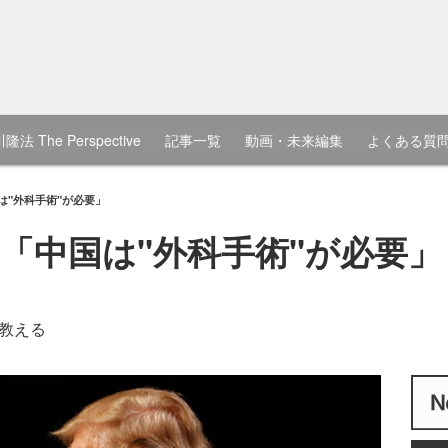
隆法 The Perspective
記事一覧
動画・未来編集
よくある質
は"外科手術"が必要」
「中国は"外科手術"が必要」
教える