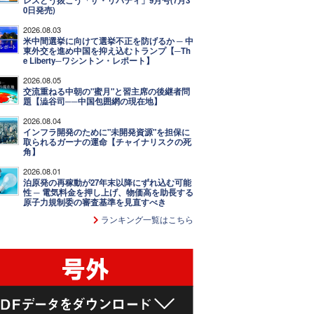
レスどう抜こう「ザ・リバティ」9月号(7月3
0日発売)
2026.08.03
米中間選挙に向けて選挙不正を防げるか ─ 中
東外交を進め中国を抑え込むトランプ【─Th
e Liberty─ワシントン・レポート】
2026.08.05
交流重ねる中朝の"蜜月"と習主席の後継者問
題【澁谷司──中国包囲網の現在地】
2026.08.04
インフラ開発のために"未開発資源"を担保に
取られるガーナの運命【チャイナリスクの死
角】
2026.08.01
泊原発の再稼動が27年末以降にずれ込む可能
性 ─ 電気料金を押し上げ、物価高を助長する
原子力規制委の審査基準を見直すべき
ランキング一覧はこちら