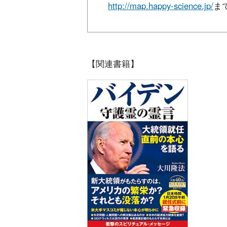
http://map.happy-science.jp/
ま
【関連書籍】