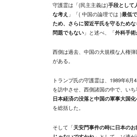
守護霊は「(民主主義は)
手段として
な考え
」「( 中国の論理では )
最低
ため、さらに習近平氏を守るためな
問題でもない
」と述べ、「
外科手術
西側は過去、中国の大規模な人権弾
がある。
トランプ氏の守護霊は、1989年6
を訪中させ、西側諸国の中で、いち
日本経済の没落と中国の軍事大国化
を総括した。
そして「
天安門事件の時に日本のお
じゃないですかね
」として、ソ連が