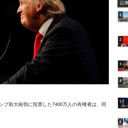
記
1
2
3
4
5
プ前大統領に投票した7400万人の有権者は、同
6