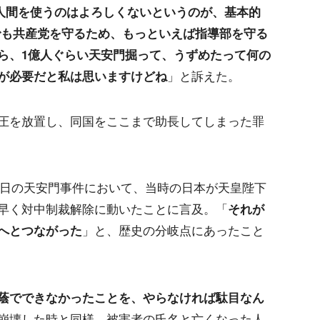
人間を使うのはよろしくないというのが、基本的
でも共産党を守るため、もっといえば指導部を守る
ら、1億人ぐらい天安門掘って、うずめたって何の
が必要だと私は思いますけどね
」と訴えた。
圧を放置し、同国をここまで助長してしまった罪
月4日の天安門事件において、当時の日本が天皇陛下
早く対中制裁解除に動いたことに言及。「
それが
へとつながった
」と、歴史の分岐点にあったこと
蔭でできなかったことを、やらなければ駄目なん
崩壊した時と同様、被害者の氏名と亡くなった人