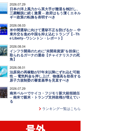
2026.07.29
日本の洋上風力から英大手が撤退を検討し、
三菱離脱に続く激震 ─ 政府はもう潔くエネル
ギー政策の転換を表明すべき
2026.08.03
米中間選挙に向けて選挙不正を防げるか ─ 中
東外交を進め中国を抑え込むトランプ【─Th
e Liberty─ワシントン・レポート】
2026.08.04
インフラ開発のために"未開発資源"を担保に
取られるガーナの運命【チャイナリスクの死
角】
2026.08.01
泊原発の再稼動が27年末以降にずれ込む可能
性 ─ 電気料金を押し上げ、物価高を助長する
原子力規制委の審査基準を見直すべき
2026.07.29
南米ペルーでケイコ・フジモリ新大統領就任
─ 南米で親米・トランプ支持政権が増えてい
る
ランキング一覧はこちら