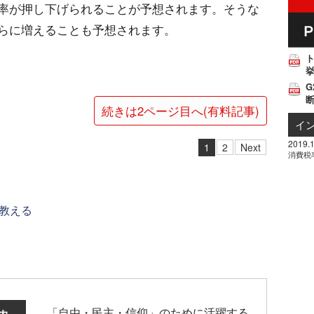
率が押し下げられることが予想されます。そうな
らに増えることも予想されます。
挙
G
続きは2ページ目へ(有料記事)
イ
2019.1
1
2
Next
消費税
教える
「自由・民主・信仰」のために活躍する