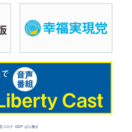
型コロナ
GDP
ばら撒き