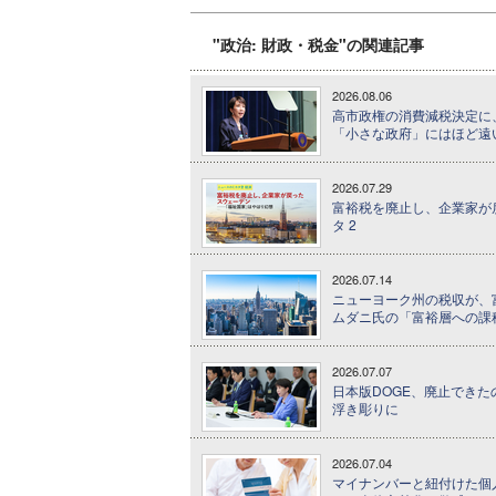
"政治: 財政・税金"の関連記事
2026.08.06
高市政権の消費減税決定に、
「小さな政府」にはほど遠
2026.07.29
富裕税を廃止し、企業家が戻
タ 2
2026.07.14
ニューヨーク州の税収が、富裕
ムダニ氏の「富裕層への課
2026.07.07
日本版DOGE、廃止できた
浮き彫りに
2026.07.04
マイナンバーと紐付けた個