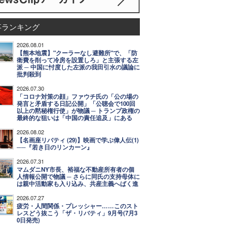
事ランキング
2026.08.01
【熊本地震】"クーラーなし避難所"で、「防
衛費を削って冷房を設置しろ」と主張する左
派 ─ 中国に忖度した左派の我田引水の議論に
批判殺到
2026.07.30
「コロナ対策の顔」ファウチ氏の「公の場の
発言と矛盾する日記公開」「公聴会で100回
以上の黙秘権行使」が物議 ─ トランプ政権の
最終的な狙いは「中国の責任追及」にある
2026.08.02
【名画座リバティ (29)】映画で学ぶ偉人伝(1)
──『若き日のリンカーン』
2026.07.31
マムダニNY市長、裕福な不動産所有者の個
人情報公開で物議 ─ さらに同氏の支持母体に
は親中活動家も入り込み、共産主義へばく進
2026.07.27
疲労・人間関係・プレッシャー……このスト
レスどう抜こう「ザ・リバティ」9月号(7月3
0日発売)