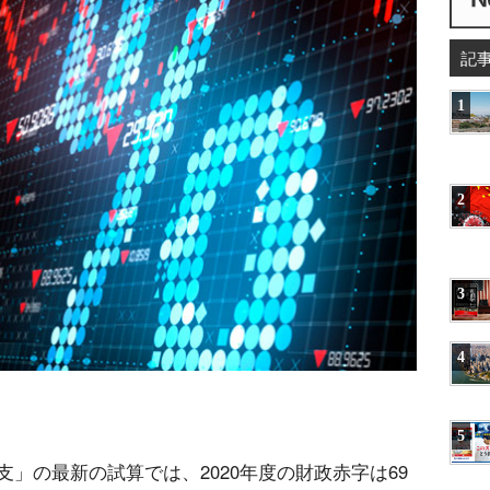
記
1
2
3
4
5
」の最新の試算では、2020年度の財政赤字は69