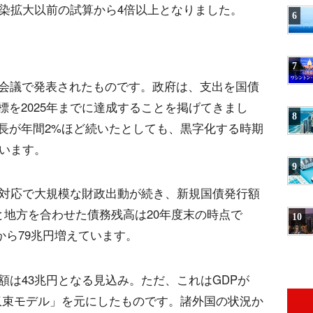
感染拡大以前の試算から4倍以上となりました。
6
7
問会議で発表されたものです。政府は、支出を国債
を2025年までに達成することを掲げてきまし
8
長が年間2%ほど続いたとしても、黒字化する時期
ています。
9
の対応で大規模な財政出動が続き、新規国債発行額
と地方を合わせた債務残高は20年度末の時点で
10
定から79兆円増えています。
額は43兆円となる見込み。ただ、これはGDPが
収束モデル」を元にしたものです。諸外国の状況か