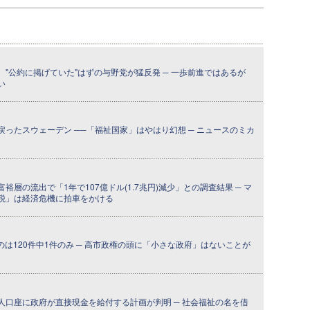
"公約に掲げていた"はずの与野党が猛反発 ─ 一歩前進ではあるが
い
ったスウェーデン ──「福祉国家」はやはり幻想 ─ ニュースのミカ
層の流出で「1年で107億ドル(1.7兆円)減少」との調査結果 ─ マ
税」は経済危機に拍車をかける
のは120件中1件のみ ─ 高市政権の頭に「小さな政府」はないことが
人口座に政府が直接現金を給付する計画が判明 ─ 社会福祉の名を借