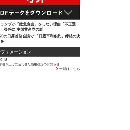
トランプが「敗北宣言」をしない理由「不正選
」疑惑に 中国共産党の影
20の日露首脳会談で 「日露平和条約」締結の決
断を
ンフォメーション
0.18
率引き上げに合わせた価格改定のお知らせ
一覧はこちら