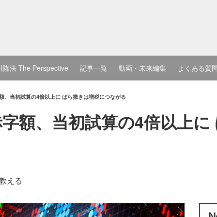
隆法 The Perspective
記事一覧
動画・未来編集
よくある質
字額、当初試算の4倍以上に ばら撒きは増税につながる
政赤字額、当初試算の4倍以上に
教える