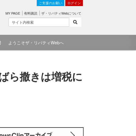
ご支援のお願い
ログイン
MY PAGE
有料購読
ザ・リバティWebについて
問
ようこそザ・リバティWebへ
 ばら撒きは増税に