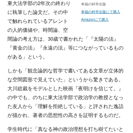
東大法学部の2年次の終わり
幸福の科学出版
に執筆した論文だ。その中
幸福の科学出版にて購入
Amazonにて購入
で触れられているアレント
の人的価値や、時間論、空
間論の考え方は、30歳で書かれた「『太陽の法』
『黄金の法』『永遠の法』等につながっているもの
がある」という。
しかも「観念論的な哲学で書いてある文章が立体的
な空間図形で見えていた」というから驚きである。
大川総裁をモデルとした映画『夜明けを信じて。』
の中でも、のちに東大法学部で政治学の教授となっ
た友人から「理解を拒絶している」と評された逸話
が描かれ、著者の思想性の高さを証明するものだ。
学生時代に「真なる神の政治理想を打ち樹てたいと