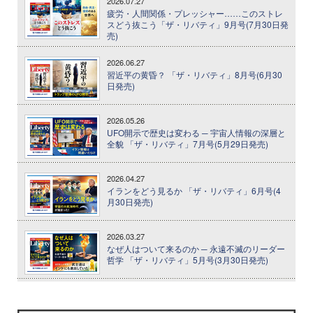
2026.07.27
疲労・人間関係・プレッシャー……このストレ
スどう抜こう「ザ・リバティ」9月号(7月30日発
売)
2026.06.27
習近平の黄昏？ 「ザ・リバティ」8月号(6月30
日発売)
2026.05.26
UFO開示で歴史は変わる ─ 宇宙人情報の深層と
全貌 「ザ・リバティ」7月号(5月29日発売)
2026.04.27
イランをどう見るか 「ザ・リバティ」6月号(4
月30日発売)
2026.03.27
なぜ人はついて来るのか ─ 永遠不滅のリーダー
哲学 「ザ・リバティ」5月号(3月30日発売)