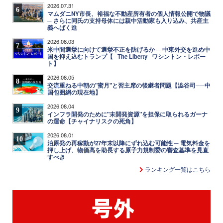
2026.07.31
6
マムダニNY市長、裕福な不動産所有者の個人情報公開で物議
─ さらに同氏の支持母体には親中活動家も入り込み、共産主
義へばく進
2026.08.03
7
米中間選挙に向けて選挙不正を防げるか ─ 中東外交を進め中
国を抑え込むトランプ【─The Liberty─ワシントン・レポー
ト】
2026.08.05
8
交流重ねる中朝の"蜜月"と習主席の後継者問題【澁谷司──中
国包囲網の現在地】
2026.08.04
9
インフラ開発のために"未開発資源"を担保に取られるガーナ
の運命【チャイナリスクの死角】
2026.08.01
10
泊原発の再稼動が27年末以降にずれ込む可能性 ─ 電気料金を
押し上げ、物価高を助長する原子力規制委の審査基準を見直
すべき
ランキング一覧はこちら