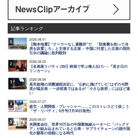
記事ランキング
2026.08.01
1
【熊本地震】"クーラーなし避難所"で、「防衛費を削って冷
房を設置しろ」と主張する左派 ─ 中国に忖度した左派の我田
引水の議論に批判殺到
2026.08.02
2
【名画座リバティ (29)】映画で学ぶ偉人伝(1)──『若き日の
リンカーン』
2026.08.06
3
高市政権の消費減税決定に、"公約に掲げていた"はずの与野
党が猛反発 ─ 一歩前進ではあるが「小さな政府」にはほど遠
い
2026.07.27
4
疲労・人間関係・プレッシャー……このストレスどう抜こう
「ザ・リバティ」9月号(7月30日発売)
2026.08.07
5
米調査会社、世界10万台の中国製無線ルーターに「バックド
ア」が組み込まれていると公表 ─ サプライチェーンの脱中国
化が顧客の信頼になる時代