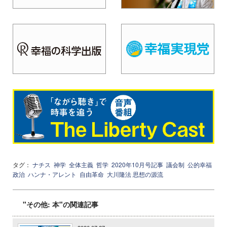
タグ：
ナチス
神学
全体主義
哲学
2020年10月号記事
議会制
公的幸福
政治
ハンナ・アレント
自由革命
大川隆法 思想の源流
"その他: 本"の関連記事