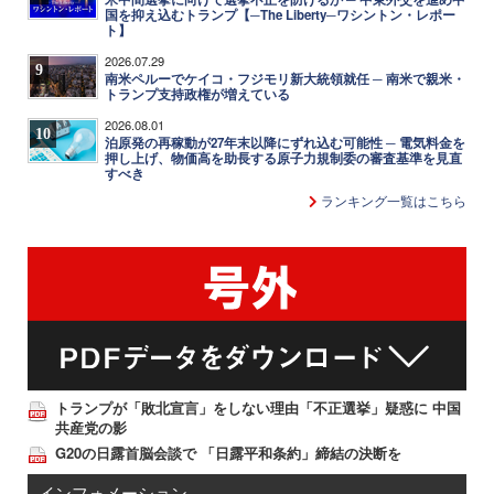
国を抑え込むトランプ【─The Liberty─ワシントン・レポー
ト】
2026.07.29
9
南米ペルーでケイコ・フジモリ新大統領就任 ─ 南米で親米・
トランプ支持政権が増えている
2026.08.01
10
泊原発の再稼動が27年末以降にずれ込む可能性 ─ 電気料金を
押し上げ、物価高を助長する原子力規制委の審査基準を見直
すべき
ランキング一覧はこちら
トランプが「敗北宣言」をしない理由「不正選挙」疑惑に 中国
共産党の影
G20の日露首脳会談で 「日露平和条約」締結の決断を
インフォメーション