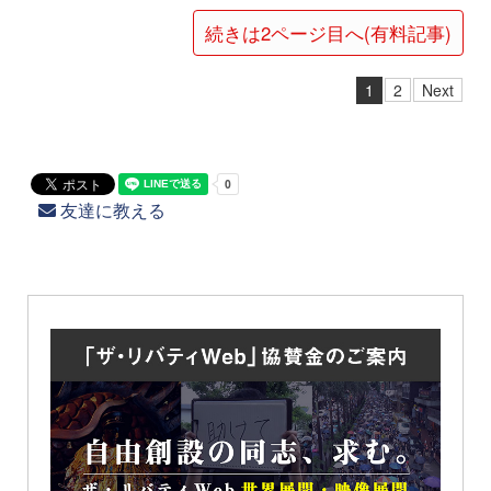
続きは2ページ目へ(有料記事)
1
2
Next
友達に教える