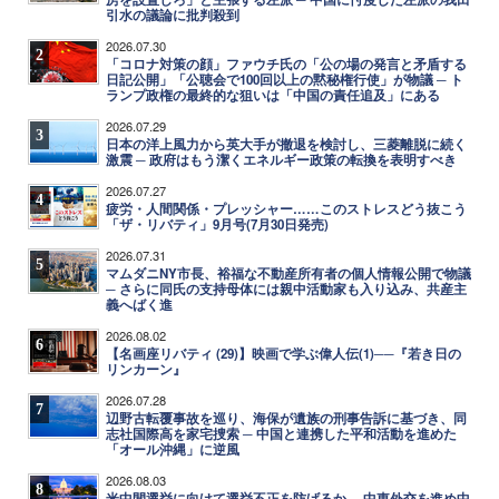
引水の議論に批判殺到
2026.07.30
2
「コロナ対策の顔」ファウチ氏の「公の場の発言と矛盾する
日記公開」「公聴会で100回以上の黙秘権行使」が物議 ─ ト
ランプ政権の最終的な狙いは「中国の責任追及」にある
2026.07.29
3
日本の洋上風力から英大手が撤退を検討し、三菱離脱に続く
激震 ─ 政府はもう潔くエネルギー政策の転換を表明すべき
2026.07.27
4
疲労・人間関係・プレッシャー……このストレスどう抜こう
「ザ・リバティ」9月号(7月30日発売)
2026.07.31
5
マムダニNY市長、裕福な不動産所有者の個人情報公開で物議
─ さらに同氏の支持母体には親中活動家も入り込み、共産主
義へばく進
2026.08.02
6
【名画座リバティ (29)】映画で学ぶ偉人伝(1)──『若き日の
リンカーン』
2026.07.28
7
辺野古転覆事故を巡り、海保が遺族の刑事告訴に基づき、同
志社国際高を家宅捜索 ─ 中国と連携した平和活動を進めた
「オール沖縄」に逆風
2026.08.03
8
米中間選挙に向けて選挙不正を防げるか ─ 中東外交を進め中