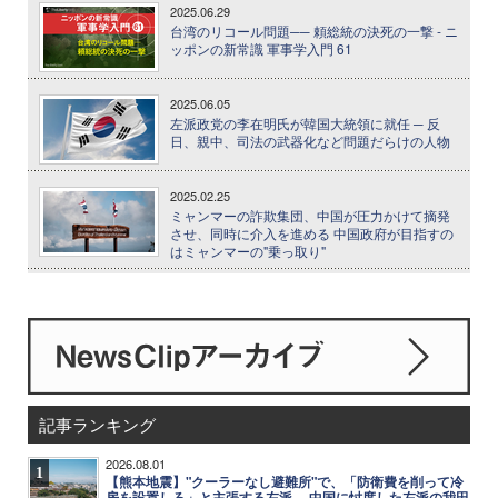
2025.06.29
台湾のリコール問題── 頼総統の決死の一撃 - ニ
ッポンの新常識 軍事学入門 61
2025.06.05
左派政党の李在明氏が韓国大統領に就任 ─ 反
日、親中、司法の武器化など問題だらけの人物
2025.02.25
ミャンマーの詐欺集団、中国が圧力かけて摘発
させ、同時に介入を進める 中国政府が目指すの
はミャンマーの"乗っ取り"
記事ランキング
2026.08.01
1
【熊本地震】"クーラーなし避難所"で、「防衛費を削って冷
房を設置しろ」と主張する左派 ─ 中国に忖度した左派の我田