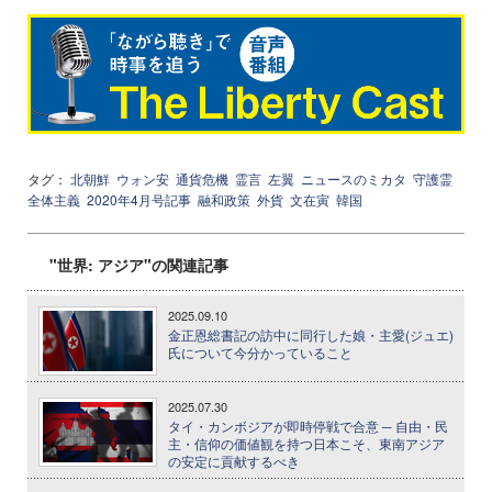
タグ：
北朝鮮
ウォン安
通貨危機
霊言
左翼
ニュースのミカタ
守護霊
全体主義
2020年4月号記事
融和政策
外貨
文在寅
韓国
"世界: アジア"の関連記事
2025.09.10
金正恩総書記の訪中に同行した娘・主愛(ジュエ)
氏について今分かっていること
2025.07.30
タイ・カンボジアが即時停戦で合意 ─ 自由・民
主・信仰の価値観を持つ日本こそ、東南アジア
の安定に貢献するべき