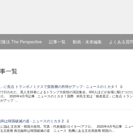
隆法 The Perspective
記事一覧
動画・未来編集
よくある質
記事一覧
」に焦点 トランポノミクスで貧困層の所得がアップ - ニュースのミカタ 1
州で行われた、黒人支持者によるトランプ大統領の演説集会。300人ほどが会場に駆けつけ
/アフロ。 2020年4月号記事 ニュースのミカタ 1 国際 米民主党は「格差是正」に焦点 トラ
アップ ...
和は韓国破滅の道 - ニュースのミカタ 2
見に臨む文在寅・韓国大統領。写真：代表撮影/ロイター/アフロ。 2020年4月号記事 ニュ
する文政権 南北融和は韓国破滅の道 ニュース 危機にある文在寅政権 韓国の...