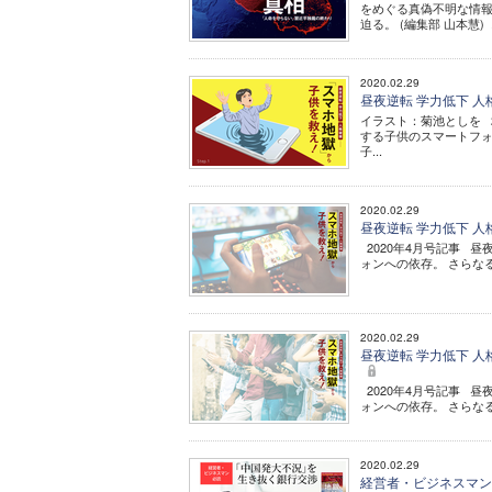
をめぐる真偽不明な情
迫る。 (編集部 山本慧) .
2020.02.29
昼夜逆転 学力低下 人
イラスト：菊池としを 2
する子供のスマートフォ
子...
2020.02.29
昼夜逆転 学力低下 人
2020年4月号記事 
ォンへの依存。 さらなる
2020.02.29
昼夜逆転 学力低下 人
2020年4月号記事 
ォンへの依存。 さらなる
2020.02.29
経営者・ビジネスマン