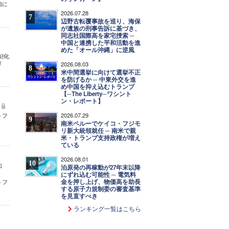
相に
2026.07.28
7
辺野古転覆事故を巡り、海保
が遺族の刑事告訴に基づき、
同志社国際高を家宅捜索 ─
中国と連携した平和活動を進
めた「オール沖縄」に逆風
刻化
華
2026.08.03
8
米中間選挙に向けて選挙不正
を防げるか ─ 中東外交を進
め中国を抑え込むトランプ
【─The Liberty─ワシント
ン・レポート】
2026.07.29
トフ
9
南米ペルーでケイコ・フジモ
リ新大統領就任 ─ 南米で親
米・トランプ支持政権が増え
ている
2026.08.01
10
出
泊原発の再稼動が27年末以降
にずれ込む可能性 ─ 電気料
金を押し上げ、物価高を助長
トフ
する原子力規制委の審査基準
を見直すべき
ランキング一覧はこちら