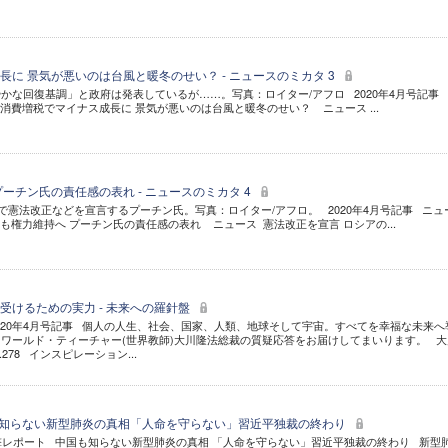
に 景気が悪いのは台風と暖冬のせい？ - ニュースのミカタ 3
かな回復基調」と政府は発表しているが……。写真：ロイター/アフロ 2020年4月号記事
 消費増税でマイナス成長に 景気が悪いのは台風と暖冬のせい？ ニュース ...
ーチン氏の責任感の表れ - ニュースのミカタ 4
説で憲法改正などを宣言するプーチン氏。写真：ロイター/アフロ。 2020年4月号記事 ニュ
後も権力維持へ プーチン氏の責任感の表れ ニュース 憲法改正を宣言 ロシアの...
受けるための実力 - 未来への羅針盤
020年4月号記事 個人の人生、社会、国家、人類、地球そして宇宙。すべてを幸福な未来へ
ワールド・ティーチャー(世界教師)大川隆法総裁の質疑応答をお届けしてまいります。 大
278 インスピレーション...
国も知らない新型肺炎の真相「人命を守らない」習近平独裁の終わり
衝撃レポート 中国も知らない新型肺炎の真相 「人命を守らない」習近平独裁の終わり 新型