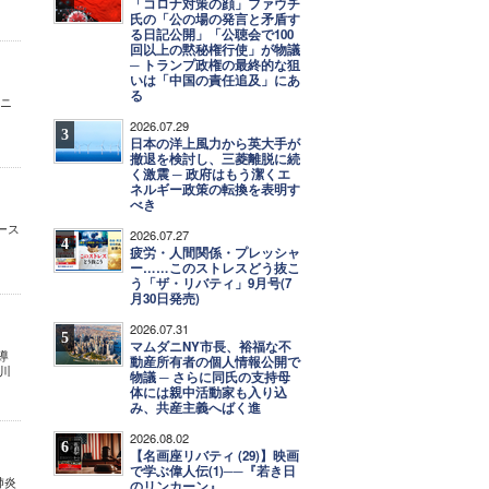
「コロナ対策の顔」ファウチ
氏の「公の場の発言と矛盾す
る日記公開」「公聴会で100
回以上の黙秘権行使」が物議
─ トランプ政権の最終的な狙
いは「中国の責任追及」にあ
る
 ニ
2026.07.29
3
日本の洋上風力から英大手が
撤退を検討し、三菱離脱に続
く激震 ─ 政府はもう潔くエ
ネルギー政策の転換を表明す
べき
ース
2026.07.27
4
疲労・人間関係・プレッシャ
ー……このストレスどう抜こ
う「ザ・リバティ」9月号(7
月30日発売)
2026.07.31
5
マムダニNY市長、裕福な不
導
動産所有者の個人情報公開で
川
物議 ─ さらに同氏の支持母
体には親中活動家も入り込
み、共産主義へばく進
2026.08.02
6
【名画座リバティ (29)】映画
で学ぶ偉人伝(1)──『若き日
肺炎
のリンカーン』