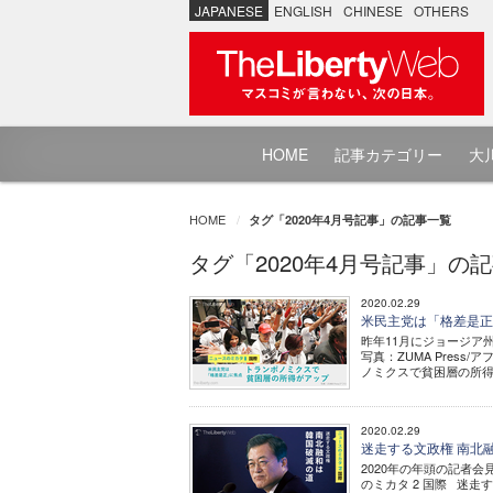
JAPANESE
ENGLISH
CHINESE
OTHERS
HOME
記事カテゴリー
大川
HOME
タグ「2020年4月号記事」の記事一覧
タグ「2020年4月号記事」の
2020.02.29
米民主党は「格差是正
昨年11月にジョージア
写真：ZUMA Press
ノミクスで貧困層の所得が
2020.02.29
迷走する文政権 南北融
2020年の年頭の記者会
のミカタ 2 国際 迷走