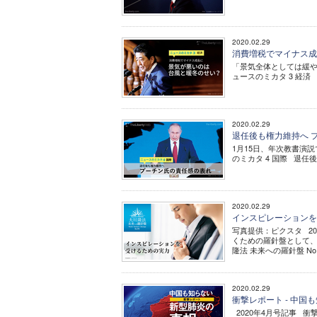
2020.02.29
消費増税でマイナス成長
「景気全体としては緩や
ュースのミカタ 3 経済
2020.02.29
退任後も権力維持へ プ
1月15日、年次教書演
のミカタ 4 国際 退任
2020.02.29
インスピレーションを
写真提供：ピクスタ 2
くための羅針盤として、
隆法 未来への羅針盤 No.
2020.02.29
衝撃レポート - 中
2020年4月号記事 