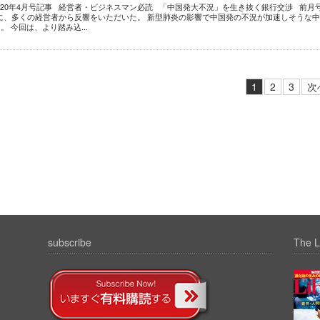
020年4月号記事 経営者・ビジネスマン必読 「中国発大不況」を生き抜く銀行交渉 前月
」に、多くの経営者から反響をいただいた。 新型肺炎の影響で中国発の不況が加速しそうな
 今回は、より踏み込...
1
2
3
次
subscribe
The L