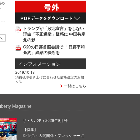
号の
中、
トランプが「敗北宣言」をしない
理由「不正選挙」疑惑に 中国共産
へ
党の影
G20の日露首脳会談で 「日露平和
条約」締結の決断を
インフォメーション
2019.10.18
消費税率引き上げに合わせた価格改定のお知
らせ
一覧はこちら
iberty Magazine
ザ・リバティ2026年9月号
【特集】
◎ 疲労・人間関係・プレッシャー こ