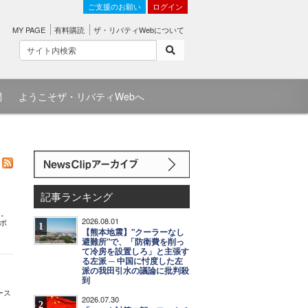
ご支援のお願い
ログイン
MY PAGE
有料購読
ザ・リバティWebについて
問
ようこそザ・リバティWebへ
記事ランキング
た。
2026.08.01
ンポ
1
【熊本地震】"クーラーなし
避難所"で、「防衛費を削っ
て冷房を設置しろ」と主張す
る左派 ─ 中国に忖度した左
派の我田引水の議論に批判殺
到
ース
2026.07.30
2