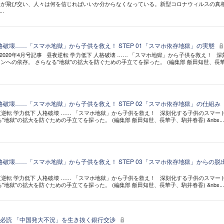
報が飛び交い、人々は何を信じればいいか分からなくなっている。新型コロナウィルスの真
..
格破壊……「スマホ地獄」から子供を救え！ STEP 01「スマホ依存地獄」の実態
020年4月号記事 昼夜逆転 学力低下 人格破壊 …… 「スマホ地獄」から子供を救え！ 深
ンへの依存。 さらなる"地獄"の拡大を防ぐための手立てを探った。 (編集部 飯田知世、長
格破壊……「スマホ地獄」から子供を救え！ STEP 02「スマホ依存地獄」の仕組み
昼夜逆転 学力低下 人格破壊 …… 「スマホ地獄」から子供を救え！ 深刻化する子供のスマー
"地獄"の拡大を防ぐための手立てを探った。 (編集部 飯田知世、長華子、駒井春香) &nbs...
格破壊……「スマホ地獄」から子供を救え！ STEP 03「スマホ依存地獄」からの脱
昼夜逆転 学力低下 人格破壊 …… 「スマホ地獄」から子供を救え！ 深刻化する子供のスマー
"地獄"の拡大を防ぐための手立てを探った。 (編集部 飯田知世、長華子、駒井春香) &nbs...
必読 「中国発大不況」を生き抜く銀行交渉