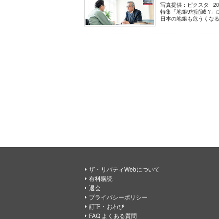
写真提供：ピクスタ 2
特集「地銀9割消滅!?
日本の地銀も危うくなる。
ザ・リバティWebについて
有料購読
退会
プライバシーポリシー
訂正・おわび
FAQ よくある質問