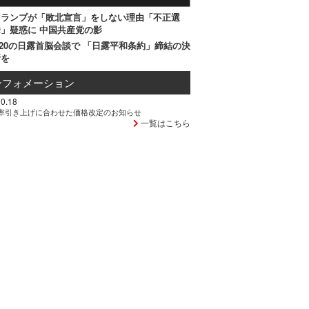
トランプが「敗北宣言」をしない理由「不正選
」疑惑に 中国共産党の影
20の日露首脳会談で 「日露平和条約」締結の決
断を
ンフォメーション
0.18
率引き上げに合わせた価格改定のお知らせ
一覧はこちら