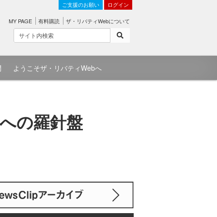
ご支援のお願い
ログイン
MY PAGE
有料購読
ザ・リバティWebについて
問
ようこそザ・リバティWebへ
来への羅針盤