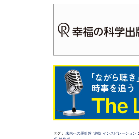
タグ：
未来への羅針盤
波動
インスピレーション
張
恍惚感