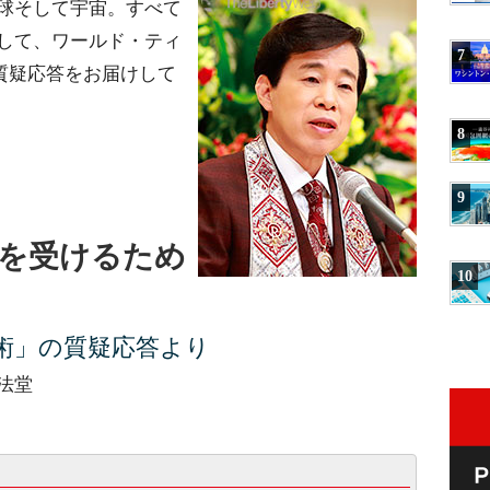
球そして宇宙。すべて
して、ワールド・ティ
7
質疑応答をお届けして
8
9
を受けるため
10
術」の質疑応答より
説法堂