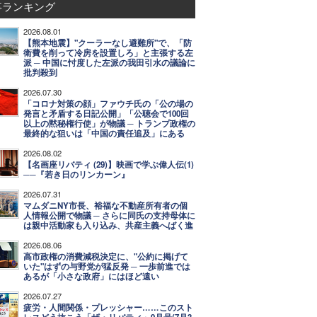
事ランキング
2026.08.01
【熊本地震】"クーラーなし避難所"で、「防
衛費を削って冷房を設置しろ」と主張する左
派 ─ 中国に忖度した左派の我田引水の議論に
批判殺到
2026.07.30
「コロナ対策の顔」ファウチ氏の「公の場の
発言と矛盾する日記公開」「公聴会で100回
以上の黙秘権行使」が物議 ─ トランプ政権の
最終的な狙いは「中国の責任追及」にある
2026.08.02
【名画座リバティ (29)】映画で学ぶ偉人伝(1)
──『若き日のリンカーン』
2026.07.31
マムダニNY市長、裕福な不動産所有者の個
人情報公開で物議 ─ さらに同氏の支持母体に
は親中活動家も入り込み、共産主義へばく進
2026.08.06
高市政権の消費減税決定に、"公約に掲げて
いた"はずの与野党が猛反発 ─ 一歩前進では
あるが「小さな政府」にはほど遠い
2026.07.27
疲労・人間関係・プレッシャー……このスト