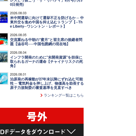
レスどう抜こう「ザ・リバティ」9月号(7月3
0日発売)
2026.08.03
米中間選挙に向けて選挙不正を防げるか ─ 中
東外交を進め中国を抑え込むトランプ【─Th
e Liberty─ワシントン・レポート】
2026.08.05
交流重ねる中朝の"蜜月"と習主席の後継者問
題【澁谷司──中国包囲網の現在地】
2026.08.04
インフラ開発のために"未開発資源"を担保に
取られるガーナの運命【チャイナリスクの死
角】
2026.08.01
泊原発の再稼動が27年末以降にずれ込む可能
性 ─ 電気料金を押し上げ、物価高を助長する
原子力規制委の審査基準を見直すべき
ランキング一覧はこちら