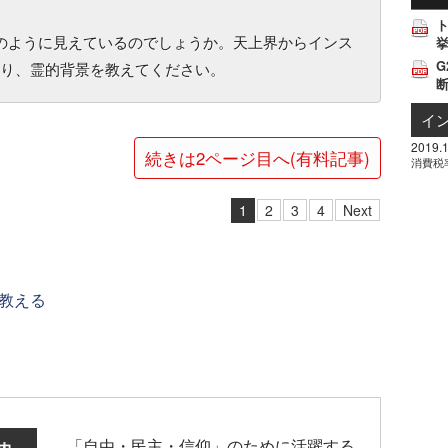
どのように見えているのでしょうか。天上界からインス
挙
G
り、霊的背景を教えてください。
イ
2019.1
続きは2ページ目へ(有料記事)
消費税
1
2
3
4
Next
教える
「自由・民主・信仰」のために活躍する