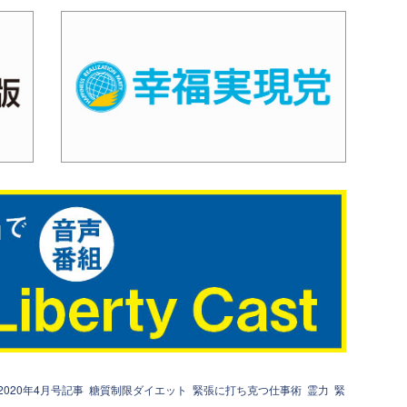
2020年4月号記事
糖質制限ダイエット
緊張に打ち克つ仕事術
霊力
緊