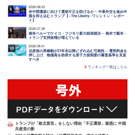
2026.08.03
8
米中間選挙に向けて選挙不正を防げるか ─ 中東外交を進め中
国を抑え込むトランプ【─The Liberty─ワシントン・レポー
ト】
2026.07.29
9
南米ペルーでケイコ・フジモリ新大統領就任 ─ 南米で親米・
トランプ支持政権が増えている
2026.08.01
10
泊原発の再稼動が27年末以降にずれ込む可能性 ─ 電気料金を
押し上げ、物価高を助長する原子力規制委の審査基準を見直
すべき
ランキング一覧はこちら
トランプが「敗北宣言」をしない理由「不正選挙」疑惑に 中国
共産党の影