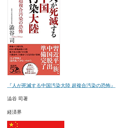
『人が死滅する中国汚染大陸 超複合汚染の恐怖』
澁谷 司著
経済界