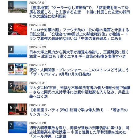
2026.08.01
1
【熊本地震】"クーラーなし避難所"で、「防衛費を削って冷
房を設置しろ」と主張する左派 ─ 中国に忖度した左派の我田
引水の議論に批判殺到
2026.07.30
2
「コロナ対策の顔」ファウチ氏の「公の場の発言と矛盾する
日記公開」「公聴会で100回以上の黙秘権行使」が物議 ─ ト
ランプ政権の最終的な狙いは「中国の責任追及」にある
2026.07.29
3
日本の洋上風力から英大手が撤退を検討し、三菱離脱に続く
激震 ─ 政府はもう潔くエネルギー政策の転換を表明すべき
2026.07.27
4
疲労・人間関係・プレッシャー……このストレスどう抜こう
「ザ・リバティ」9月号(7月30日発売)
2026.07.31
5
マムダニNY市長、裕福な不動産所有者の個人情報公開で物議
─ さらに同氏の支持母体には親中活動家も入り込み、共産主
義へばく進
2026.08.02
6
【名画座リバティ (29)】映画で学ぶ偉人伝(1)──『若き日の
リンカーン』
2026.07.28
7
辺野古転覆事故を巡り、海保が遺族の刑事告訴に基づき、同
志社国際高を家宅捜索 ─ 中国と連携した平和活動を進めた
「オール沖縄」に逆風