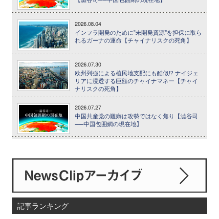
2026.08.04
インフラ開発のために"未開発資源"を担保に取ら
れるガーナの運命【チャイナリスクの死角】
2026.07.30
欧州列強による植民地支配にも酷似!? ナイジェ
リアに浸透する巨額のチャイナマネー【チャイ
ナリスクの死角】
2026.07.27
中国共産党の難癖は攻勢ではなく焦り【澁谷司
──中国包囲網の現在地】
記事ランキング