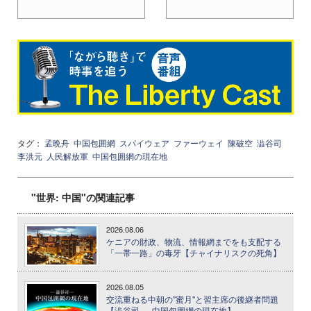
タグ：
孟晩舟
中国包囲網
スパイウェア
ファーウェイ
陳破空
澁谷司
李洪元
人民解放軍
中国包囲網の現在地
"世界: 中国"の関連記事
2026.08.06
ケニアの財政、物流、情報網までをも支配する
「一帯一路」の毒牙【チャイナリスクの死角】
2026.08.05
交流重ねる中朝の"蜜月"と習主席の後継者問題
【澁谷司──中国包囲網の現在地】