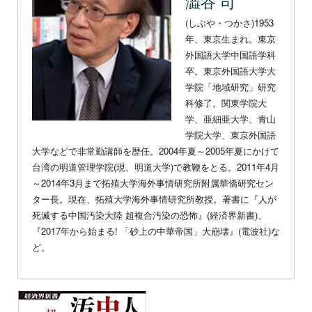
澁谷 司
(しぶや・つかさ)1953
年、東京生まれ。東京
外国語大学中国語学科
卒。東京外国語大学大
学院「地域研究」研究
科修了。関東学院大
学、亜細亜大学、青山
学院大学、東京外国語
大学などで非常勤講師を歴任。2004年夏～2005年夏にかけて
台湾の明道管理学院(現、明道大学)で教鞭をとる。2011年4月
～2014年3月まで拓殖大学海外事情研究所附属華僑研究セン
ター長。現在、拓殖大学海外事情研究所教授。著書に『人が
死滅する中国汚染大陸 超複合汚染の恐怖』(経済界新書)、
『2017年から始まる! 「砂上の中華帝国」大崩壊』(電波社)な
ど。