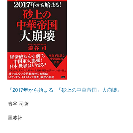
『2017年から始まる! 「砂上の中華帝国」大崩壊』
澁谷 司著
電波社