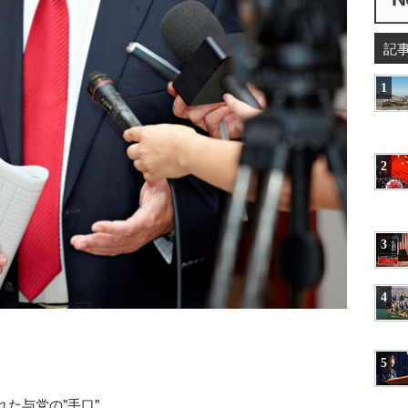
記
1
2
3
4
5
た与党の"手口"