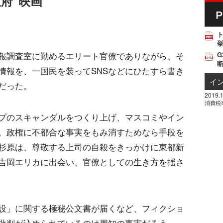
府"映画
挙
報調査室に勤めるエリート官僚でありながら、そ
G
情報を、一国民を装ってSNSなどにひたすら書き
イ
だった。
2019.1
消費税
プのスキャンダルをつくり上げ、マスコミやイン
。政権に不都合な事実をもみ消すためなら手段を
杉原は、尊敬する上司の自殺をきっかけに東都新
吉岡エリカに出会い、官僚としての生き方を揺さ
設」に関する極秘公文書が届くなど、フィクショ