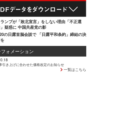
トランプが「敗北宣言」をしない理由「不正選
」疑惑に 中国共産党の影
20の日露首脳会談で 「日露平和条約」締結の決
断を
ンフォメーション
0.18
率引き上げに合わせた価格改定のお知らせ
一覧はこちら