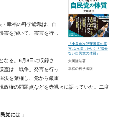
法・幸福の科学総裁は、自
護霊を招いて、霊言を行っ
『小泉進次郎守護霊の霊
言 ぶっ壊したいけど壊せ
ない自民党の体質』
となる。6月8日に収録さ
大川隆法著
護霊は「戦争」発言を行っ
幸福の科学出版
採決を棄権し、党から厳重
現政権の問題点などを赤裸々に語っていた。二度
自民党には
」