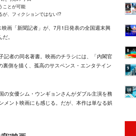
うことが可能
6
が、フィクションではない!?
ス映画「新聞記者」が、7月1日発表の全国週末興
7
んだ。
8
子記者の同名著書。映画のチラシには、「内閣官
アの裏側を描く、孤高のサスペンス・エンタテイン
9
10
国の女優シム・ウンギョンさんがダブル主演を務
ンメント映画にも感じる。だが、本作は単なる娯