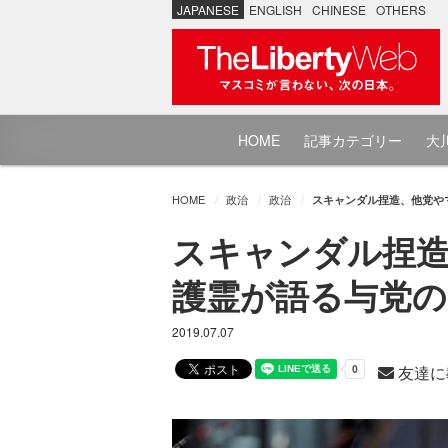
JAPANESE
ENGLISH
CHINESE
OTHERS
HOME
記事カテゴリー
大川
HOME
政治
政治
スキャンダル捏造、他党や
スキャンダル捏造
護霊が語る与党の
2019.07.07
友達に