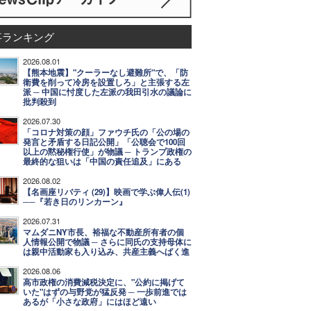
事ランキング
2026.08.01
【熊本地震】"クーラーなし避難所"で、「防
衛費を削って冷房を設置しろ」と主張する左
派 ─ 中国に忖度した左派の我田引水の議論に
批判殺到
2026.07.30
「コロナ対策の顔」ファウチ氏の「公の場の
発言と矛盾する日記公開」「公聴会で100回
以上の黙秘権行使」が物議 ─ トランプ政権の
最終的な狙いは「中国の責任追及」にある
2026.08.02
【名画座リバティ (29)】映画で学ぶ偉人伝(1)
──『若き日のリンカーン』
2026.07.31
マムダニNY市長、裕福な不動産所有者の個
人情報公開で物議 ─ さらに同氏の支持母体に
は親中活動家も入り込み、共産主義へばく進
2026.08.06
高市政権の消費減税決定に、"公約に掲げて
いた"はずの与野党が猛反発 ─ 一歩前進では
あるが「小さな政府」にはほど遠い