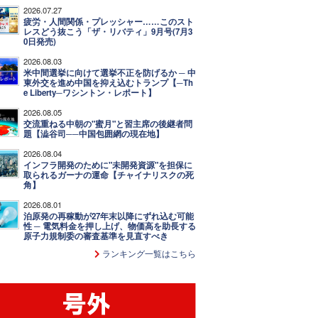
2026.07.27
疲労・人間関係・プレッシャー……このスト
レスどう抜こう「ザ・リバティ」9月号(7月3
0日発売)
2026.08.03
米中間選挙に向けて選挙不正を防げるか ─ 中
東外交を進め中国を抑え込むトランプ【─Th
e Liberty─ワシントン・レポート】
2026.08.05
交流重ねる中朝の"蜜月"と習主席の後継者問
題【澁谷司──中国包囲網の現在地】
2026.08.04
インフラ開発のために"未開発資源"を担保に
取られるガーナの運命【チャイナリスクの死
角】
2026.08.01
泊原発の再稼動が27年末以降にずれ込む可能
性 ─ 電気料金を押し上げ、物価高を助長する
原子力規制委の審査基準を見直すべき
ランキング一覧はこちら