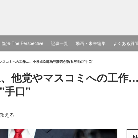
隆法 The Perspective
記事一覧
動画・未来編集
よくある質
マスコミへの工作……小泉進次郎氏守護霊が語る与党の"手口"
、他党やマスコミへの工作…
"手口"
教える