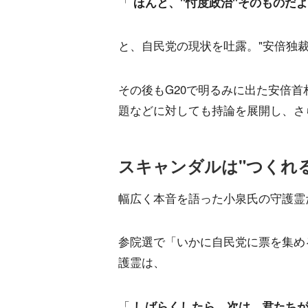
「
ほんと、"忖度政治"そのものだよ
と、自民党の現状を吐露。"安倍独
その後もG20で明るみに出た安倍首
題などに対しても持論を展開し、さ
スキャンダルは"つくれる
幅広く本音を語った小泉氏の守護霊
参院選で「いかに自民党に票を集め
護霊は、
「
しばらくしたら、次は、君たちが