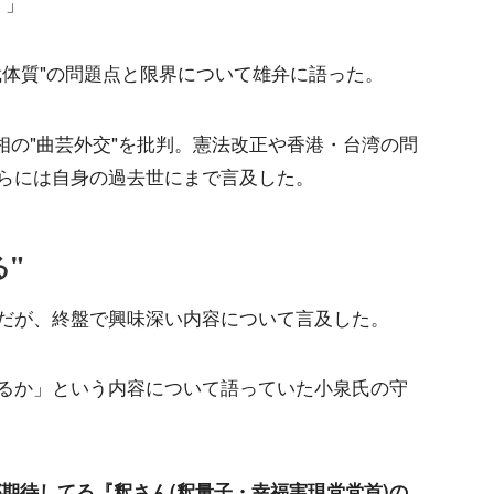
」
裁体質"の問題点と限界について雄弁に語った。
相の"曲芸外交"を批判。憲法改正や香港・台湾の問
らには自身の過去世にまで言及した。
"
だが、終盤で興味深い内容について言及した。
るか」という内容について語っていた小泉氏の守
期待してる『釈さん(釈量子・幸福実現党党首)の