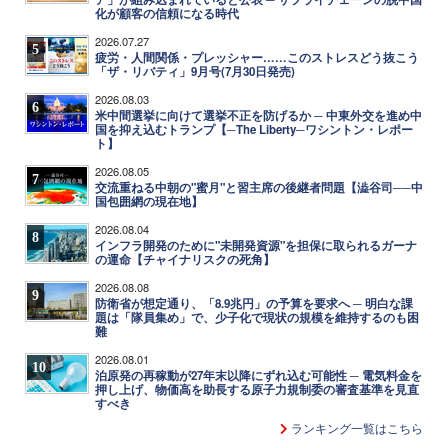
化が顧客の信頼になる時代
2026.07.27
5
疲労・人間関係・プレッシャー……このストレスどう抜こう
「ザ・リバティ」9月号(7月30日発売)
2026.08.03
6
米中間選挙に向けて選挙不正を防げるか ─ 中東外交を進め中
国を抑え込むトランプ【─The Liberty─ワシントン・レポー
ト】
2026.08.05
7
交流重ねる中朝の"蜜月"と習主席の後継者問題【澁谷司──中
国包囲網の現在地】
2026.08.04
8
インフラ開発のために"未開発資源"を担保に取られるガーナ
の運命【チャイナリスクの死角】
2026.08.08
9
防衛省が想定通り、「8.9兆円」の予算を要求へ ─ 明白な課
題は「隊員集め」で、少子化で現状の規模を維持するのも困
難
2026.08.01
10
泊原発の再稼動が27年末以降にずれ込む可能性 ─ 電気料金を
押し上げ、物価高を助長する原子力規制委の審査基準を見直
すべき
ランキング一覧はこちら