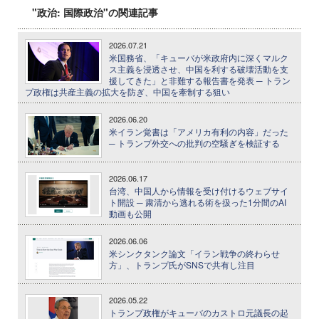
"政治: 国際政治"の関連記事
2026.07.21
米国務省、「キューバが米政府内に深くマルク
ス主義を浸透させ、中国を利する破壊活動を支
援してきた」と非難する報告書を発表 ─ トラン
プ政権は共産主義の拡大を防ぎ、中国を牽制する狙い
2026.06.20
米イラン覚書は「アメリカ有利の内容」だった
─ トランプ外交への批判の空騒ぎを検証する
2026.06.17
台湾、中国人から情報を受け付けるウェブサイ
ト開設 ─ 粛清から逃れる術を扱った1分間のAI
動画も公開
2026.06.06
米シンクタンク論文「イラン戦争の終わらせ
方」、トランプ氏がSNSで共有し注目
2026.05.22
トランプ政権がキューバのカストロ元議長の起