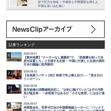
訴で圧力を強化 ─ 中南米と中間選挙を押さえ、
中国を追い込む狙い
記事ランキング
2026.08.01
1
【熊本地震】"クーラーなし避難所"で、「防衛費を削って冷
房を設置しろ」と主張する左派 ─ 中国に忖度した左派の我田
引水の議論に批判殺到
2026.08.02
2
【名画座リバティ (29)】映画で学ぶ偉人伝(1)──『若き日の
リンカーン』
2026.08.06
3
高市政権の消費減税決定に、"公約に掲げていた"はずの与野
党が猛反発 ─ 一歩前進ではあるが「小さな政府」にはほど遠
い
2026.08.07
4
米調査会社、世界10万台の中国製無線ルーターに「バックド
ア」が組み込まれていると公表 ─ サプライチェーンの脱中国