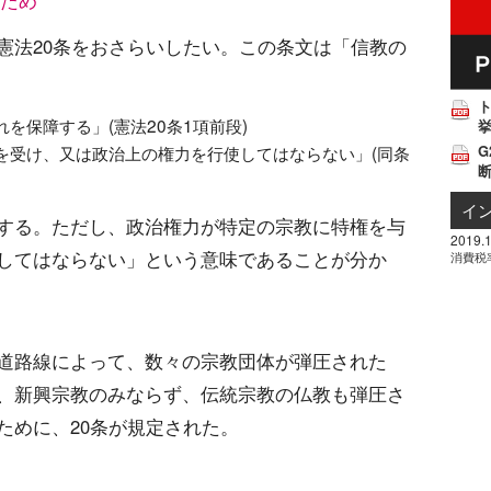
るため
憲法20条をおさらいしたい。この条文は「信教の
を保障する」(憲法20条1項前段)
挙
G
を受け、又は政治上の権力を行使してはならない」(同条
イ
する。ただし、政治権力が特定の宗教に特権を与
2019.1
してはならない」という意味であることが分か
消費税
道路線によって、数々の宗教団体が弾圧された
、新興宗教のみならず、伝統宗教の仏教も弾圧さ
ために、20条が規定された。