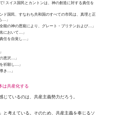
て! スイス国民とカントンは、神の創造に対する責任を
ランド国民、すなわち共和国のすべての市民は、真理と正
も…」
も全能の神の恩寵により、グレート・ブリテンおよび…」
の名において…」
る責任を自覚し…」
」
神の恵沢…」
助を祈願し…」
な導き…」
本は共産化する
感じているのは、共産主義勢力だろう。
」と考えている。そのため、共産主義を奉じるソ