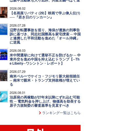
は親中活動家も入り込み、共産主義へばく進
2026.08.02
【名画座リバティ (29)】映画で学ぶ偉人伝(1)
──『若き日のリンカーン』
2026.07.28
辺野古転覆事故を巡り、海保が遺族の刑事告
訴に基づき、同志社国際高を家宅捜索 ─ 中国
と連携した平和活動を進めた「オール沖縄」
に逆風
2026.08.03
米中間選挙に向けて選挙不正を防げるか ─ 中
東外交を進め中国を抑え込むトランプ【─Th
e Liberty─ワシントン・レポート】
2026.07.29
南米ペルーでケイコ・フジモリ新大統領就任
─ 南米で親米・トランプ支持政権が増えてい
る
2026.08.01
泊原発の再稼動が27年末以降にずれ込む可能
性 ─ 電気料金を押し上げ、物価高を助長する
原子力規制委の審査基準を見直すべき
ランキング一覧はこちら