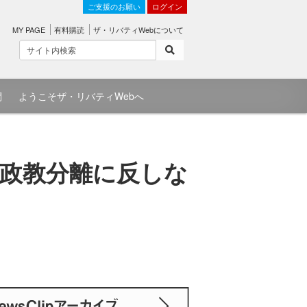
ご支援のお願い
ログイン
MY PAGE
有料購読
ザ・リバティWebについて
問
ようこそザ・リバティWebへ
政教分離に反しな