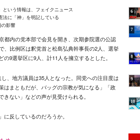
」という情報は、フェイクニュース
6
憲法に「神」を明記している
)の影響
7
東京都内の党本部で会見を開き、次期参院選の公認
点で、比例区は釈党首と松島弘典幹事長の2人、選挙
8
の9選挙区に9人、計11人を擁立するとした。
進し、地方議員は35人となった。同党への注目度は
9
策はまともだが、バッグの宗教が気になる」「政
できない」などの声が見受けられる。
10
」に反しているのだろうか。