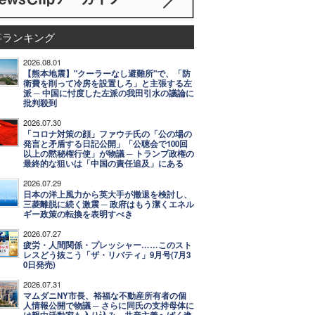
事ランキング
2026.08.01
【熊本地震】"クーラーなし避難所"で、「防
衛費を削って冷房を設置しろ」と主張する左
派 ─ 中国に忖度した左派の我田引水の議論に
批判殺到
2026.07.30
「コロナ対策の顔」ファウチ氏の「公の場の
発言と矛盾する日記公開」「公聴会で100回
以上の黙秘権行使」が物議 ─ トランプ政権の
最終的な狙いは「中国の責任追及」にある
2026.07.29
日本の洋上風力から英大手が撤退を検討し、
三菱離脱に続く激震 ─ 政府はもう潔くエネル
ギー政策の転換を表明すべき
2026.07.27
疲労・人間関係・プレッシャー……このスト
レスどう抜こう「ザ・リバティ」9月号(7月3
0日発売)
2026.07.31
マムダニNY市長、裕福な不動産所有者の個
人情報公開で物議 ─ さらに同氏の支持母体に