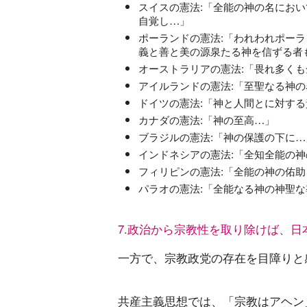
スイスの憲法:「全能の神の名におい
自覚し…」
ポーランドの憲法:「われわれポー
義と善と美の源泉たる神を信ずる者
オーストラリアの憲法:「畏れ多く
アイルランドの憲法:「至聖なる神
ドイツの憲法:「神と人間とに対す
カナダの憲法:「神の至高…」
ブラジルの憲法:「神の保護の下に…
インドネシアの憲法:「全知全能の
フィリピンの憲法:「全能の神の佑
パラオの憲法:「全能なる神の神聖
7.政治から宗教性を取り除けば、日
一方で、宗教政党の存在を目障りと
共産主義思想では、「宗教はアヘン