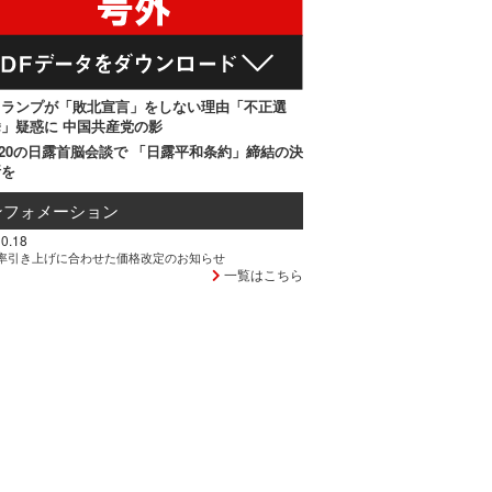
トランプが「敗北宣言」をしない理由「不正選
」疑惑に 中国共産党の影
20の日露首脳会談で 「日露平和条約」締結の決
断を
ンフォメーション
0.18
率引き上げに合わせた価格改定のお知らせ
一覧はこちら