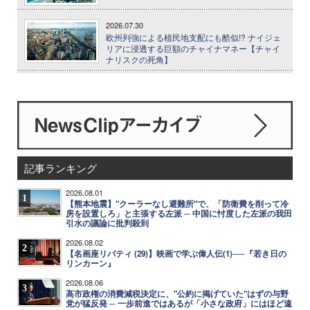
2026.07.30
欧州列強による植民地支配にも酷似!? ナイジェ
リアに浸透する巨額のチャイナマネー【チャイ
ナリスクの死角】
記事ランキング
2026.08.01
1
【熊本地震】"クーラーなし避難所"で、「防衛費を削って冷
房を設置しろ」と主張する左派 ─ 中国に忖度した左派の我田
引水の議論に批判殺到
2026.08.02
2
【名画座リバティ (29)】映画で学ぶ偉人伝(1)──『若き日の
リンカーン』
2026.08.06
3
高市政権の消費減税決定に、"公約に掲げていた"はずの与野
党が猛反発 ─ 一歩前進ではあるが「小さな政府」にはほど遠