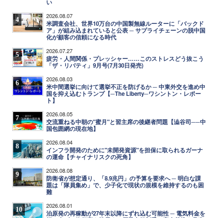
い
2026.08.07
4
米調査会社、世界10万台の中国製無線ルーターに「バックド
ア」が組み込まれていると公表 ─ サプライチェーンの脱中国
化が顧客の信頼になる時代
2026.07.27
5
疲労・人間関係・プレッシャー……このストレスどう抜こう
「ザ・リバティ」9月号(7月30日発売)
2026.08.03
6
米中間選挙に向けて選挙不正を防げるか ─ 中東外交を進め中
国を抑え込むトランプ【─The Liberty─ワシントン・レポー
ト】
2026.08.05
7
交流重ねる中朝の"蜜月"と習主席の後継者問題【澁谷司──中
国包囲網の現在地】
2026.08.04
8
インフラ開発のために"未開発資源"を担保に取られるガーナ
の運命【チャイナリスクの死角】
2026.08.08
9
防衛省が想定通り、「8.9兆円」の予算を要求へ ─ 明白な課
題は「隊員集め」で、少子化で現状の規模を維持するのも困
難
2026.08.01
10
泊原発の再稼動が27年末以降にずれ込む可能性 ─ 電気料金を