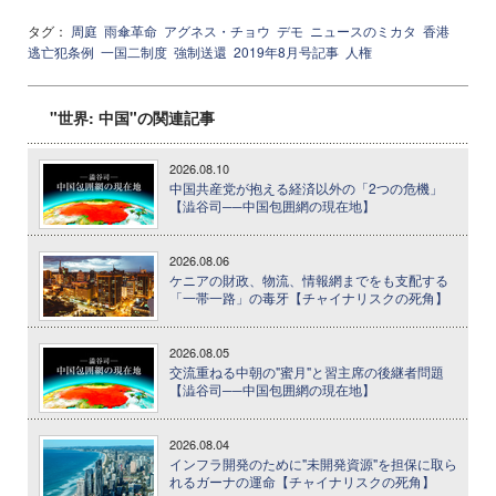
タグ：
周庭
雨傘革命
アグネス・チョウ
デモ
ニュースのミカタ
香港
逃亡犯条例
一国二制度
強制送還
2019年8月号記事
人権
"世界: 中国"の関連記事
2026.08.10
中国共産党が抱える経済以外の「2つの危機」
【澁谷司──中国包囲網の現在地】
2026.08.06
ケニアの財政、物流、情報網までをも支配する
「一帯一路」の毒牙【チャイナリスクの死角】
2026.08.05
交流重ねる中朝の"蜜月"と習主席の後継者問題
【澁谷司──中国包囲網の現在地】
2026.08.04
インフラ開発のために"未開発資源"を担保に取ら
れるガーナの運命【チャイナリスクの死角】