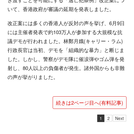
き渡すことを可能にする「逃亡犯条例」改正案につ
いて、香港政府が審議の延期を発表しました。
改正案には多くの香港人が反対の声を挙げ、6月9日
には主催者発表で約103万人が参加する大規模な抗
議デモが行われました。林鄭月娥(キャリー・ラム)
行政長官は当初、デモを「組織的な暴力」と断じま
した。しかし、警察がデモ隊に催涙弾やゴム弾を発
射し、80人以上の負傷者が発生。諸外国からも非難
の声が挙がりました。
続きは2ページ目へ(有料記事)
1
2
Next