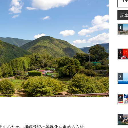
記
1
2
3
4
5
消するため、相続登記の義務化を進める方針