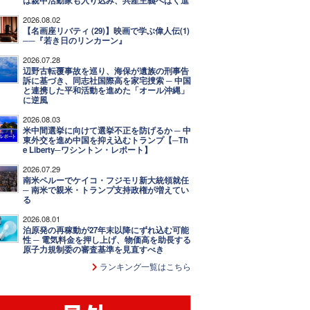
は親中活動家も入り込み、共産主義へばく進
2026.08.02
【名画座リバティ (29)】映画で学ぶ偉人伝(1)
──『若き日のリンカーン』
2026.07.28
辺野古転覆事故を巡り、海保が遺族の刑事告
訴に基づき、同志社国際高を家宅捜索 ─ 中国
と連携した平和活動を進めた「オール沖縄」
に逆風
2026.08.03
米中間選挙に向けて選挙不正を防げるか ─ 中
東外交を進め中国を抑え込むトランプ【─Th
e Liberty─ワシントン・レポート】
2026.07.29
南米ペルーでケイコ・フジモリ新大統領就任
─ 南米で親米・トランプ支持政権が増えてい
る
2026.08.01
泊原発の再稼動が27年末以降にずれ込む可能
性 ─ 電気料金を押し上げ、物価高を助長する
原子力規制委の審査基準を見直すべき
ランキング一覧はこちら