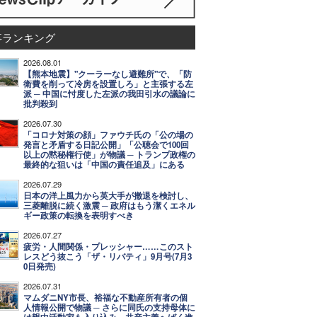
事ランキング
2026.08.01
【熊本地震】"クーラーなし避難所"で、「防
衛費を削って冷房を設置しろ」と主張する左
派 ─ 中国に忖度した左派の我田引水の議論に
批判殺到
2026.07.30
「コロナ対策の顔」ファウチ氏の「公の場の
発言と矛盾する日記公開」「公聴会で100回
以上の黙秘権行使」が物議 ─ トランプ政権の
最終的な狙いは「中国の責任追及」にある
2026.07.29
日本の洋上風力から英大手が撤退を検討し、
三菱離脱に続く激震 ─ 政府はもう潔くエネル
ギー政策の転換を表明すべき
2026.07.27
疲労・人間関係・プレッシャー……このスト
レスどう抜こう「ザ・リバティ」9月号(7月3
0日発売)
2026.07.31
マムダニNY市長、裕福な不動産所有者の個
人情報公開で物議 ─ さらに同氏の支持母体に