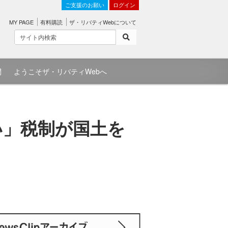
ご支援のお願い
ログイン
MY PAGE
有料購読
ザ・リバティWebについて
問
ようこそザ・リバティWebへ
い」税制が国土を