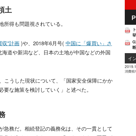
領土
地所得も問題視されている。
挙
G
買収"計画
)や、2018年6月号(
中国に「爆買い」さ
北海道や新潟など、日本の土地が中国などの外国
イ
2019.1
消費税
で、こうした現状について、「国家安全保障にかか
必要な施策を検討していく」と述べた。
務
が急務だ。相続登記の義務化は、その一貫として