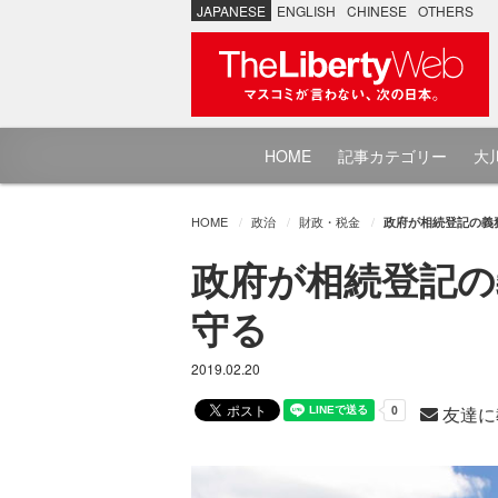
JAPANESE
ENGLISH
CHINESE
OTHERS
HOME
記事カテゴリー
大川
HOME
政治
財政・税金
政府が相続登記の義
政府が相続登記の
守る
2019.02.20
友達に