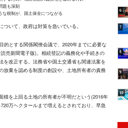
問題も深刻
6
うな税制が、国土保全につながる
について、政府は対策を急いでいる。
7
目的とする関係閣僚会議で、2020年までに必要な
8
付読売新聞電子版)。相続登記の義務化や手続きの
法を改正する。法務省や国土交通省も関連法案を
の放棄を認める制度の創設や、土地所有者の責務
9
10
積を上回る土地の所有者が不明だという(2016年
る720万ヘクタールまで増えるとされており、早急