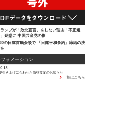
トランプが「敗北宣言」をしない理由「不正選
」疑惑に 中国共産党の影
20の日露首脳会談で 「日露平和条約」締結の決
断を
ンフォメーション
0.18
率引き上げに合わせた価格改定のお知らせ
一覧はこちら