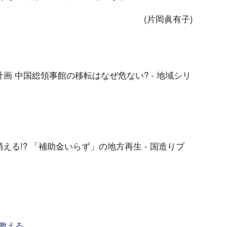
(片岡眞有子)
"計画 中国総領事館の移転はなぜ危ない? - 地域シリ
が消える!? 「補助金いらず」の地方再生 - 国造りプ
教える