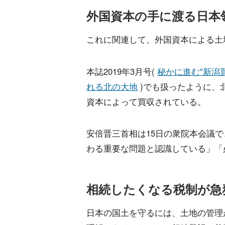
外国資本の手に渡る日本
これに関連して、外国資本による土
本誌2019年3月号(
秘かに進む"新潟
れる北の大地
)でも扱ったように、
資本によって買収されている。
安倍晋三首相は15日の衆院本会議
わる重要な問題と認識している」「
相続したくなる税制が急
日本の国土を守るには、土地の管理