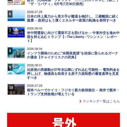
「ザ・リバティ」9月号(7月30日発売)
2026.07.29
6
日本の洋上風力から英大手が撤退を検討し、三菱離脱に続く
激震 ─ 政府はもう潔くエネルギー政策の転換を表明すべき
2026.08.03
7
米中間選挙に向けて選挙不正を防げるか ─ 中東外交を進め中
国を抑え込むトランプ【─The Liberty─ワシントン・レポー
ト】
2026.08.04
8
インフラ開発のために"未開発資源"を担保に取られるガーナ
の運命【チャイナリスクの死角】
2026.08.01
9
泊原発の再稼動が27年末以降にずれ込む可能性 ─ 電気料金を
押し上げ、物価高を助長する原子力規制委の審査基準を見直
すべき
2026.07.29
10
南米ペルーでケイコ・フジモリ新大統領就任 ─ 南米で親米・
トランプ支持政権が増えている
ランキング一覧はこちら