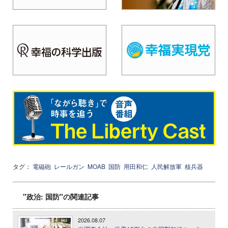
タグ：
電磁砲
レールガン
MOAB
国防
用田和仁
人民解放軍
核兵器
"政治: 国防"の関連記事
2026.08.07