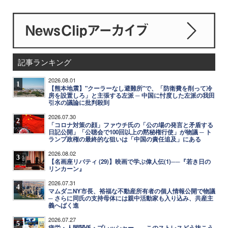
記事ランキング
2026.08.01
1
【熊本地震】"クーラーなし避難所"で、「防衛費を削って冷
房を設置しろ」と主張する左派 ─ 中国に忖度した左派の我田
引水の議論に批判殺到
2026.07.30
2
「コロナ対策の顔」ファウチ氏の「公の場の発言と矛盾する
日記公開」「公聴会で100回以上の黙秘権行使」が物議 ─ ト
ランプ政権の最終的な狙いは「中国の責任追及」にある
2026.08.02
3
【名画座リバティ (29)】映画で学ぶ偉人伝(1)──『若き日の
リンカーン』
2026.07.31
4
マムダニNY市長、裕福な不動産所有者の個人情報公開で物議
─ さらに同氏の支持母体には親中活動家も入り込み、共産主
義へばく進
2026.07.27
5
疲労・人間関係・プレッシャー……このストレスどう抜こう