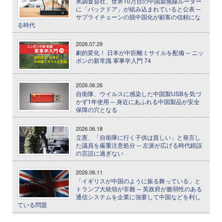
米調査会社、世界10万台の中国製無線ルーター
に「バックドア」が組み込まれていると公表 ─
サプライチェーンの脱中国化が顧客の信頼にな
る時代
2026.07.29
劇的変化！ 日本が中距離ミサイルを配備 ─ ニッ
ポンの新常識 軍事学入門 74
2026.06.26
自衛隊、ウイルスに感染した中国製USBを気づ
かず1年使用 ─ 身近にあふれる中国製品が安全
保障の穴となる
2026.06.18
立憲、「自衛隊に行く子供は貧しい」と発言し
た議員を厳重注意処分 ─ 左派が広げる時代錯誤
の言説に過ぎない
2026.06.11
「イギリスが中国のように振る舞っている」と
トランプ大統領が非難 ─ 英政府が脆弱性のある
通信システムを企業に強要して中国などを利し
ている問題