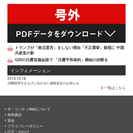
トランプが「敗北宣言」をしない理由「不正選挙」疑惑に 中国
共産党の影
G20の日露首脳会談で 「日露平和条約」締結の決断を
インフォメーション
2019.10.18
消費税率引き上げに合わせた価格改定のお知らせ
一覧はこちら
ザ・リバティWebについて
有料購読
退会
プライバシーポリシー
訂正・おわび