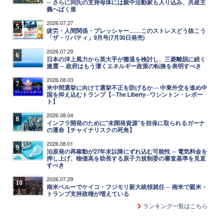
─ さらに同氏の支持母体には親中活動家も入り込み、共産主
義へばく進
2026.07.27
5
疲労・人間関係・プレッシャー……このストレスどう抜こう
「ザ・リバティ」9月号(7月30日発売)
2026.07.29
6
日本の洋上風力から英大手が撤退を検討し、三菱離脱に続く
激震 ─ 政府はもう潔くエネルギー政策の転換を表明すべき
2026.08.03
7
米中間選挙に向けて選挙不正を防げるか ─ 中東外交を進め中
国を抑え込むトランプ【─The Liberty─ワシントン・レポー
ト】
2026.08.04
8
インフラ開発のために"未開発資源"を担保に取られるガーナ
の運命【チャイナリスクの死角】
2026.08.01
9
泊原発の再稼動が27年末以降にずれ込む可能性 ─ 電気料金を
押し上げ、物価高を助長する原子力規制委の審査基準を見直
すべき
2026.07.29
10
南米ペルーでケイコ・フジモリ新大統領就任 ─ 南米で親米・
トランプ支持政権が増えている
ランキング一覧はこちら