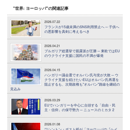
"世界: ヨーロッパ"の関連記事
2026.07.22
フランスが15歳未満のSNS利用禁止へ ─ 子供へ
の悪影響を真剣に考えるべき
2026.04.21
ブルガリア総選挙で親露派が圧勝 ─ 東欧ではEU
のウクライナ支援に国民の不満が爆発
2026.04.15
ハンガリー議会選でオルバン氏与党が大敗 ─ ウ
クライナ支援を続けたいEUはオルバン氏再選を
阻止するも、次期政権も"オルバン"路線を継続の
見込み
2026.03.29
EUでハンガリーを中心に台頭する「自由・民
主・信仰」の保守勢力 ─ ニュースのミカタ 2
2026.01.08
ワシントン・ポスト紙が「ヨーロッパの『ヘイ