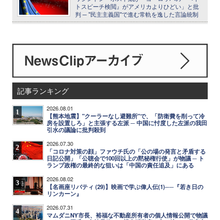
トスピーチ検閲』がアメリカよりひどい」と批
判 ─ "民主主義国"で進む常軌を逸した言論統制
記事ランキング
2026.08.01
1
【熊本地震】"クーラーなし避難所"で、「防衛費を削って冷
房を設置しろ」と主張する左派 ─ 中国に忖度した左派の我田
引水の議論に批判殺到
2026.07.30
2
「コロナ対策の顔」ファウチ氏の「公の場の発言と矛盾する
日記公開」「公聴会で100回以上の黙秘権行使」が物議 ─ ト
ランプ政権の最終的な狙いは「中国の責任追及」にある
2026.08.02
3
【名画座リバティ (29)】映画で学ぶ偉人伝(1)──『若き日の
リンカーン』
2026.07.31
4
マムダニNY市長、裕福な不動産所有者の個人情報公開で物議