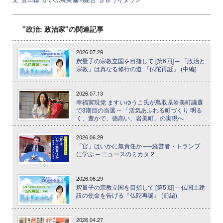
"政治: 政治家"の関連記事
2026.07.29
釈量子の宗教立国を目指して [第6回] ─ 「政治と
宗教」は真なる修行の道 『仏陀再誕』 (中編)
2026.07.13
幸福実現党 ますいゆうこ氏が鳥取県岩美町議選
で3期目の当選 ─ 「活気あふれる町づくり 明る
く、豊かで、徳高い、岩美町」の実現へ
2026.06.29
「官」はいかに無責任か ──経営者・トランプ
に学ぶ ─ ニュースのミカタ 2
2026.06.29
釈量子の宗教立国を目指して [第5回] ─ 仏国土建
設の使命を告げる『仏陀再誕』 (前編)
2026.04.27