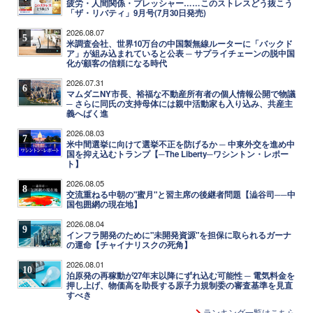
疲労・人間関係・プレッシャー……このストレスどう抜こう
「ザ・リバティ」9月号(7月30日発売)
2026.08.07
5
米調査会社、世界10万台の中国製無線ルーターに「バックド
ア」が組み込まれていると公表 ─ サプライチェーンの脱中国
化が顧客の信頼になる時代
2026.07.31
6
マムダニNY市長、裕福な不動産所有者の個人情報公開で物議
─ さらに同氏の支持母体には親中活動家も入り込み、共産主
義へばく進
2026.08.03
7
米中間選挙に向けて選挙不正を防げるか ─ 中東外交を進め中
国を抑え込むトランプ【─The Liberty─ワシントン・レポー
ト】
2026.08.05
8
交流重ねる中朝の"蜜月"と習主席の後継者問題【澁谷司──中
国包囲網の現在地】
2026.08.04
9
インフラ開発のために"未開発資源"を担保に取られるガーナ
の運命【チャイナリスクの死角】
2026.08.01
10
泊原発の再稼動が27年末以降にずれ込む可能性 ─ 電気料金を
押し上げ、物価高を助長する原子力規制委の審査基準を見直
すべき
ランキング一覧はこちら