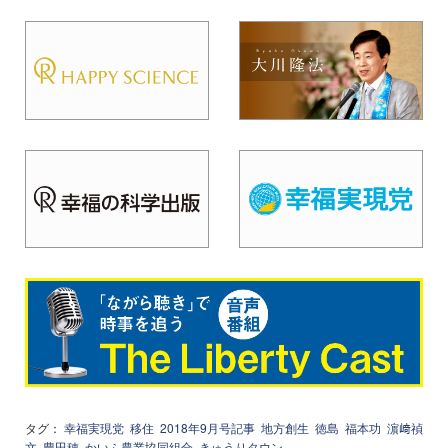
タグ：
幸福実現党
移住
2018年9月号記事
地方創生
徳島
福本功
濵﨑禎
文
豊田穂
かいふ農業協同組合
きゅうりタウン