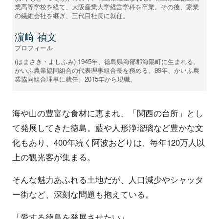
業高等学校を経て、大阪産業大学経営学科を卒業。その後、家業
の繊維会社を継ぎ、三代目社長に就任。
濵﨑 禎文
プロフィール
(はまさき・よしふみ) 1945年、徳島県海部郡海陽町に生まれる。
かいふ農業協同組合の代表理事組合長を務める。99年、かいふ農
業協同組合理事に就任。2015年から現職。
海や山の豊富な食材に恵まれ、「関西の台所」とし
て発展してきた徳島。藍や人形浄瑠璃など豊かな文
化もあり、400年続く阿波おどりは、毎年120万人以
上の観光客が集まる。
そんな魅力あふれる土地だが、人口減少やシャッタ
ー街など、深刻な問題も抱えている。
「愛する徳島を発展させたい」