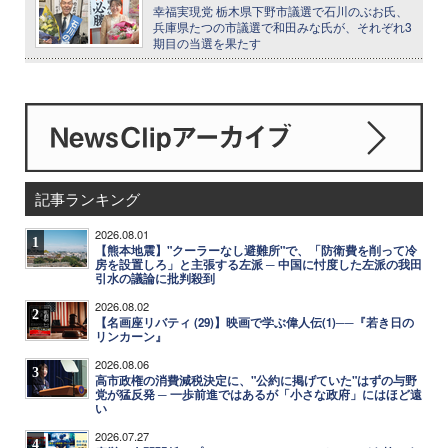
幸福実現党 栃木県下野市議選で石川のぶお氏、
兵庫県たつの市議選で和田みな氏が、それぞれ3
期目の当選を果たす
記事ランキング
2026.08.01
1
【熊本地震】"クーラーなし避難所"で、「防衛費を削って冷
房を設置しろ」と主張する左派 ─ 中国に忖度した左派の我田
引水の議論に批判殺到
2026.08.02
2
【名画座リバティ (29)】映画で学ぶ偉人伝(1)──『若き日の
リンカーン』
2026.08.06
3
高市政権の消費減税決定に、"公約に掲げていた"はずの与野
党が猛反発 ─ 一歩前進ではあるが「小さな政府」にはほど遠
い
2026.07.27
4