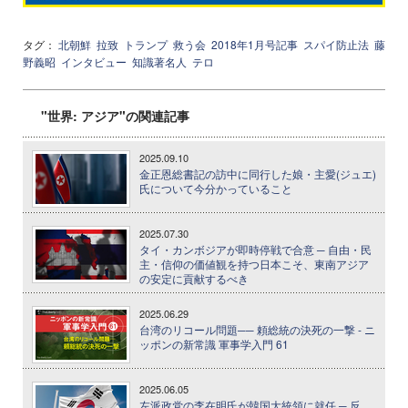
タグ：
北朝鮮
拉致
トランプ
救う会
2018年1月号記事
スパイ防止法
藤
野義昭
インタビュー
知識著名人
テロ
"世界: アジア"の関連記事
2025.09.10
金正恩総書記の訪中に同行した娘・主愛(ジュエ)
氏について今分かっていること
2025.07.30
タイ・カンボジアが即時停戦で合意 ─ 自由・民
主・信仰の価値観を持つ日本こそ、東南アジア
の安定に貢献するべき
2025.06.29
台湾のリコール問題── 頼総統の決死の一撃 - ニ
ッポンの新常識 軍事学入門 61
2025.06.05
左派政党の李在明氏が韓国大統領に就任 ─ 反