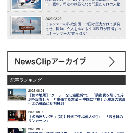
日、親中、司法の武器化など問題だらけの人物
2025.02.25
ミャンマーの詐欺集団、中国が圧力かけて摘発
させ、同時に介入を進める 中国政府が目指すの
はミャンマーの"乗っ取り"
記事ランキング
2026.08.01
1
【熊本地震】"クーラーなし避難所"で、「防衛費を削って冷
房を設置しろ」と主張する左派 ─ 中国に忖度した左派の我田
引水の議論に批判殺到
2026.08.02
2
【名画座リバティ (29)】映画で学ぶ偉人伝(1)──『若き日の
リンカーン』
2026.08.06
3