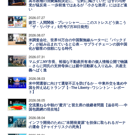
高市政権の消費減税決定に、"公約に掲げていた"はずの与野
党が猛反発 ─ 一歩前進ではあるが「小さな政府」にはほど遠
い
2026.07.27
4
疲労・人間関係・プレッシャー……このストレスどう抜こう
「ザ・リバティ」9月号(7月30日発売)
2026.08.07
5
米調査会社、世界10万台の中国製無線ルーターに「バックド
ア」が組み込まれていると公表 ─ サプライチェーンの脱中国
化が顧客の信頼になる時代
2026.07.31
6
マムダニNY市長、裕福な不動産所有者の個人情報公開で物議
─ さらに同氏の支持母体には親中活動家も入り込み、共産主
義へばく進
2026.08.03
7
米中間選挙に向けて選挙不正を防げるか ─ 中東外交を進め中
国を抑え込むトランプ【─The Liberty─ワシントン・レポー
ト】
2026.08.05
8
交流重ねる中朝の"蜜月"と習主席の後継者問題【澁谷司──中
国包囲網の現在地】
2026.08.04
9
インフラ開発のために"未開発資源"を担保に取られるガーナ
の運命【チャイナリスクの死角】
2026.08.01