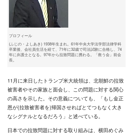
プロフィール
(ふじの・よしあき) 1938年生まれ。61年中央大学法学部法律学科
卒業後、会社員生活を経て、71年に32歳で司法試験に合格し、74
年に弁護士となる。97年から拉致問題に携わる。「救う会」前会
長。
11月に来日したトランプ米大統領は、北朝鮮の拉致
被害者やその家族と面会し、この問題に対する関心
の高さを示した。その意義についても、「もし金正
恩が(拉致被害者を)帰国させればとてつもなく大き
なシグナルとなるだろう」と述べている。
日本での拉致問題に対する取り組みは、横田めぐみ