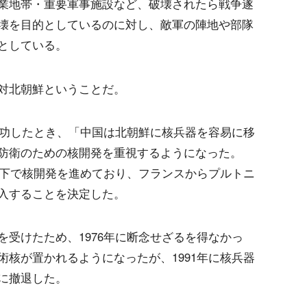
業地帯・重要軍事施設など、破壊されたら戦争遂
壊を目的としているのに対し、敵軍の陣地や部隊
としている。
対北朝鮮ということだ。
成功したとき、「中国は北朝鮮に核兵器を容易に移
防衛のための核開発を重視するようになった。
の下で核開発を進めており、フランスからプルトニ
入することを決定した。
受けたため、1976年に断念せざるを得なかっ
核が置かれるようになったが、1991年に核兵器
に撤退した。