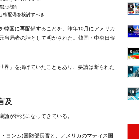
備は悲願
6
も核配備を検討すべき
を韓国に再配備することを、昨年10月にアメリカ
7
、元当局者の話として明かされた。韓国・中央日報
8
世界」を掲げていたこともあり、要請は断られた
9
10
言及
議論が活発になってきている。
ン・ヨンム)国防部長官と、アメリカのマティス国