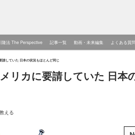
隆法 The Perspective
記事一覧
動画・未来編集
よくある質
要請していた 日本の状況もほとんど同じ
メリカに要請していた 日本
教える