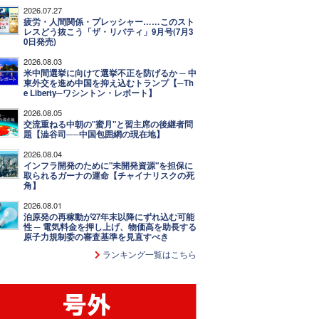
2026.07.27
疲労・人間関係・プレッシャー……このスト
レスどう抜こう「ザ・リバティ」9月号(7月3
0日発売)
2026.08.03
米中間選挙に向けて選挙不正を防げるか ─ 中
東外交を進め中国を抑え込むトランプ【─Th
e Liberty─ワシントン・レポート】
2026.08.05
交流重ねる中朝の"蜜月"と習主席の後継者問
題【澁谷司──中国包囲網の現在地】
2026.08.04
インフラ開発のために"未開発資源"を担保に
取られるガーナの運命【チャイナリスクの死
角】
2026.08.01
泊原発の再稼動が27年末以降にずれ込む可能
性 ─ 電気料金を押し上げ、物価高を助長する
原子力規制委の審査基準を見直すべき
ランキング一覧はこちら