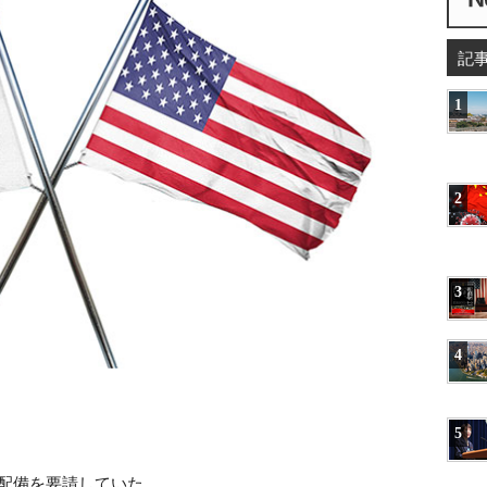
記
1
2
3
4
5
核配備を要請していた