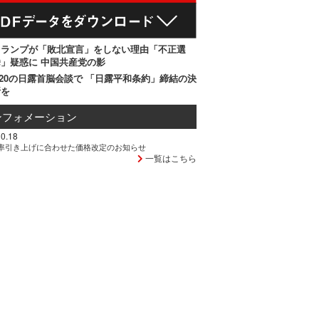
トランプが「敗北宣言」をしない理由「不正選
」疑惑に 中国共産党の影
20の日露首脳会談で 「日露平和条約」締結の決
断を
ンフォメーション
0.18
率引き上げに合わせた価格改定のお知らせ
一覧はこちら