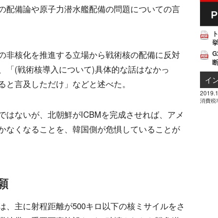
の配備論や原子力潜水艦配備の問題についての言
挙
の非核化を推進する立場から戦術核の配備に反対
G
、「(戦術核導入について)具体的な話はなかっ
イ
ると言及しただけ」などと述べた。
2019.1
消費税
ではないが、北朝鮮がICBMを完成させれば、アメ
かなくなることを、韓国側が危惧していることが
願
は、主に射程距離が500キロ以下の核ミサイルをさ