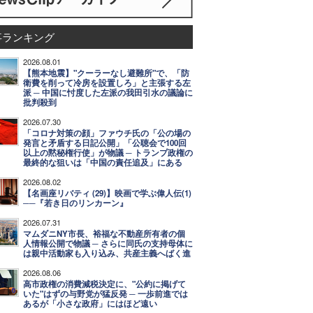
事ランキング
2026.08.01
【熊本地震】"クーラーなし避難所"で、「防
衛費を削って冷房を設置しろ」と主張する左
派 ─ 中国に忖度した左派の我田引水の議論に
批判殺到
2026.07.30
「コロナ対策の顔」ファウチ氏の「公の場の
発言と矛盾する日記公開」「公聴会で100回
以上の黙秘権行使」が物議 ─ トランプ政権の
最終的な狙いは「中国の責任追及」にある
2026.08.02
【名画座リバティ (29)】映画で学ぶ偉人伝(1)
──『若き日のリンカーン』
2026.07.31
マムダニNY市長、裕福な不動産所有者の個
人情報公開で物議 ─ さらに同氏の支持母体に
は親中活動家も入り込み、共産主義へばく進
2026.08.06
高市政権の消費減税決定に、"公約に掲げて
いた"はずの与野党が猛反発 ─ 一歩前進では
あるが「小さな政府」にはほど遠い