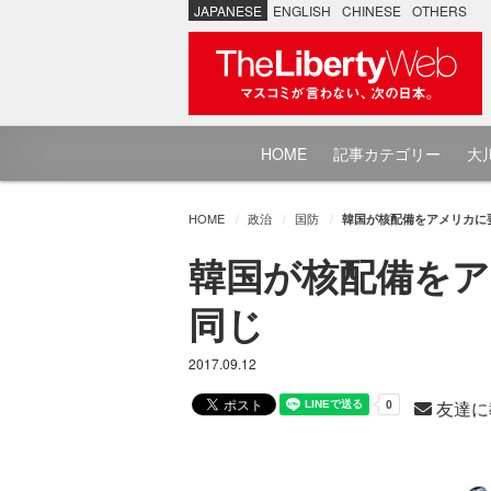
JAPANESE
ENGLISH
CHINESE
OTHERS
HOME
記事カテゴリー
大川
HOME
政治
国防
韓国が核配備をアメリカに
韓国が核配備をア
同じ
2017.09.12
友達に