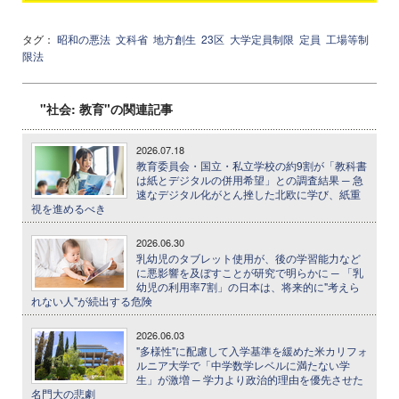
タグ：
昭和の悪法
文科省
地方創生
23区
大学定員制限
定員
工場等制
限法
"社会: 教育"の関連記事
2026.07.18
教育委員会・国立・私立学校の約9割が「教科書
は紙とデジタルの併用希望」との調査結果 ─ 急
速なデジタル化がとん挫した北欧に学び、紙重
視を進めるべき
2026.06.30
乳幼児のタブレット使用が、後の学習能力など
に悪影響を及ぼすことが研究で明らかに ─ 「乳
幼児の利用率7割」の日本は、将来的に"考えら
れない人"が続出する危険
2026.06.03
"多様性"に配慮して入学基準を緩めた米カリフォ
ルニア大学で「中学数学レベルに満たない学
生」が激増 ─ 学力より政治的理由を優先させた
名門大の悲劇