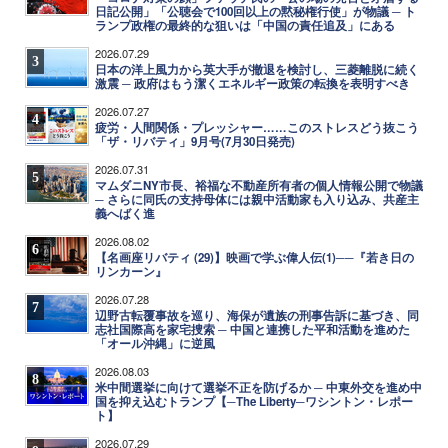
日記公開」「公聴会で100回以上の黙秘権行使」が物議 ─ ト
ランプ政権の最終的な狙いは「中国の責任追及」にある
2026.07.29
3
日本の洋上風力から英大手が撤退を検討し、三菱離脱に続く
激震 ─ 政府はもう潔くエネルギー政策の転換を表明すべき
2026.07.27
4
疲労・人間関係・プレッシャー……このストレスどう抜こう
「ザ・リバティ」9月号(7月30日発売)
2026.07.31
5
マムダニNY市長、裕福な不動産所有者の個人情報公開で物議
─ さらに同氏の支持母体には親中活動家も入り込み、共産主
義へばく進
2026.08.02
6
【名画座リバティ (29)】映画で学ぶ偉人伝(1)──『若き日の
リンカーン』
2026.07.28
7
辺野古転覆事故を巡り、海保が遺族の刑事告訴に基づき、同
志社国際高を家宅捜索 ─ 中国と連携した平和活動を進めた
「オール沖縄」に逆風
2026.08.03
8
米中間選挙に向けて選挙不正を防げるか ─ 中東外交を進め中
国を抑え込むトランプ【─The Liberty─ワシントン・レポー
ト】
2026.07.29