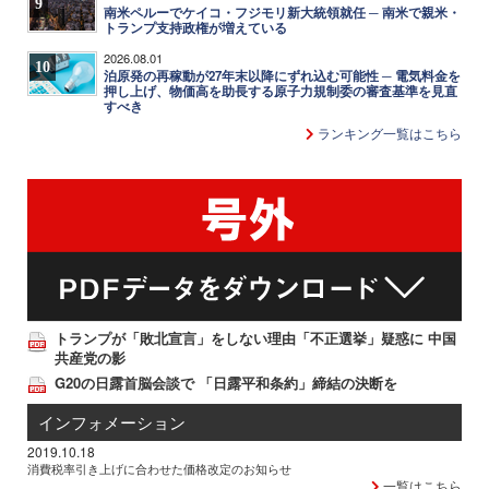
9
南米ペルーでケイコ・フジモリ新大統領就任 ─ 南米で親米・
トランプ支持政権が増えている
2026.08.01
10
泊原発の再稼動が27年末以降にずれ込む可能性 ─ 電気料金を
押し上げ、物価高を助長する原子力規制委の審査基準を見直
すべき
ランキング一覧はこちら
トランプが「敗北宣言」をしない理由「不正選挙」疑惑に 中国
共産党の影
G20の日露首脳会談で 「日露平和条約」締結の決断を
インフォメーション
2019.10.18
消費税率引き上げに合わせた価格改定のお知らせ
一覧はこちら