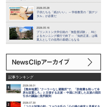
2026.05.28
子供たちも「紙がいい」 ─ 学校教育の「脱デジ
タル」が必要だ
2026.05.16
プリンストン大学伝統の「無監督試験」、AIに
よるカンニング横行で終了 ─ 「知的正直」は職
業人としての信用の基礎にもなる
記事ランキング
2026.08.01
1
【熊本地震】"クーラーなし避難所"で、「防衛費を削って冷
房を設置しろ」と主張する左派 ─ 中国に忖度した左派の我田
引水の議論に批判殺到
2026.07.30
2
「コロナ対策の顔」ファウチ氏の「公の場の発言と矛盾する