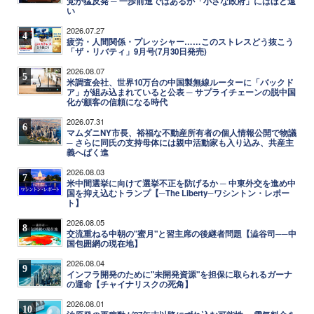
党が猛反発 ─ 一歩前進ではあるが「小さな政府」にはほど遠
い
2026.07.27
4
疲労・人間関係・プレッシャー……このストレスどう抜こう
「ザ・リバティ」9月号(7月30日発売)
2026.08.07
5
米調査会社、世界10万台の中国製無線ルーターに「バックド
ア」が組み込まれていると公表 ─ サプライチェーンの脱中国
化が顧客の信頼になる時代
2026.07.31
6
マムダニNY市長、裕福な不動産所有者の個人情報公開で物議
─ さらに同氏の支持母体には親中活動家も入り込み、共産主
義へばく進
2026.08.03
7
米中間選挙に向けて選挙不正を防げるか ─ 中東外交を進め中
国を抑え込むトランプ【─The Liberty─ワシントン・レポー
ト】
2026.08.05
8
交流重ねる中朝の"蜜月"と習主席の後継者問題【澁谷司──中
国包囲網の現在地】
2026.08.04
9
インフラ開発のために"未開発資源"を担保に取られるガーナ
の運命【チャイナリスクの死角】
2026.08.01
10