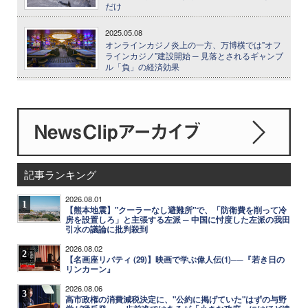
だけ
2025.05.08
オンラインカジノ炎上の一方、万博横では"オフ
ラインカジノ"建設開始 ─ 見落とされるギャンブ
ル「負」の経済効果
記事ランキング
2026.08.01
1
【熊本地震】"クーラーなし避難所"で、「防衛費を削って冷
房を設置しろ」と主張する左派 ─ 中国に忖度した左派の我田
引水の議論に批判殺到
2026.08.02
2
【名画座リバティ (29)】映画で学ぶ偉人伝(1)──『若き日の
リンカーン』
2026.08.06
3
高市政権の消費減税決定に、"公約に掲げていた"はずの与野