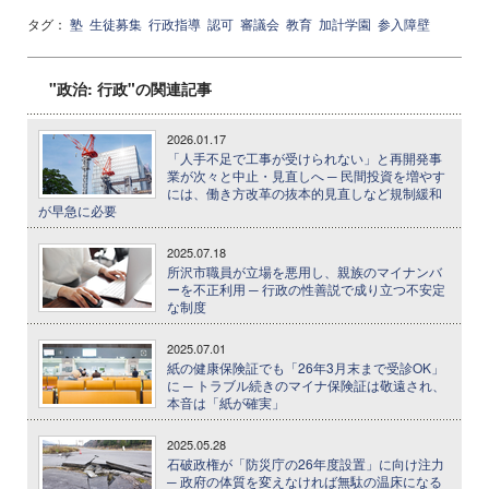
タグ：
塾
生徒募集
行政指導
認可
審議会
教育
加計学園
参入障壁
"政治: 行政"の関連記事
2026.01.17
「人手不足で工事が受けられない」と再開発事
業が次々と中止・見直しへ ─ 民間投資を増やす
には、働き方改革の抜本的見直しなど規制緩和
が早急に必要
2025.07.18
所沢市職員が立場を悪用し、親族のマイナンバ
ーを不正利用 ─ 行政の性善説で成り立つ不安定
な制度
2025.07.01
紙の健康保険証でも「26年3月末まで受診OK」
に ─ トラブル続きのマイナ保険証は敬遠され、
本音は「紙が確実」
2025.05.28
石破政権が「防災庁の26年度設置」に向け注力
─ 政府の体質を変えなければ無駄の温床になる