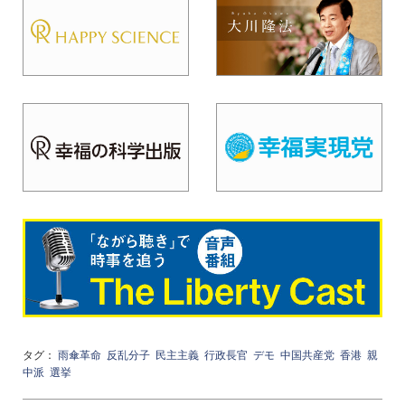
タグ：
雨傘革命
反乱分子
民主主義
行政長官
デモ
中国共産党
香港
親
中派
選挙