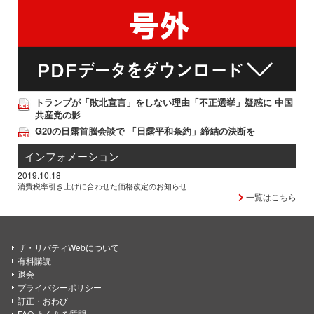
トランプが「敗北宣言」をしない理由「不正選挙」疑惑に 中国
共産党の影
G20の日露首脳会談で 「日露平和条約」締結の決断を
インフォメーション
2019.10.18
消費税率引き上げに合わせた価格改定のお知らせ
一覧はこちら
ザ・リバティWebについて
有料購読
退会
プライバシーポリシー
訂正・おわび
FAQ よくある質問