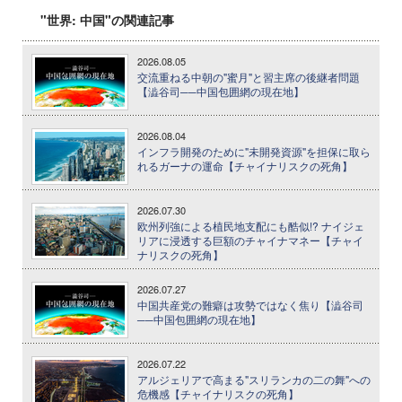
"世界: 中国"の関連記事
2026.08.05
交流重ねる中朝の"蜜月"と習主席の後継者問題
【澁谷司──中国包囲網の現在地】
2026.08.04
インフラ開発のために"未開発資源"を担保に取ら
れるガーナの運命【チャイナリスクの死角】
2026.07.30
欧州列強による植民地支配にも酷似!? ナイジェ
リアに浸透する巨額のチャイナマネー【チャイ
ナリスクの死角】
2026.07.27
中国共産党の難癖は攻勢ではなく焦り【澁谷司
──中国包囲網の現在地】
2026.07.22
アルジェリアで高まる"スリランカの二の舞"への
危機感【チャイナリスクの死角】