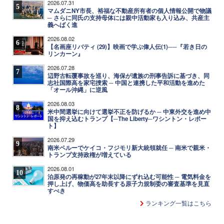
2026.07.31
5
マムダニNY市長、裕福な不動産所有者の個人情報公開で物議
─ さらに同氏の支持母体には親中活動家も入り込み、共産主
義へばく進
2026.08.02
6
【名画座リバティ (29)】映画で学ぶ偉人伝(1)──『若き日の
リンカーン』
2026.07.28
7
辺野古転覆事故を巡り、海保が遺族の刑事告訴に基づき、同
志社国際高を家宅捜索 ─ 中国と連携した平和活動を進めた
「オール沖縄」に逆風
2026.08.03
8
米中間選挙に向けて選挙不正を防げるか ─ 中東外交を進め中
国を抑え込むトランプ【─The Liberty─ワシントン・レポー
ト】
2026.07.29
9
南米ペルーでケイコ・フジモリ新大統領就任 ─ 南米で親米・
トランプ支持政権が増えている
2026.08.01
10
泊原発の再稼動が27年末以降にずれ込む可能性 ─ 電気料金を
押し上げ、物価高を助長する原子力規制委の審査基準を見直
すべき
ランキング一覧はこちら