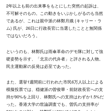
2年以上も前の出来事をもとにした突然の起訴は、
不可解そのもの。この動きをいぶかしがるのも当然
であるが、これは親中派の林鄭月娥 (キャリー・ラ
ム) 氏が、26日に行政長官に当選したことと無関係
ではないだろう。
というのも、林鄭氏は雨傘革命のデモ隊に対して強
硬姿勢を示す、「北京の代弁者」と評される人物。
民主運動家の反発は必至であった。
また、選挙1週間前に行われた市民6万人以上による
模擬投票では、穏健派の曽俊華・前財政長官への支
持が90%を上回り、林鄭氏への支持はわずか1.5%だ
った。香港大学の世論調査でも、曽氏の支持率が