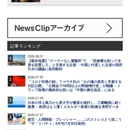
記事ランキング
2026.08.01
1
【熊本地震】"クーラーなし避難所"で、「防衛費を削って冷
房を設置しろ」と主張する左派 ─ 中国に忖度した左派の我田
引水の議論に批判殺到
2026.07.30
2
「コロナ対策の顔」ファウチ氏の「公の場の発言と矛盾する
日記公開」「公聴会で100回以上の黙秘権行使」が物議 ─ ト
ランプ政権の最終的な狙いは「中国の責任追及」にある
2026.07.29
3
日本の洋上風力から英大手が撤退を検討し、三菱離脱に続く
激震 ─ 政府はもう潔くエネルギー政策の転換を表明すべき
2026.07.27
4
疲労・人間関係・プレッシャー……このストレスどう抜こう
「ザ・リバティ」9月号(7月30日発売)