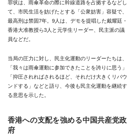
罪状は、雨傘革命の際に幹線道路を占拠するなどし
て、市民生活を妨げたとする「公衆妨害」容疑で、
最高刑は禁固7年。9人は、デモを提唱した戴耀廷・
香港大准教授ら3人と元学生リーダー、民主派の議
員などだ。
当局の圧力に対し、民主化運動のリーダーたちは、
「我々は雨傘運動に参加できたことを誇りに思う」
「抑圧されればされるほど、それだけ大きくリバウ
ンドする」などと語り、今後も民主化運動を継続す
る意思を示した。
香港への支配を強める中国共産党政
府