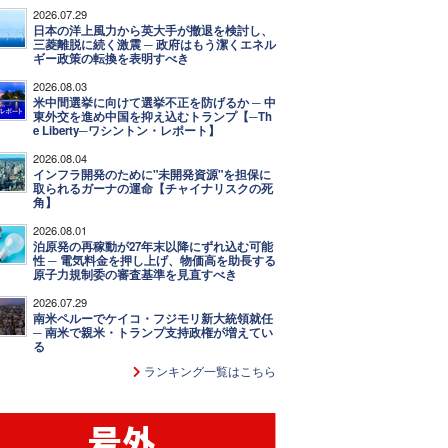
2026.07.29
日本の洋上風力から英大手が撤退を検討し、
三菱離脱に続く激震 ─ 政府はもう潔くエネル
ギー政策の転換を表明すべき
2026.08.03
米中間選挙に向けて選挙不正を防げるか ─ 中
東外交を進め中国を抑え込むトランプ【─Th
e Liberty─ワシントン・レポート】
2026.08.04
インフラ開発のために"未開発資源"を担保に
取られるガーナの運命【チャイナリスクの死
角】
2026.08.01
泊原発の再稼動が27年末以降にずれ込む可能
性 ─ 電気料金を押し上げ、物価高を助長する
原子力規制委の審査基準を見直すべき
2026.07.29
南米ペルーでケイコ・フジモリ新大統領就任
─ 南米で親米・トランプ支持政権が増えてい
る
ランキング一覧はこちら