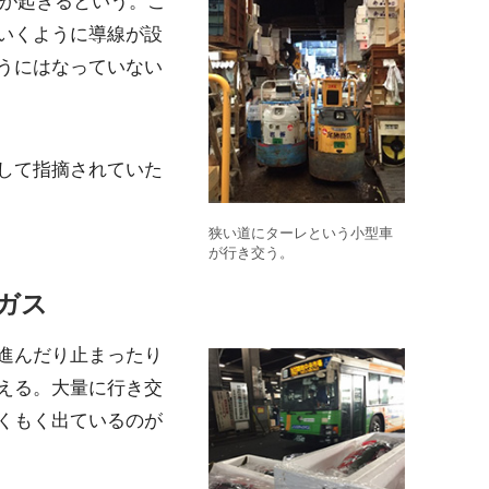
故が起きるという。こ
いくように導線が設
うにはなっていない
して指摘されていた
狭い道にターレという小型車
が行き交う。
ガス
進んだり止まったり
える。大量に行き交
くもく出ているのが