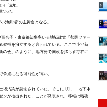
より「立地」
6
題だった
"小池劇場"の主舞台となる。
7
池百合子・東京都知事率いる地域政党「都民ファー
8
る候補を擁立すると言われている。ここで小池新
新の会」のように、地方発で国政を揺らす存在に
9
で争点になる可能性が高い。
10
土壌汚染が懸念されていた。そこに1月、「地下水
ゼンが検出された」ことが発表され、移転は暗礁