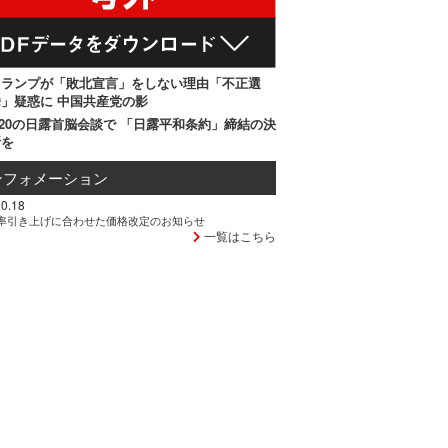
トランプが「敗北宣言」をしない理由「不正選
」疑惑に 中国共産党の影
20の日露首脳会談で 「日露平和条約」締結の決
断を
ンフォメーション
0.18
率引き上げに合わせた価格改定のお知らせ
一覧はこちら