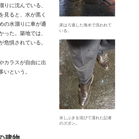
溜りに沈んでいる、
を見ると、水が黒く
めの水溜りに車が通
床はろ過した海水で洗われて
いる。
かった。築地では、
が危惧されている。
やカラスが自由に出
多いという。
水しぶきを浴びて濡れた記者
のズボン。
の建物