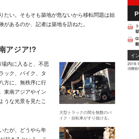
りたい。そもそも築地が危ないから移転問題は始
険があるのか、記者は築地を訪ねた。
挙
G
南アジア!?
イ
市場内に入ると、不思
2019.1
消費税
ラック、バイク、タ
八方に、無秩序に行
。東南アジアやイン
ような光景を見たこ
大型トラックの間を無数のバ
イク・自転車がすり抜ける。
いたが、どうやら年