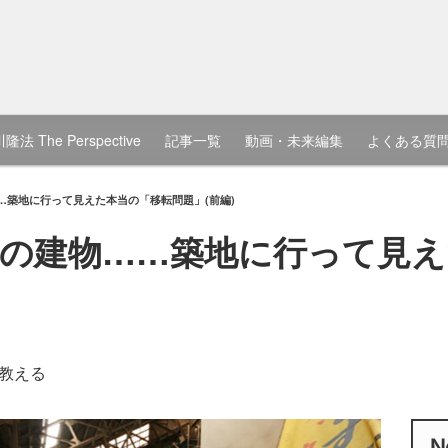
隆法 The Perspective
記事一覧
動画・未来編集
よくある質
…築地に行って見えた本当の「移転問題」(前編)
の建物……築地に行って見え
教える