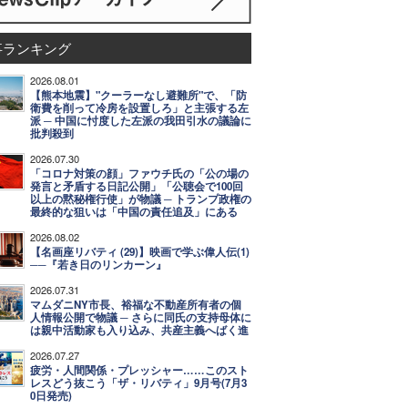
事ランキング
2026.08.01
【熊本地震】"クーラーなし避難所"で、「防
衛費を削って冷房を設置しろ」と主張する左
派 ─ 中国に忖度した左派の我田引水の議論に
批判殺到
2026.07.30
「コロナ対策の顔」ファウチ氏の「公の場の
発言と矛盾する日記公開」「公聴会で100回
以上の黙秘権行使」が物議 ─ トランプ政権の
最終的な狙いは「中国の責任追及」にある
2026.08.02
【名画座リバティ (29)】映画で学ぶ偉人伝(1)
──『若き日のリンカーン』
2026.07.31
マムダニNY市長、裕福な不動産所有者の個
人情報公開で物議 ─ さらに同氏の支持母体に
は親中活動家も入り込み、共産主義へばく進
2026.07.27
疲労・人間関係・プレッシャー……このスト
レスどう抜こう「ザ・リバティ」9月号(7月3
0日発売)