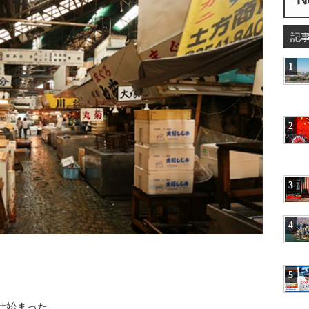
記
1
2
3
4
5
は始まった