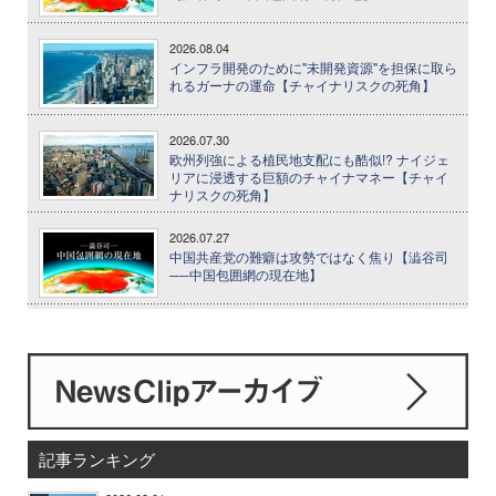
2026.08.04
インフラ開発のために"未開発資源"を担保に取ら
れるガーナの運命【チャイナリスクの死角】
2026.07.30
欧州列強による植民地支配にも酷似!? ナイジェ
リアに浸透する巨額のチャイナマネー【チャイ
ナリスクの死角】
2026.07.27
中国共産党の難癖は攻勢ではなく焦り【澁谷司
──中国包囲網の現在地】
記事ランキング