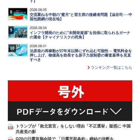
ト】
2026.08.05
8
交流重ねる中朝の"蜜月"と習主席の後継者問題【澁谷司──中
国包囲網の現在地】
2026.08.04
9
インフラ開発のために"未開発資源"を担保に取られるガーナ
の運命【チャイナリスクの死角】
2026.08.01
10
泊原発の再稼動が27年末以降にずれ込む可能性 ─ 電気料金を
押し上げ、物価高を助長する原子力規制委の審査基準を見直
すべき
ランキング一覧はこちら
トランプが「敗北宣言」をしない理由「不正選挙」疑惑に 中国
共産党の影
G20の日露首脳会談で 「日露平和条約」締結の決断を