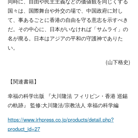
同時に、自由や民主主義などの価値観を同じくする
国々は、国際舞台や外交の場で、中国政府に対し
て、事あるごとに香港の自由を守る意志を示すべき
だ。その中心に、日本がいなければ「サムライ」の
名が廃る。日本はアジアの平和の守護神でありた
い。
(山下格史)
【関連書籍】
幸福の科学出版 『大川隆法 フィリピン・香港 巡錫
の軌跡』 監修:大川隆法/宗教法人 幸福の科学編
https://www.irhpress.co.jp/products/detail.php?
product_id=27