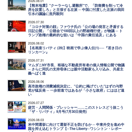
2026.08.01
1
【熊本地震】"クーラーなし避難所"で、「防衛費を削って冷
房を設置しろ」と主張する左派 ─ 中国に忖度した左派の我田
引水の議論に批判殺到
2026.07.30
2
「コロナ対策の顔」ファウチ氏の「公の場の発言と矛盾する
日記公開」「公聴会で100回以上の黙秘権行使」が物議 ─ ト
ランプ政権の最終的な狙いは「中国の責任追及」にある
2026.08.02
3
【名画座リバティ (29)】映画で学ぶ偉人伝(1)──『若き日の
リンカーン』
2026.07.31
4
マムダニNY市長、裕福な不動産所有者の個人情報公開で物議
─ さらに同氏の支持母体には親中活動家も入り込み、共産主
義へばく進
2026.08.06
5
高市政権の消費減税決定に、"公約に掲げていた"はずの与野
党が猛反発 ─ 一歩前進ではあるが「小さな政府」にはほど遠
い
2026.07.27
6
疲労・人間関係・プレッシャー……このストレスどう抜こう
「ザ・リバティ」9月号(7月30日発売)
2026.08.03
7
米中間選挙に向けて選挙不正を防げるか ─ 中東外交を進め中
国を抑え込むトランプ【─The Liberty─ワシントン・レポー