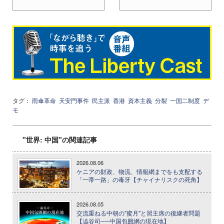
タグ：
雨傘革命
天安門事件
民主派
香港
資本主義
分裂
一国二制度
デ
モ
"世界: 中国"の関連記事
2026.08.06
ケニアの財政、物流、情報網までをも支配する
「一帯一路」の毒牙【チャイナリスクの死角】
2026.08.05
交流重ねる中朝の"蜜月"と習主席の後継者問題
【澁谷司──中国包囲網の現在地】