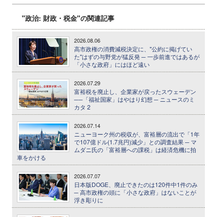
"政治: 財政・税金"の関連記事
2026.08.06
高市政権の消費減税決定に、"公約に掲げてい
た"はずの与野党が猛反発 ─ 一歩前進ではあるが
「小さな政府」にはほど遠い
2026.07.29
富裕税を廃止し、企業家が戻ったスウェーデン
──「福祉国家」はやはり幻想 ─ ニュースのミ
カタ 2
2026.07.14
ニューヨーク州の税収が、富裕層の流出で「1年
で107億ドル(1.7兆円)減少」との調査結果 ─ マ
ムダニ氏の「富裕層への課税」は経済危機に拍
車をかける
2026.07.07
日本版DOGE、廃止できたのは120件中1件のみ
─ 高市政権の頭に「小さな政府」はないことが
浮き彫りに