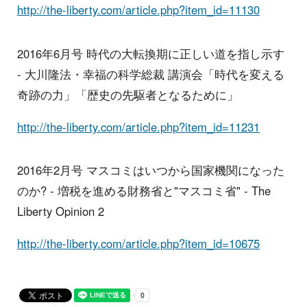
http://the-liberty.com/article.php?item_id=11130
2016年6月号 時代の大転換期に正しい道を指し示す
- 大川隆法・幸福の科学総裁 講演会「時代を変える
奇跡の力」「歴史の先駆者となるために」
http://the-liberty.com/article.php?item_id=11231
2016年2月号 マスコミはいつから国家機関になった
のか? - 増税を進める財務省と"マスコミ省" - The
Liberty Opinion 2
http://the-liberty.com/article.php?item_id=10675