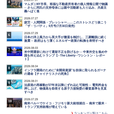
4
マムダニNY市長、裕福な不動産所有者の個人情報公開で物議
─ さらに同氏の支持母体には親中活動家も入り込み、共産主
義へばく進
2026.07.27
5
疲労・人間関係・プレッシャー……このストレスどう抜こう
「ザ・リバティ」9月号(7月30日発売)
2026.07.29
6
日本の洋上風力から英大手が撤退を検討し、三菱離脱に続く
激震 ─ 政府はもう潔くエネルギー政策の転換を表明すべき
2026.08.03
7
米中間選挙に向けて選挙不正を防げるか ─ 中東外交を進め中
国を抑え込むトランプ【─The Liberty─ワシントン・レポー
ト】
2026.08.04
8
インフラ開発のために"未開発資源"を担保に取られるガーナ
の運命【チャイナリスクの死角】
2026.08.01
9
泊原発の再稼動が27年末以降にずれ込む可能性 ─ 電気料金を
押し上げ、物価高を助長する原子力規制委の審査基準を見直
すべき
2026.07.29
10
南米ペルーでケイコ・フジモリ新大統領就任 ─ 南米で親米・
トランプ支持政権が増えている
ランキング一覧はこちら