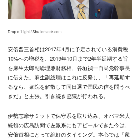
Drop of Light / Shutterstock.com
安倍晋三首相は2017年4月に予定されている消費税
10%への増税を、2019年10月まで2年半延期する旨
を麻生太郎副総理兼財務相、谷垣禎一自民党幹事長
に伝えた。麻生副総理はこれに反発し、「再延期す
るなら、衆院を解散して同日選で国民の信を問うべ
きだ」と主張。引き続き協議が行われる。
伊勢志摩サミットで保守系を取り込み、オバマ米大
統領の広島訪問で左派系にもアピールできた今は、
安倍首相にとって絶好のタイミング。本心では「衆