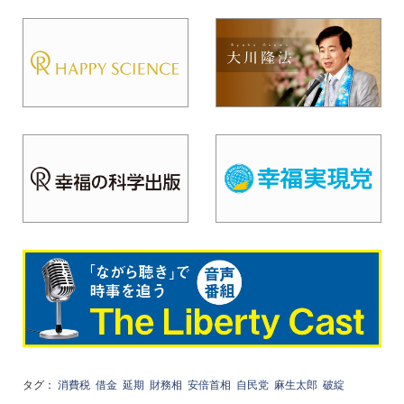
タグ：
消費税
借金
延期
財務相
安倍首相
自民党
麻生太郎
破綻