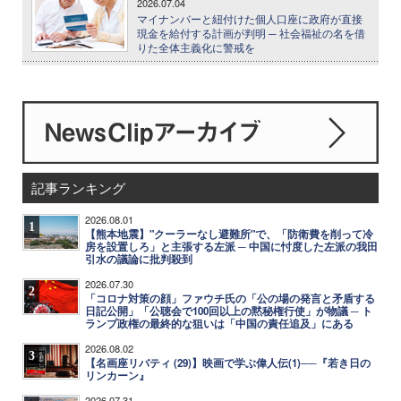
2026.07.04
マイナンバーと紐付けた個人口座に政府が直接
現金を給付する計画が判明 ─ 社会福祉の名を借
りた全体主義化に警戒を
記事ランキング
2026.08.01
1
【熊本地震】"クーラーなし避難所"で、「防衛費を削って冷
房を設置しろ」と主張する左派 ─ 中国に忖度した左派の我田
引水の議論に批判殺到
2026.07.30
2
「コロナ対策の顔」ファウチ氏の「公の場の発言と矛盾する
日記公開」「公聴会で100回以上の黙秘権行使」が物議 ─ ト
ランプ政権の最終的な狙いは「中国の責任追及」にある
2026.08.02
3
【名画座リバティ (29)】映画で学ぶ偉人伝(1)──『若き日の
リンカーン』
2026.07.31