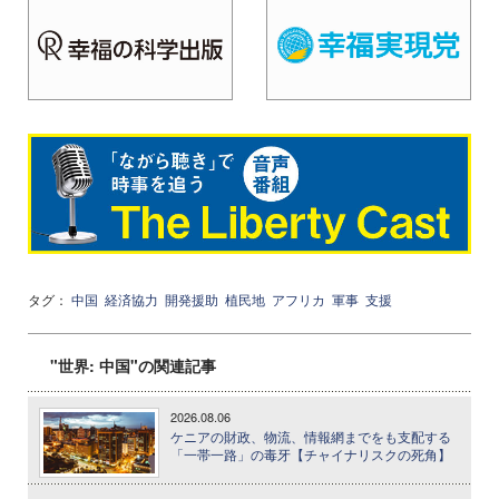
タグ：
中国
経済協力
開発援助
植民地
アフリカ
軍事
支援
"世界: 中国"の関連記事
2026.08.06
ケニアの財政、物流、情報網までをも支配する
「一帯一路」の毒牙【チャイナリスクの死角】