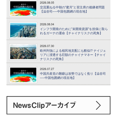
2026.08.05
交流重ねる中朝の"蜜月"と習主席の後継者問題
【澁谷司──中国包囲網の現在地】
2026.08.04
インフラ開発のために"未開発資源"を担保に取ら
れるガーナの運命【チャイナリスクの死角】
2026.07.30
欧州列強による植民地支配にも酷似!? ナイジェ
リアに浸透する巨額のチャイナマネー【チャイ
ナリスクの死角】
2026.07.27
中国共産党の難癖は攻勢ではなく焦り【澁谷司
──中国包囲網の現在地】