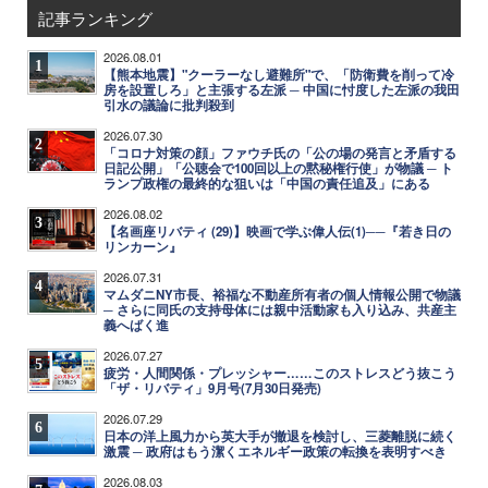
記事ランキング
2026.08.01
1
【熊本地震】"クーラーなし避難所"で、「防衛費を削って冷
房を設置しろ」と主張する左派 ─ 中国に忖度した左派の我田
引水の議論に批判殺到
2026.07.30
2
「コロナ対策の顔」ファウチ氏の「公の場の発言と矛盾する
日記公開」「公聴会で100回以上の黙秘権行使」が物議 ─ ト
ランプ政権の最終的な狙いは「中国の責任追及」にある
2026.08.02
3
【名画座リバティ (29)】映画で学ぶ偉人伝(1)──『若き日の
リンカーン』
2026.07.31
4
マムダニNY市長、裕福な不動産所有者の個人情報公開で物議
─ さらに同氏の支持母体には親中活動家も入り込み、共産主
義へばく進
2026.07.27
5
疲労・人間関係・プレッシャー……このストレスどう抜こう
「ザ・リバティ」9月号(7月30日発売)
2026.07.29
6
日本の洋上風力から英大手が撤退を検討し、三菱離脱に続く
激震 ─ 政府はもう潔くエネルギー政策の転換を表明すべき
2026.08.03