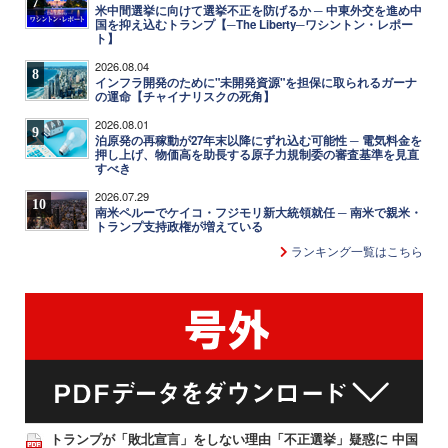
7
米中間選挙に向けて選挙不正を防げるか ─ 中東外交を進め中
国を抑え込むトランプ【─The Liberty─ワシントン・レポー
ト】
2026.08.04
8
インフラ開発のために"未開発資源"を担保に取られるガーナ
の運命【チャイナリスクの死角】
2026.08.01
9
泊原発の再稼動が27年末以降にずれ込む可能性 ─ 電気料金を
押し上げ、物価高を助長する原子力規制委の審査基準を見直
すべき
2026.07.29
10
南米ペルーでケイコ・フジモリ新大統領就任 ─ 南米で親米・
トランプ支持政権が増えている
ランキング一覧はこちら
トランプが「敗北宣言」をしない理由「不正選挙」疑惑に 中国