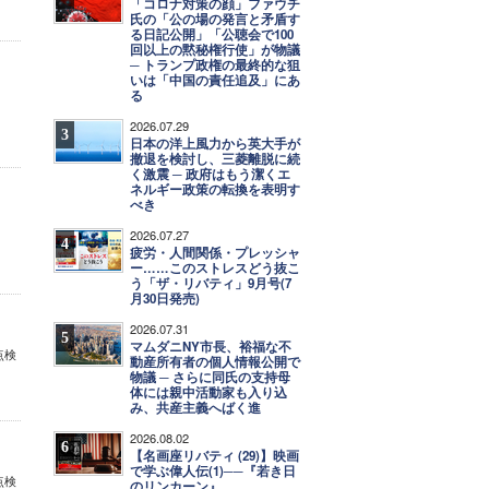
「コロナ対策の顔」ファウチ
氏の「公の場の発言と矛盾す
る日記公開」「公聴会で100
回以上の黙秘権行使」が物議
─ トランプ政権の最終的な狙
いは「中国の責任追及」にあ
る
2026.07.29
3
日本の洋上風力から英大手が
撤退を検討し、三菱離脱に続
く激震 ─ 政府はもう潔くエ
ネルギー政策の転換を表明す
べき
2026.07.27
4
疲労・人間関係・プレッシャ
ー……このストレスどう抜こ
う「ザ・リバティ」9月号(7
月30日発売)
2026.07.31
5
マムダニNY市長、裕福な不
点検
動産所有者の個人情報公開で
物議 ─ さらに同氏の支持母
体には親中活動家も入り込
み、共産主義へばく進
2026.08.02
6
【名画座リバティ (29)】映画
で学ぶ偉人伝(1)──『若き日
点検
のリンカーン』