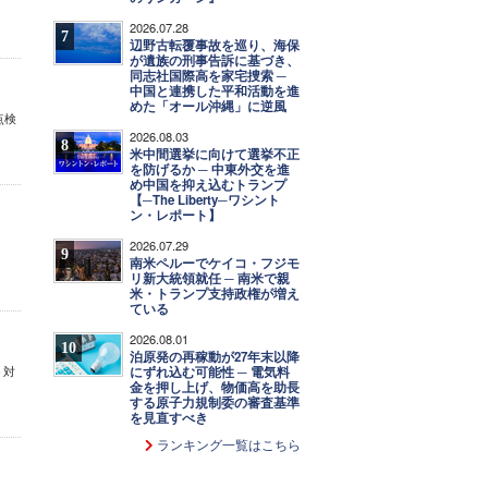
2026.07.28
7
辺野古転覆事故を巡り、海保
が遺族の刑事告訴に基づき、
同志社国際高を家宅捜索 ─
中国と連携した平和活動を進
めた「オール沖縄」に逆風
点検
2026.08.03
8
米中間選挙に向けて選挙不正
を防げるか ─ 中東外交を進
め中国を抑え込むトランプ
【─The Liberty─ワシント
ン・レポート】
2026.07.29
9
南米ペルーでケイコ・フジモ
リ新大統領就任 ─ 南米で親
米・トランプ支持政権が増え
ている
2026.08.01
10
泊原発の再稼動が27年末以降
う対
にずれ込む可能性 ─ 電気料
金を押し上げ、物価高を助長
する原子力規制委の審査基準
を見直すべき
ランキング一覧はこちら