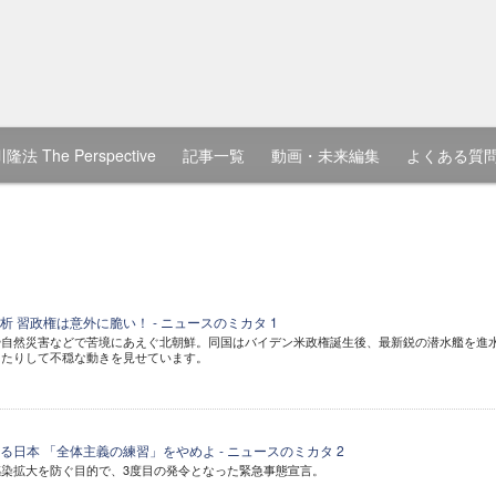
隆法 The Perspective
記事一覧
動画・未来編集
よくある質
 習政権は意外に脆い！ - ニュースのミカタ 1
や自然災害などで苦境にあえぐ北朝鮮。同国はバイデン米政権誕生後、最新鋭の潜水艦を進
したりして不穏な動きを見せています。
日本 「全体主義の練習」をやめよ - ニュースのミカタ 2
染拡大を防ぐ目的で、3度目の発令となった緊急事態宣言。