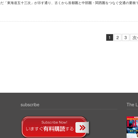
んだ「東海道五十三次」が示す通り、古くから首都圏と中部圏・関西圏をつなぐ交通の要衝
1
2
3
次
subscribe
The L