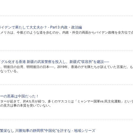
デンで果たして大丈夫か？ - Part 3 内政・政治編
アメリカは、今後どのような道を歩むのか。内政・外交の両面からバイデン政権を全方位で
イグル化する香港 新疆の武装警察を投入し、新疆式"収容所"を建設──
、明後日の台湾、明明後日の日本──。2019年、香港のデモ隊たちが訴えていた言葉だ。も
くなっている。
ーの黒幕は中国だった！
ターが起きて、約4カ月が経つ。多くのマスコミは「ミャンマー国軍vs.民主化運動」とい
その見方は事の本質を突いていない。
栄なし 川勝知事の静岡県"中国化"を許すな - 地域シリーズ