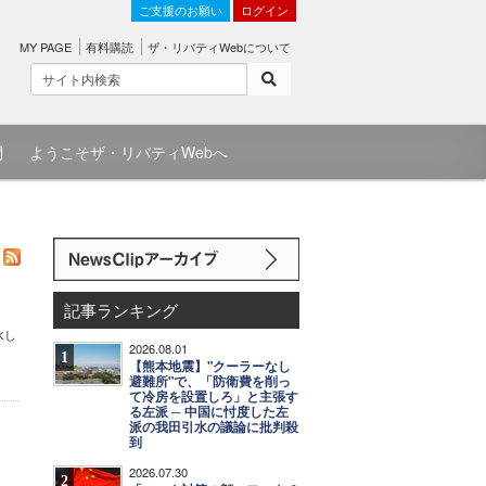
ご支援のお願い
ログイン
MY PAGE
有料購読
ザ・リバティWebについて
問
ようこそザ・リバティWebへ
記事ランキング
水し
2026.08.01
1
【熊本地震】"クーラーなし
避難所"で、「防衛費を削っ
て冷房を設置しろ」と主張す
る左派 ─ 中国に忖度した左
派の我田引水の議論に批判殺
到
2026.07.30
2