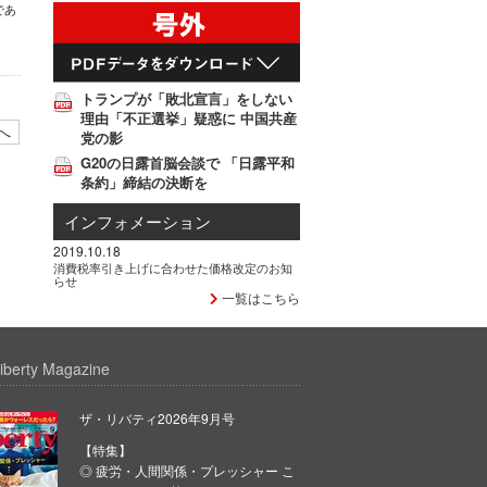
であ
トランプが「敗北宣言」をしない
理由「不正選挙」疑惑に 中国共産
へ
党の影
G20の日露首脳会談で 「日露平和
条約」締結の決断を
インフォメーション
2019.10.18
消費税率引き上げに合わせた価格改定のお知
らせ
一覧はこちら
iberty Magazine
ザ・リバティ2026年9月号
【特集】
◎ 疲労・人間関係・プレッシャー こ