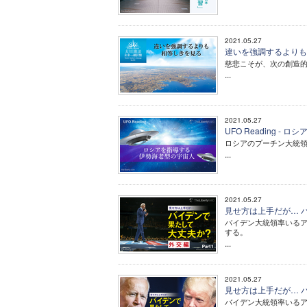
2021.05.27
違いを強調するよりも
慈悲こそが、次の創造
...
2021.05.27
UFO Reading 
ロシアのプーチン大統
...
2021.05.27
見せ方は上手だが… バイ
バイデン大統領率いる
する。
...
2021.05.27
見せ方は上手だが… バイ
バイデン大統領率いる