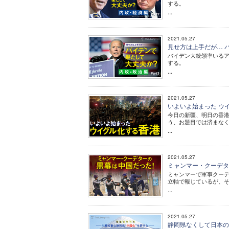
する。
...
2021.05.27
見せ方は上手だが… バイ
バイデン大統領率いる
する。
...
2021.05.27
いよいよ始まった ウ
今日の新疆、明日の香港
う、お題目では済まな
...
2021.05.27
ミャンマー・クーデタ
ミャンマーで軍事クーデ
立軸で報じているが、
...
2021.05.27
静岡県なくして日本の繁