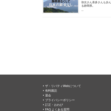
弥次さん喜多さんも歩
る静岡県。
...
ザ・リバティWebについて
有料購読
退会
プライバシーポリシー
訂正・おわび
FAQ よくある質問