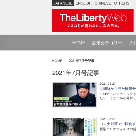
JAPANESE
ENGLISH
CHINESE
OTHERS
HOME
記事カテゴリー
大川
HOME
2021年7月号記事
2021年7月号記事
2021.05.27
北朝鮮から見た国際分析
コロナ・パンデミック
たり、ミサイルを発射
...
2021.05.27
コロナ対策で中国化する
新型コロナウィルスの感
...