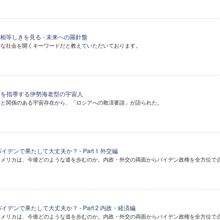
相等しきを見る - 未来への羅針盤
的な社会を開くキーワードだと教えていただいております。
- ロシアを指導する伊勢海老型の宇宙人
領と関係のある宇宙存在から、「ロシアへの救済要請」が語られた。
デンで果たして大丈夫か？ - Part 1 外交編
アメリカは、今後どのような道を歩むのか。内政・外交の両面からバイデン政権を全方位で
デンで果たして大丈夫か？ - Part 2 内政・経済編
アメリカは、今後どのような道を歩むのか。内政・外交の両面からバイデン政権を全方位で