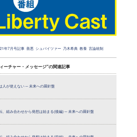
021年7月号記事
善悪
シュバイツァー
乃木希典
教養
言論統制
ティーチャー・メッセージ"の関連記事
人が使えない ─ 未来への羅針盤
、組み合わせから発想は始まる(後編) ─ 未来への羅針盤
、組み合わせから発想は始まる(前編) ─ 未来への羅針盤