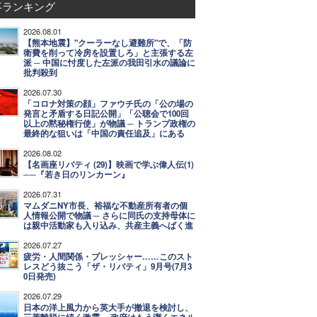
事ランキング
2026.08.01
【熊本地震】"クーラーなし避難所"で、「防
衛費を削って冷房を設置しろ」と主張する左
派 ─ 中国に忖度した左派の我田引水の議論に
批判殺到
2026.07.30
「コロナ対策の顔」ファウチ氏の「公の場の
発言と矛盾する日記公開」「公聴会で100回
以上の黙秘権行使」が物議 ─ トランプ政権の
最終的な狙いは「中国の責任追及」にある
2026.08.02
【名画座リバティ (29)】映画で学ぶ偉人伝(1)
──『若き日のリンカーン』
2026.07.31
マムダニNY市長、裕福な不動産所有者の個
人情報公開で物議 ─ さらに同氏の支持母体に
は親中活動家も入り込み、共産主義へばく進
2026.07.27
疲労・人間関係・プレッシャー……このスト
レスどう抜こう「ザ・リバティ」9月号(7月3
0日発売)
2026.07.29
日本の洋上風力から英大手が撤退を検討し、