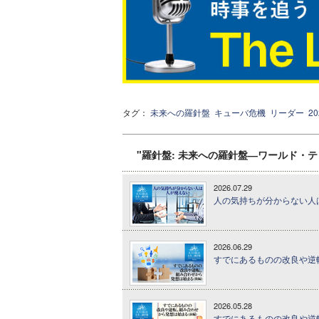
タグ：
未来への羅針盤
キューバ危機
リーダー
2
"羅針盤: 未来への羅針盤―ワールド・
2026.07.29
人の気持ちが分からない人は
2026.06.29
すでにあるものの改良や逆転
2026.05.28
すでにあるものの改良や逆転