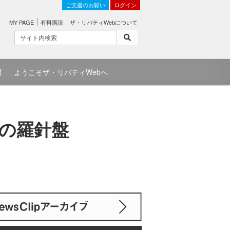
ご支援のお願い
ログイン
MY PAGE
有料購読
ザ・リバティWebについて
問
ようこそザ・リバティWebへ
への羅針盤