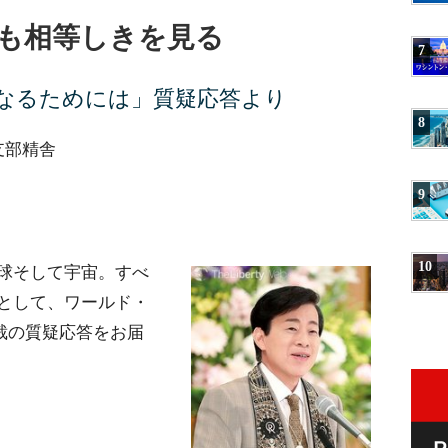
も相等しきを見る
7
なるためには」質疑応答より
8
本支部精舎
9
10
球そして宇宙。すべ
として、ワールド・
裁の質疑応答をお届