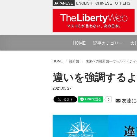
JAPANESE
ENGLISH
CHINESE
OTHERS
HOME
記事カテゴリー
大川
HOME
羅針盤
未来への羅針盤―ワールド・ティ
違いを強調するよ
2021.05.27
友達に