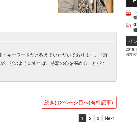
挙
G
イ
2019.1
を開くキーワードだと教えていただいております。「許
消費税
が、どのようにすれば、慈悲の心を深めることがで
続きは2ページ目へ(有料記事)
1
2
3
Next