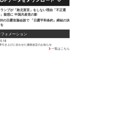
トランプが「敗北宣言」をしない理由「不正選
」疑惑に 中国共産党の影
20の日露首脳会談で 「日露平和条約」締結の決
断を
ンフォメーション
0.18
率引き上げに合わせた価格改定のお知らせ
一覧はこちら