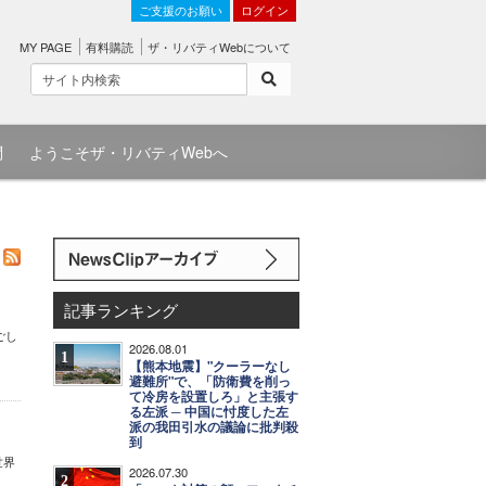
ご支援のお願い
ログイン
MY PAGE
有料購読
ザ・リバティWebについて
問
ようこそザ・リバティWebへ
記事ランキング
ごし
2026.08.01
1
【熊本地震】"クーラーなし
避難所"で、「防衛費を削っ
て冷房を設置しろ」と主張す
る左派 ─ 中国に忖度した左
派の我田引水の議論に批判殺
到
世界
2026.07.30
2