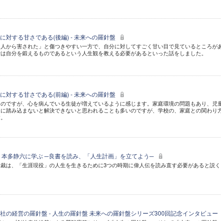
対する甘さである(後編) - 未来への羅針盤
「人から害された」と傷つきやすい一方で、自分に対してすごく甘い目で見ているところが
労は自分を鍛えるものであるという人生観を教える必要があるといった話をしました。
対する甘さである(前編) - 未来への羅針盤
るのですが、心を病んでいる生徒が増えているように感じます。家庭環境の問題もあり、児
庭に踏み込まないと解決できないと思われることも多いのですが、学校の、家庭との関わり
す。
 本多静六に学ぶ ─良書を読み、「人生計画」を立てよう─
裁は、「生涯現役」の人生を生きるために3つの時期に偉人伝を読み直す必要があると説く
社の経営の羅針盤 - 人生の羅針盤 未来への羅針盤シリーズ300回記念インタビュー