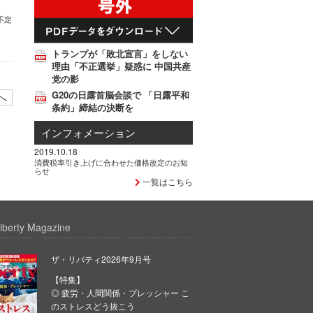
不定
トランプが「敗北宣言」をしない
理由「不正選挙」疑惑に 中国共産
党の影
G20の日露首脳会談で 「日露平和
へ
条約」締結の決断を
インフォメーション
2019.10.18
消費税率引き上げに合わせた価格改定のお知
らせ
一覧はこちら
iberty Magazine
ザ・リバティ2026年9月号
【特集】
◎ 疲労・人間関係・プレッシャー こ
のストレスどう抜こう