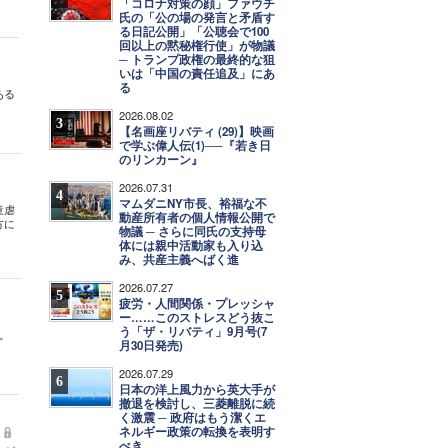
「コロナ対策の顔」ファウチ
氏の「公の場の発言と矛盾す
る日記公開」「公聴会で100
回以上の黙秘権行使」が物議
─ トランプ政権の最終的な狙
いは「中国の責任追及」にあ
る
ある
2026.08.02
3
【名画座リバティ (29)】映画
で学ぶ偉人伝(1)──『若き日
のリンカーン』
2026.07.31
4
マムダニNY市長、裕福な不
童虐
動産所有者の個人情報公開で
方に
物議 ─ さらに同氏の支持母
体には親中活動家も入り込
み、共産主義へばく進
2026.07.27
5
疲労・人間関係・プレッシャ
ー……このストレスどう抜こ
う「ザ・リバティ」9月号(7
。
月30日発売)
2026.07.29
6
日本の洋上風力から英大手が
撤退を検討し、三菱離脱に続
く激震 ─ 政府はもう潔くエ
ネルギー政策の転換を表明す
べき