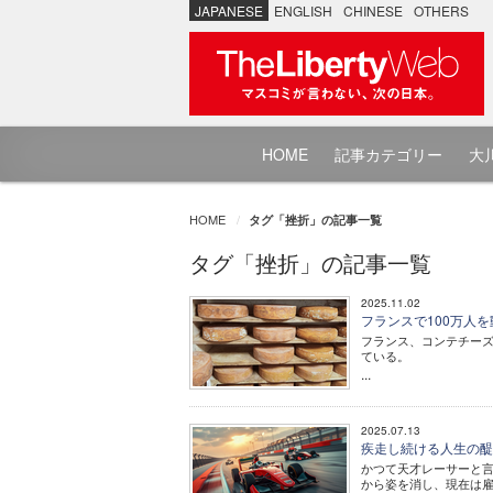
JAPANESE
ENGLISH
CHINESE
OTHERS
HOME
記事カテゴリー
大川
HOME
タグ「挫折」の記事一覧
タグ「挫折」の記事一覧
2025.11.02
フランスで100万人を
フランス、コンテチーズ
ている。
...
2025.07.13
疾走し続ける人生の醍
かつて天才レーサーと言
から姿を消し、現在は