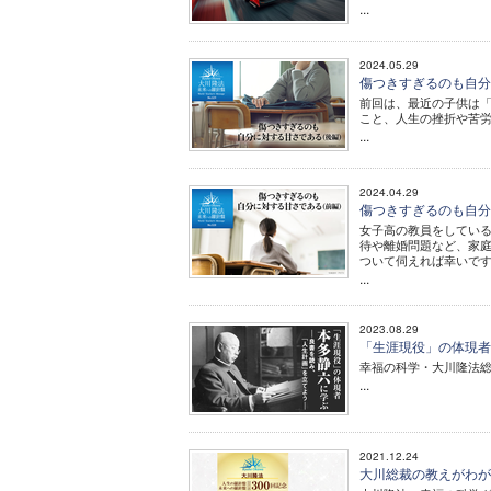
...
2024.05.29
傷つきすぎるのも自分に
前回は、最近の子供は
こと、人生の挫折や苦
...
2024.04.29
傷つきすぎるのも自分に
女子高の教員をしてい
待や離婚問題など、家
ついて伺えれば幸いで
...
2023.08.29
「生涯現役」の体現者
幸福の科学・大川隆法総
...
2021.12.24
大川総裁の教えがわが