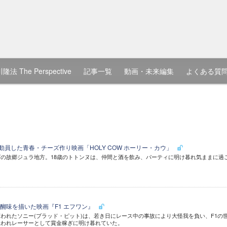
隆法 The Perspective
記事一覧
動画・未来編集
よくある質
動員した青春・チーズ作り映画「HOLY COW ホーリー・カウ」
の故郷ジュラ地方。18歳のトトンヌは、仲間と酒を飲み、パーティに明け暮れ気ままに過
醐味を描いた映画『F1 エフワン』
われたソニー(ブラッド・ピット)は、若き日にレース中の事故により大怪我を負い、F1の
雇われレーサーとして賞金稼ぎに明け暮れていた。