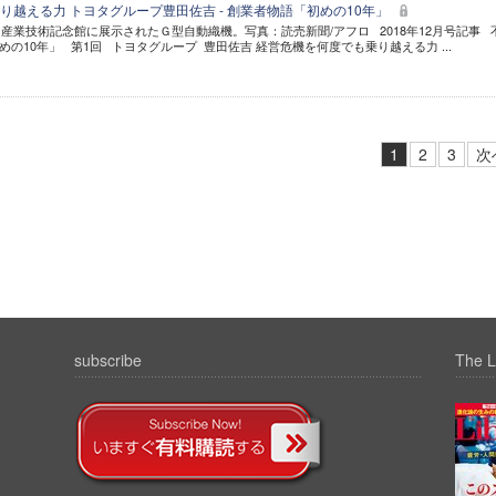
り越える力 トヨタグループ豊田佐吉 - 創業者物語「初めの10年」
産業技術記念館に展示されたＧ型自動織機。写真：読売新聞/アフロ 2018年12月号記事 
の10年」 第1回 トヨタグループ 豊田佐吉 経営危機を何度でも乗り越える力 ...
1
2
3
次
subscribe
The L