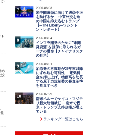
」が
2026.08.03
7
米中間選挙に向けて選挙不正
を防げるか ─ 中東外交を進
め中国を抑え込むトランプ
【─The Liberty─ワシント
ン・レポート】
ント
2026.08.04
8
インフラ開発のために"未開
発資源"を担保に取られるガ
ーナの運命【チャイナリスク
の死角】
2026.08.01
9
泊原発の再稼動が27年末以降
諦め
にずれ込む可能性 ─ 電気料
に没
金を押し上げ、物価高を助長
する原子力規制委の審査基準
を見直すべき
2026.07.29
10
南米ペルーでケイコ・フジモ
リ新大統領就任 ─ 南米で親
米・トランプ支持政権が増え
し
ている
針盤
ランキング一覧はこちら