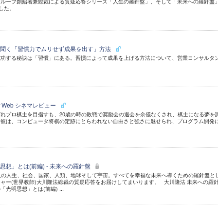
グループ創始者兼総裁による質疑応答シリーズ「人生の羅針盤」、そして「未来への羅針盤
した。
に聞く「習慣力でムリせず成果を出す」方法
成功する秘訣は「習慣」にある。習慣によって成果を上げる方法について、営業コンサルタ
ティWeb シネマレビュー
れプロ棋士を目指すも、20歳の時の敗戦で奨励会の退会を余儀なくされ、棋士になる夢を
た彼は、コンピュータ将棋の定跡にとらわれない自由さと強さに魅せられ、プログラム開発
想」とは(前編) - 未来への羅針盤
個人の人生、社会、国家、人類、地球そして宇宙。すべてを幸福な未来へ導くための羅針盤と
ャー(世界教師)大川隆法総裁の質疑応答をお届けしてまいります。 大川隆法 未来への羅
「光明思想」とは(前編) ...