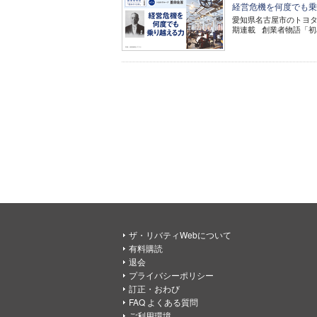
経営危機を何度でも乗
愛知県名古屋市のトヨタ
期連載 創業者物語「初め
ザ・リバティWebについて
有料購読
退会
プライバシーポリシー
訂正・おわび
FAQ よくある質問
ご利用環境