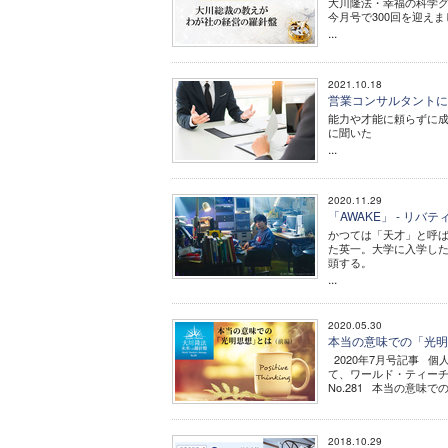
大川隆法・幸福の科学
今月号で300回を迎えま
...
2021.10.18
営業コンサルタント
能力や才能に頼らずに
に聞いた
...
2020.11.29
「AWAKE」 - リバ
かつては「天才」と呼ば
た英一。大学に入学し
頭する。
...
2020.05.30
本当の意味での「光明思
2020年7月号記事 
て、ワールド・ティーチ
No.281 本当の意味での
2018.10.29