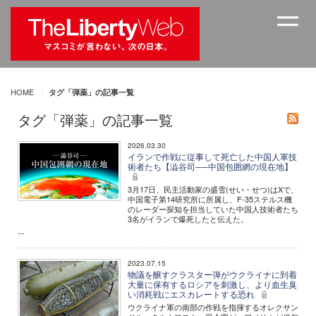
HOME
タグ「弾薬」の記事一覧
タグ「弾薬」の記事一覧
2026.03.30
イランで作戦に従事して死亡した中国人軍技
術者たち【澁谷司──中国包囲網の現在地】
3月17日、民主活動家の盛雪(せい・せつ)はXで、
中国電子第14研究所に所属し、F-35ステルス機
のレーダー探知を担当していた中国人技術者たち
3名がイランで爆死したと伝えた。
...
2023.07.15
物議を醸すクラスター弾がウクライナに到着
大量に保有するロシアを刺激し、より血生臭
い消耗戦にエスカレートする恐れ
ウクライナ軍の南部の作戦を指揮するオレクサン