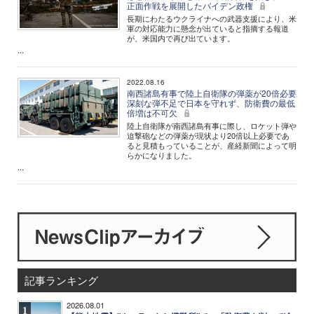
正面作戦を展開したバイデン政権
長期にわたるウクライナへの武器支援により、米
軍の対応能力に懸念が出ていると指摘する報道
が、米国内で再び出ています。
...
2022.08.16
南西諸島有事で陸上自衛隊の弾薬が20倍必要
深刻な弾不足で日本を守れず、防衛費の最低
倍増は不可欠
陸上自衛隊が南西諸島有事に際し、ロケット弾や
迫撃砲などの弾薬が現状より20倍以上必要であ
ると見積もっていることが、産経新聞によって明
らかになりました。
...
記事ランキング
2026.08.01
1