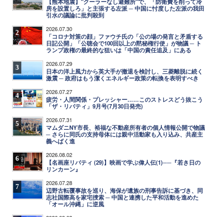
【熊本地震】"クーラーなし避難所"で、「防衛費を削って冷
房を設置しろ」と主張する左派 ─ 中国に忖度した左派の我田
引水の議論に批判殺到
2026.07.30
2
「コロナ対策の顔」ファウチ氏の「公の場の発言と矛盾する
日記公開」「公聴会で100回以上の黙秘権行使」が物議 ─ ト
ランプ政権の最終的な狙いは「中国の責任追及」にある
2026.07.29
3
日本の洋上風力から英大手が撤退を検討し、三菱離脱に続く
激震 ─ 政府はもう潔くエネルギー政策の転換を表明すべき
2026.07.27
4
疲労・人間関係・プレッシャー……このストレスどう抜こう
「ザ・リバティ」9月号(7月30日発売)
2026.07.31
5
マムダニNY市長、裕福な不動産所有者の個人情報公開で物議
─ さらに同氏の支持母体には親中活動家も入り込み、共産主
義へばく進
2026.08.02
6
【名画座リバティ (29)】映画で学ぶ偉人伝(1)──『若き日の
リンカーン』
2026.07.28
7
辺野古転覆事故を巡り、海保が遺族の刑事告訴に基づき、同
志社国際高を家宅捜索 ─ 中国と連携した平和活動を進めた
「オール沖縄」に逆風