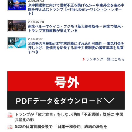
2026.08.03
8
米中間選挙に向けて選挙不正を防げるか ─ 中東外交を進め中
国を抑え込むトランプ【─The Liberty─ワシントン・レポー
ト】
2026.07.29
9
南米ペルーでケイコ・フジモリ新大統領就任 ─ 南米で親米・
トランプ支持政権が増えている
2026.08.01
10
泊原発の再稼動が27年末以降にずれ込む可能性 ─ 電気料金を
押し上げ、物価高を助長する原子力規制委の審査基準を見直
すべき
ランキング一覧はこちら
トランプが「敗北宣言」をしない理由「不正選挙」疑惑に 中国
共産党の影
G20の日露首脳会談で 「日露平和条約」締結の決断を