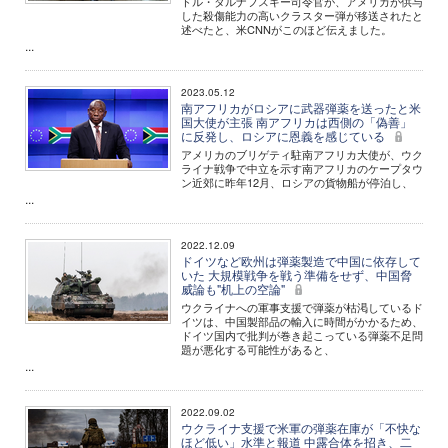
ドル・タルナフスキー司令官が、アメリカが供与
した殺傷能力の高いクラスター弾が移送されたと
述べたと、米CNNがこのほど伝えました。
...
2023.05.12
南アフリカがロシアに武器弾薬を送ったと米
国大使が主張 南アフリカは西側の「偽善」
に反発し、ロシアに恩義を感じている
アメリカのブリゲティ駐南アフリカ大使が、ウク
ライナ戦争で中立を示す南アフリカのケープタウ
ン近郊に昨年12月、ロシアの貨物船が停泊し、
...
2022.12.09
ドイツなど欧州は弾薬製造で中国に依存して
いた 大規模戦争を戦う準備をせず、中国脅
威論も"机上の空論"
ウクライナへの軍事支援で弾薬が枯渇しているド
イツは、中国製部品の輸入に時間がかかるため、
ドイツ国内で批判が巻き起こっている弾薬不足問
題が悪化する可能性があると、
...
2022.09.02
ウクライナ支援で米軍の弾薬在庫が「不快な
ほど低い」水準と報道 中露合体を招き、二