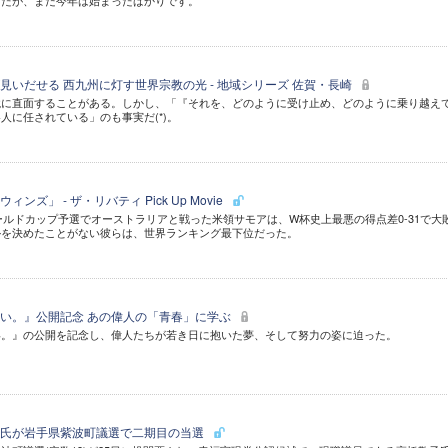
したが、まだ今年は始まったばかりです。
見いだせる 西九州に灯す世界宗教の光 - 地域シリーズ 佐賀・長崎
境に直面することがある。しかし、「『それを、どのように受け止め、どのように乗り越え
人に任されている」のも事実だ(*)。
ズ」 - ザ・リバティ Pick Up Movie
ワールドカップ予選でオーストラリアと戦った米領サモアは、W杯史上最悪の得点差0-31で大
ルを決めたことがない彼らは、世界ランキング最下位だった。
い。』公開記念 あの偉人の「青春」に学ぶ
い。』の公開を記念し、偉人たちが若き日に抱いた夢、そして努力の姿に迫った。
子氏が岩手県紫波町議選で二期目の当選