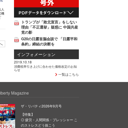
法人
究機
ど
トランプが「敗北宣言」をしない
理由「不正選挙」疑惑に 中国共産
党の影
G20の日露首脳会談で 「日露平和
へ
条約」締結の決断を
インフォメーション
2019.10.18
消費税率引き上げに合わせた価格改定のお知
らせ
一覧はこちら
iberty Magazine
ザ・リバティ2026年9月号
【特集】
◎ 疲労・人間関係・プレッシャー こ
のストレスどう抜こう