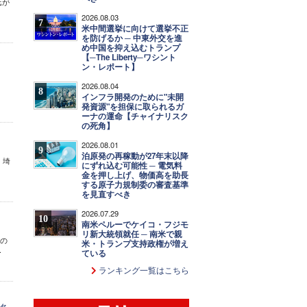
氏が
2026.08.03
7
米中間選挙に向けて選挙不正
を防げるか ─ 中東外交を進
め中国を抑え込むトランプ
【─The Liberty─ワシント
ン・レポート】
2026.08.04
8
インフラ開発のために"未開
発資源"を担保に取られるガ
ーナの運命【チャイナリスク
の死角】
2026.08.01
9
泊原発の再稼動が27年末以降
。埼
にずれ込む可能性 ─ 電気料
金を押し上げ、物価高を助長
する原子力規制委の審査基準
を見直すべき
2026.07.29
10
南米ペルーでケイコ・フジモ
リ新大統領就任 ─ 南米で親
くの
米・トランプ支持政権が増え
.
ている
ランキング一覧はこちら
名