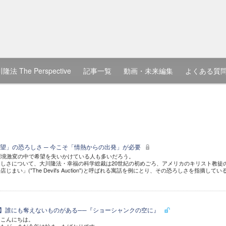
隆法 The Perspective
記事一覧
動画・未来編集
よくある質
望」の恐ろしさ ─ 今こそ「情熱からの出発」が必要
環境激変の中で希望を失いかけている人も多いだろう。
しさについて、大川隆法・幸福の科学総裁は20世紀の初めごろ、アメリカのキリスト教徒
まい」("The Devil's Auction")と呼ばれる寓話を例にとり、その恐ろしさを指摘してい
8)】誰にも奪えないものがある──『ショーシャンクの空に』
、こんにちは。