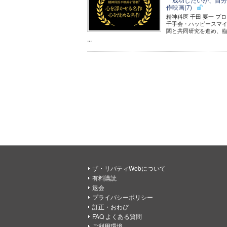
作映画(7)
精神科医 千田 要一 プ
千手会・ハッピースマ
関と共同研究を進め、
...
ザ・リバティWebについて
有料購読
退会
プライバシーポリシー
訂正・おわび
FAQ よくある質問
ご利用環境