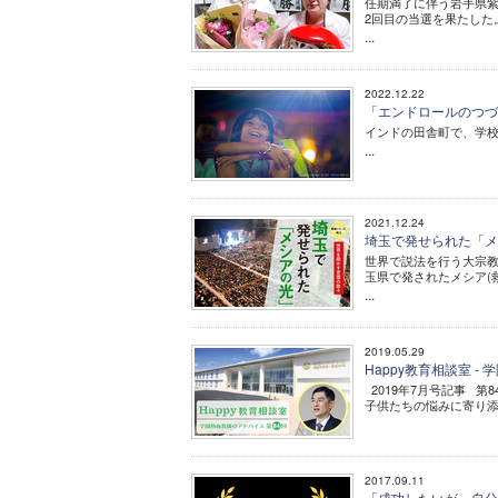
任期満了に伴う岩手県紫
2回目の当選を果たした
...
2022.12.22
「エンドロールのつづき
インドの田舎町で、学校
...
2021.12.24
埼玉で発せられた「メシ
世界で説法を行う大宗
玉県で発されたメシア(
...
2019.05.29
Happy教育相談室 
2019年7月号記事 第
子供たちの悩みに寄り添い
2017.09.11
「成功したいが、自分