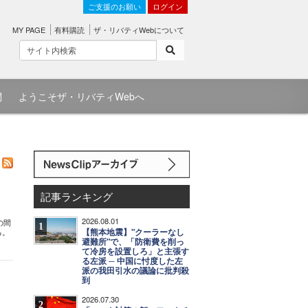
ご支援のお願い
ログイン
MY PAGE
有料購読
ザ・リバティWebについて
問
ようこそザ・リバティWebへ
記事ランキング
2026.08.01
の間
1
【熊本地震】"クーラーなし
る。
避難所"で、「防衛費を削っ
て冷房を設置しろ」と主張す
る左派 ─ 中国に忖度した左
派の我田引水の議論に批判殺
到
2026.07.30
2