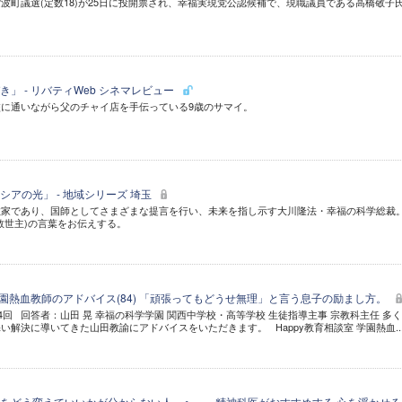
波町議選(定数18)が25日に投開票され、幸福実現党公認候補で、現職議員である高橋敬子
。
」 - リバティWeb シネマレビュー
に通いながら父のチャイ店を手伝っている9歳のサマイ。
アの光」 - 地域シリーズ 埼玉
教家であり、国師としてさまざまな提言を行い、未来を指し示す大川隆法・幸福の科学総裁
救世主)の言葉をお伝えする。
- 学園熱血教師のアドバイス(84) 「頑張ってもどうせ無理」と言う息子の励まし方。
84回 回答者：山田 晃 幸福の科学学園 関西中学校・高等学校 生徒指導主事 宗教科主任 多
解決に導いてきた山田教諭にアドバイスをいただきます。 Happy教育相談室 学園熱血..
をどう変えていいかが分からない人」へ――精神科医がおすすめする 心を浮かせる