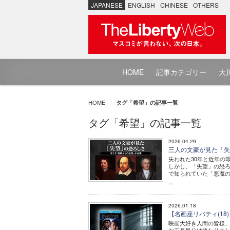
JAPANESE
ENGLISH
CHINESE
OTHERS
HOME
記事カテゴリー
大川
HOME
タグ「希望」の記事一覧
タグ「希望」の記事一覧
2026.04.29
三人の文豪が見た「失
失われた30年と近年の
しかし、「失望」の恐ろ
で知られていた「悪魔の店じ
...
2026.01.18
【名画座リバティ(1
映画大好き人間の皆様