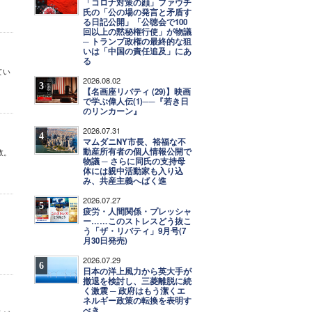
「コロナ対策の顔」ファウチ
氏の「公の場の発言と矛盾す
る日記公開」「公聴会で100
回以上の黙秘権行使」が物議
─ トランプ政権の最終的な狙
いは「中国の責任追及」にあ
る
てい
2026.08.02
3
【名画座リバティ (29)】映画
で学ぶ偉人伝(1)──『若き日
のリンカーン』
2026.07.31
4
マムダニNY市長、裕福な不
動産所有者の個人情報公開で
敗。
物議 ─ さらに同氏の支持母
体には親中活動家も入り込
み、共産主義へばく進
2026.07.27
5
疲労・人間関係・プレッシャ
ー……このストレスどう抜こ
う「ザ・リバティ」9月号(7
月30日発売)
2026.07.29
6
日本の洋上風力から英大手が
撤退を検討し、三菱離脱に続
く激震 ─ 政府はもう潔くエ
ネルギー政策の転換を表明す
べき