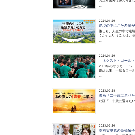
お正月気分は終わりま
...
2024.01.29
逆境の中にこそ希望が
誰しも、人生の中で逆
くか』ということは、各
...
2024.01.29
「ネクスト・ゴール・ウィン
2001年のサッカー・
創設以来、一度もゴー
...
2023.09.28
映画『二十歳に還りた
映画『二十歳に還りた
...
2023.06.26
幸福実現党の高橋敬