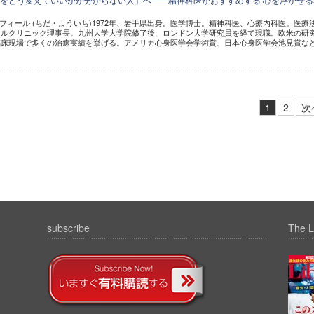
ロフィール (ちだ・よういち)1972年、岩手県出身。医学博士。精神科医、心療内科医。医療
イルクリニック理事長。九州大学大学院修了後、ロンドン大学研究員を経て現職。欧米の研
臨床現場で多くの治癒実績を挙げる。アメリカ心身医学会学術賞、日本心身医学会池見賞な
1
2
次
subscribe
The L