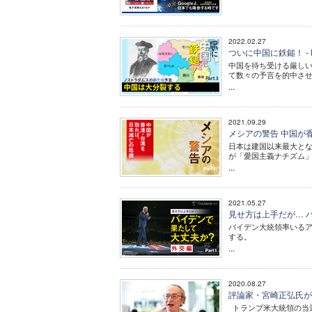
2022.02.27
ついに中国に鉄鎚！ -
中国を待ち受ける厳しい
て数々の予言を的中さ
...
2021.09.29
メシアの警告 中国が香港
日本は建国以来最大と
が「愛国主義ナチズム
...
2021.05.27
見せ方は上手だが… バイ
バイデン大統領率いる
する。
...
2020.08.27
評論家・宮崎正弘氏が
トランプ米大統領の当