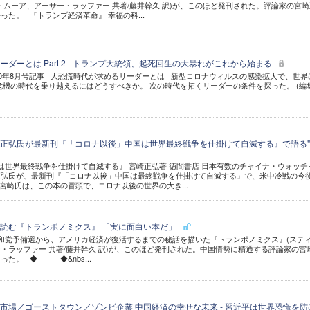
・ムーア、アーサー・ラッファー 共著/藤井幹久 訳)が、このほど発刊された。評論家の宮崎
た。 『トランプ経済革命』 幸福の科...
ダーとは Part 2 - トランプ大統領、起死回生の大暴れがこれから始まる
2020年8月号記事 大恐慌時代が求めるリーダーとは 新型コロナウィルスの感染拡大で、世界
危機の時代を乗り越えるにはどうすべきか。 次の時代を拓くリーダーの条件を探った。 (編
正弘氏が最新刊『「コロナ以後」中国は世界最終戦争を仕掛けて自滅する』で語る
世界最終戦争を仕掛けて自滅する』 宮崎正弘著 徳間書店 日本有数のチャイナ・ウォッチ
正弘氏が、最新刊『「コロナ以後」中国は最終戦争を仕掛けて自滅する』で、米中冷戦の今
宮崎氏は、この本の冒頭で、コロナ以後の世界の大き...
読む『トランポノミクス』 「実に面白い本だ」
和党予備選から、アメリカ経済が復活するまでの秘話を描いた『トランポノミクス』(ステ
・ラッファー 共著/藤井幹久 訳)が、このほど発刊された。中国情勢に精通する評論家の宮
った。 ◆ ◆&nbs...
市場／ゴーストタウン／ゾンビ企業 中国経済の幸せな未来 - 習近平は世界恐慌を防