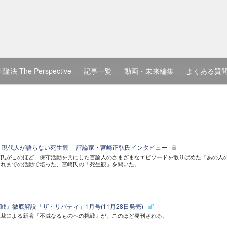
隆法 The Perspective
記事一覧
動画・未来編集
よくある質
 現代人が語らない死生観 ─ 評論家・宮崎正弘氏インタビュー
崎氏がこのほど、保守活動を共にした言論人のさまざまなエピソードを散りばめた『あの人
これまでの活動で培った、宮崎氏の「死生観」を聞いた。
戦』徹底解説「ザ・リバティ」1月号(11月28日発売)
総裁による新著『不滅なるものへの挑戦』が、このほど発刊される。