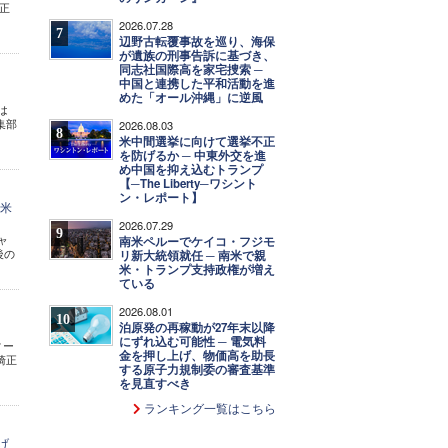
正
2026.07.28
7
辺野古転覆事故を巡り、海保
が遺族の刑事告訴に基づき、
同志社国際高を家宅捜索 ─
中国と連携した平和活動を進
めた「オール沖縄」に逆風
は
集部
2026.08.03
8
米中間選挙に向けて選挙不正
を防げるか ─ 中東外交を進
め中国を抑え込むトランプ
【─The Liberty─ワシント
ン・レポート】
"米
2026.07.29
9
ャ
南米ペルーでケイコ・フジモ
後の
リ新大統領就任 ─ 南米で親
米・トランプ支持政権が増え
ている
2026.08.01
10
泊原発の再稼動が27年末以降
にずれ込む可能性 ─ 電気料
ィー
金を押し上げ、物価高を助長
崎正
する原子力規制委の審査基準
を見直すべき
ランキング一覧はこちら
げ