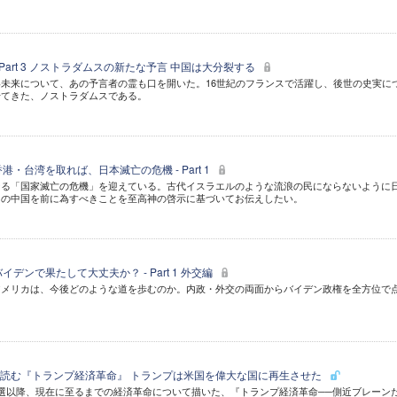
 Part 3 ノストラダムスの新たな予言 中国は大分裂する
未来について、あの予言者の霊も口を開いた。16世紀のフランスで活躍し、後世の史実に
せてきた、ノストラダムスである。
・台湾を取れば、日本滅亡の危機 - Part 1
なる「国家滅亡の危機」を迎えている。古代イスラエルのような流浪の民にならないように
」の中国を前に為すべきことを至高神の啓示に基づいてお伝えしたい。
デンで果たして大丈夫か？ - Part 1 外交編
アメリカは、今後どのような道を歩むのか。内政・外交の両面からバイデン政権を全方位で
読む『トランプ経済革命』 トランプは米国を偉大な国に再生させた
選以降、現在に至るまでの経済革命について描いた、『トランプ経済革命──側近ブレーン