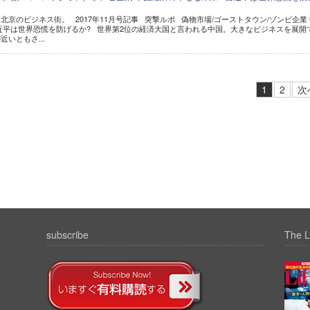
京のビジネス街。 2017年11月号記事 突撃ルポ 偽物市場/ゴーストタウン/ゾンビ企業
近平は世界恐慌を防げるか? 世界第2位の経済大国と言われる中国。大きなビジネスを展開
いともさ...
1
2
次
subscribe
The L