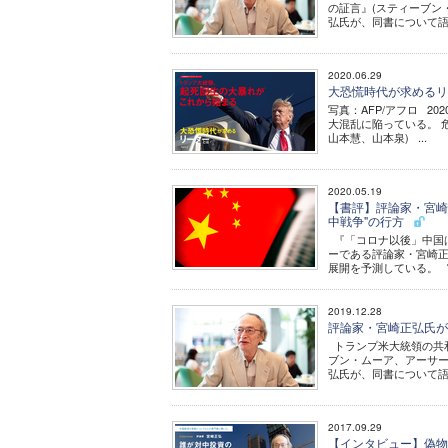
の証言』(スティーブン
弘氏が、同書について語っ
2020.06.29
大恐慌時代が求めるリー
写真：AFP/アフロ 
大混乱に陥っている。 
山本慧、山本泉) ...
2020.05.19
【書評】評論家・宮崎
中戦争"の行方
『「コロナ以後」中国は
ーである評論家・宮崎
展開を予測している。 
2019.12.28
評論家・宮崎正弘氏が
トランプ米大統領の共
ブン・ムーア、アーサー
弘氏が、同書について語
2017.09.29
【インタビュー】偽物