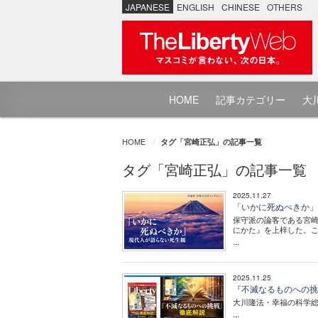
JAPANESE
ENGLISH
CHINESE
OTHERS
HOME
記事カテゴリー
大川
HOME
タグ「宮崎正弘」の記事一覧
タグ「宮崎正弘」の記事一覧
2025.11.27
「いかに死ぬべきか」
保守派の論客である宮
にかた』を上梓した。
...
2025.11.25
『不滅なるものへの挑
大川隆法・幸福の科学
...