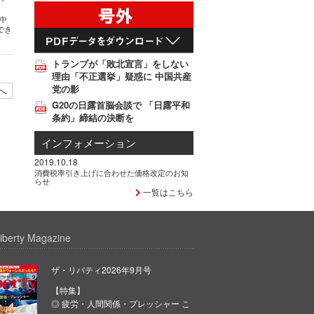
 中
でき
トランプが「敗北宣言」をしない
理由「不正選挙」疑惑に 中国共産
党の影
へ
G20の日露首脳会談で 「日露平和
条約」締結の決断を
インフォメーション
2019.10.18
消費税率引き上げに合わせた価格改定のお知
らせ
一覧はこちら
iberty Magazine
ザ・リバティ2026年9月号
【特集】
◎ 疲労・人間関係・プレッシャー こ