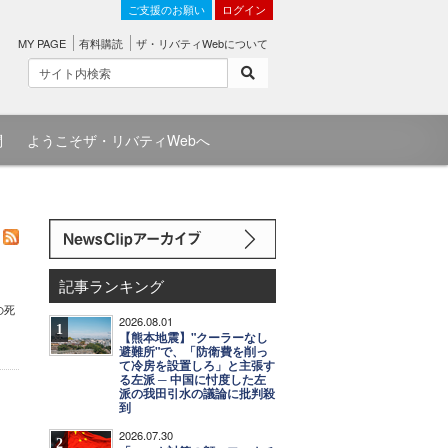
ご支援のお願い
ログイン
MY PAGE
有料購読
ザ・リバティWebについて
問
ようこそザ・リバティWebへ
記事ランキング
の死
2026.08.01
1
【熊本地震】"クーラーなし
避難所"で、「防衛費を削っ
て冷房を設置しろ」と主張す
る左派 ─ 中国に忖度した左
派の我田引水の議論に批判殺
到
2026.07.30
2