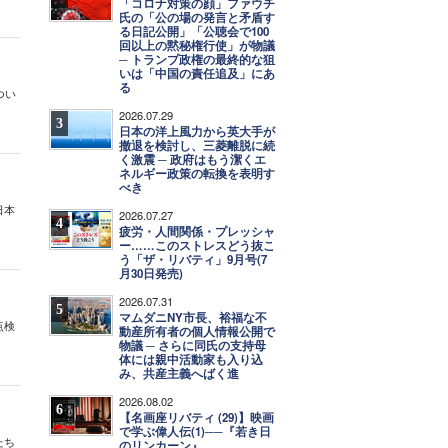
「コロナ対策の顔」ファウチ
氏の「公の場の発言と矛盾す
る日記公開」「公聴会で100
回以上の黙秘権行使」が物議
─ トランプ政権の最終的な狙
いは「中国の責任追及」にあ
る
つい
2026.07.29
3
日本の洋上風力から英大手が
撤退を検討し、三菱離脱に続
く激震 ─ 政府はもう潔くエ
ネルギー政策の転換を表明す
べき
日本
2026.07.27
4
疲労・人間関係・プレッシャ
ー……このストレスどう抜こ
う「ザ・リバティ」9月号(7
月30日発売)
2026.07.31
5
マムダニNY市長、裕福な不
点検
動産所有者の個人情報公開で
物議 ─ さらに同氏の支持母
体には親中活動家も入り込
み、共産主義へばく進
2026.08.02
6
【名画座リバティ (29)】映画
で学ぶ偉人伝(1)──『若き日
たち
のリンカーン』