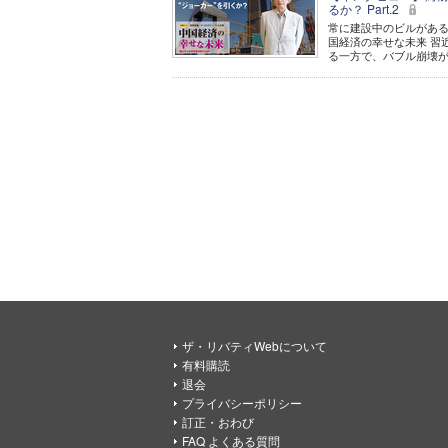
るか？ Part.2
常に建設中のビルがある北
国経済の幸せな未来 習
る一方で、バブル崩壊が近
ザ・リバティWebについて
有料購読
退会
プライバシーポリシー
訂正・おわび
FAQ よくある質問